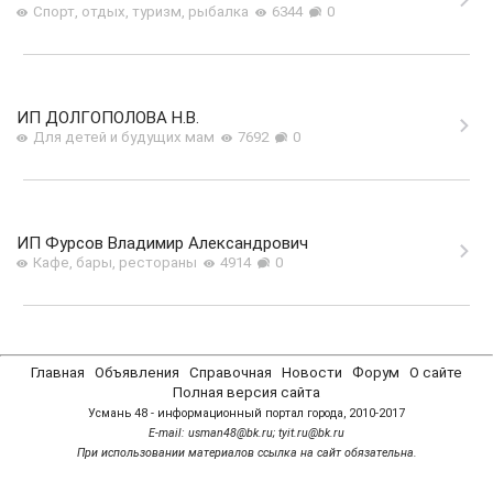
Спорт, отдых, туризм, рыбалка
6344
0
ИП ДОЛГОПОЛОВА Н.В.
Для детей и будущих мам
7692
0
ИП Фурсов Владимир Александрович
Кафе, бары, рестораны
4914
0
Главная
Объявления
Справочная
Новости
Форум
О сайте
Полная версия сайта
Усмань 48 - информационный портал города, 2010-2017
Е-mail: usman48@bk.ru; tyit.ru@bk.ru
При использовании материалов ссылка на сайт обязательна.