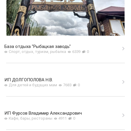
База отдыха "Рыбацкая заводь"
Спорт, отдых, туризм, рыбалка
6339
0
ИП ДОЛГОПОЛОВА Н.В.
Для детей и будущих мам
7683
0
ИП Фурсов Владимир Александрович
Кафе, бары, рестораны
4911
0