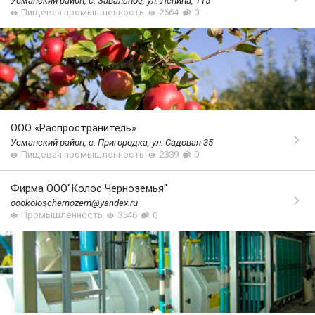
Усманский район, с. Завальное, ул. Ленина, 115
Пищевая промышленность
2664
0
ООО «Распространитель»
Усманский район, с. Пригородка, ул. Садовая 35
Пищевая промышленность
2339
0
Фирма ООО"Колос Черноземья"
oookoloschernozem@yandex.ru
Промышленность
3546
0