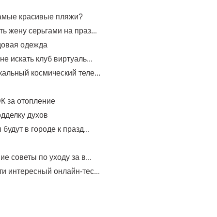
самые красивые пляжи?
ь жену серьгами на праз...
довая одежда
не искать клуб виртуаль...
альный космический теле...
К за отопление
одделку духов
будут в городе к празд...
е советы по уходу за в...
и интересный онлайн-тес...