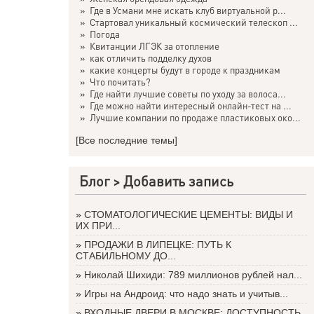
»
Где в Усмани мне искать клуб виртуальной р...
»
Стартовал уникальный космический телескоп ...
»
Погода
»
Квитанции ЛГЭК за отопление
»
как отличить подделку духов
»
какие концерты будут в городе к праздникам
»
Что почитать?
»
Где найти лучшие советы по уходу за волоса...
»
Где можно найти интересный онлайн-тест на ...
»
Лучшие компании по продаже пластиковых око...
[Все последние темы]
Блог >
Добавить запись
»
СТОМАТОЛОГИЧЕСКИЕ ЦЕМЕНТЫ: ВИДЫ И
ИХ ПРИ...
»
ПРОДАЖИ В ЛИПЕЦКЕ: ПУТЬ К
СТАБИЛЬНОМУ ДО...
»
Николай Шихиди: 789 миллионов рублей нал...
»
Игры на Андроид: что надо знать и учитыв...
»
ВХОДНЫЕ ДВЕРИ В МОСКВЕ: ДОСТУПНОСТЬ