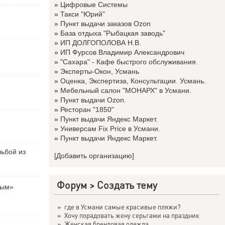
»
Цифровые Системы
»
Такси "Юрий"
»
Пункт выдачи заказов Ozon
»
База отдыха "Рыбацкая заводь"
»
ИП ДОЛГОПОЛОВА Н.В.
»
ИП Фурсов Владимир Александрович
»
"Сахара" - Кафе быстрого обслуживания.
»
Эксперты-Окон, Усмань
»
Оценка, Экспертиза, Консультации. Усмань.
»
Мебельный салон "МОНАРХ" в Усмани.
»
Пункт выдачи Ozon.
»
Ресторан "1850"
»
Пункт выдачи Яндекс Маркет.
»
Универсам Fix Price в Усмани.
»
Пункт выдачи Яндекс Маркет.
льбой из
[Добавить организацию]
Форум
>
Создать тему
вым»
»
где в Усмани самые красивые пляжи?
»
Хочу порадовать жену серьгами на праздник
»
Женская брендовая одежда