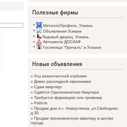
Полезные фирмы
»
МеталлоПрофиль
,
Усмань
»
Объявления Усмани
»
Ледовый дворец. Усмань
»
Автошкола ДОСААФ
»
Гостиница "Причалъ" в Усмани
Новые объявления
»
Усы ремонтантной клубники
»
Диван раскладной еврокнижка
»
Сдам квартиру
»
Сдаётся Однокомнатная Квартира
»
Требуется фармацевт или провизор
»
Работв
»
Продам дом в с. Новоуглянка, ул.Свободная,
д.30.
»
Продам трехкомнатную квартиру в центре
города