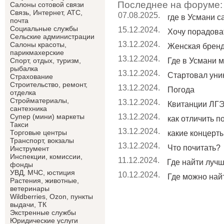
Последнее на форуме:
Салоны сотовой связи
Связь, Интернет, АТС,
07.08.2025.
где в Усмани 
почта
Социальные службы
15.12.2024.
Хочу порадоват
Сельские администрации
13.12.2024.
Салоны красоты,
Женская брен
парикмахерские
13.12.2024.
Где в Усмани м
Спорт, отдых, туризм,
рыбалка
13.12.2024.
Стартовал уник
Страхование
Строительство, ремонт,
13.12.2024.
Погода
отделка
Cтройматериалы,
13.12.2024.
Квитанции ЛГЭ
сантехника
13.12.2024.
Супер (мини) маркеты
как отличить п
Такси
13.12.2024.
Торговые центры
какие концерты 
Транспорт, вокзалы
13.12.2024.
Что почитать?
Инструмент
Инспекции, комиссии,
11.12.2024.
Где найти лучши
фонды
УВД, МЧС, юстиция
10.12.2024.
Где можно найт
Растения, животные,
ветеринары
Wildberries, Ozon, пункты
выдачи, ТК
Экстренные службы
Юридические услуги