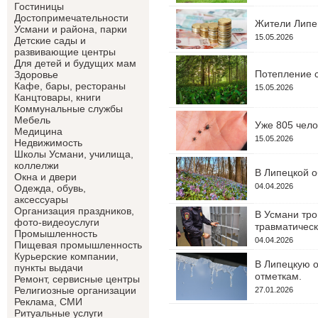
Гостиницы
Достопримечательности
Жители Липец
Усмани и района, парки
15.05.2026
Детские сады и
развивающие центры
Для детей и будущих мам
Потепление с
Здоровье
Кафе, бары, рестораны
15.05.2026
Канцтовары, книги
Коммунальные службы
Мебель
Уже 805 чело
Медицина
15.05.2026
Недвижимость
Школы Усмани, училища,
коллелжи
В Липецкой о
Окна и двери
04.04.2026
Одежда, обувь,
аксессуары
Организация праздников,
В Усмани тро
фото-видеоуслуги
травматическ
Промышленность
04.04.2026
Пищевая промышленность
Курьерские компании,
В Липецкую о
пункты выдачи
отметкам.
Ремонт, сервисные центры
Религиозные организации
27.01.2026
Реклама, СМИ
Ритуальные услуги