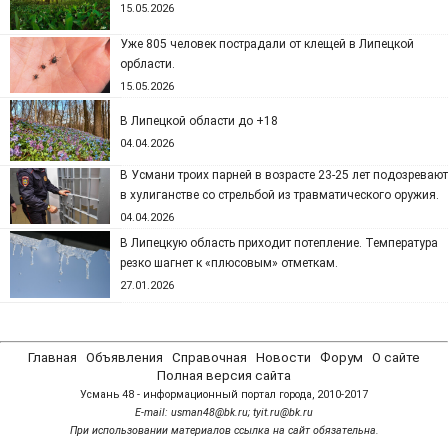
15.05.2026
Уже 805 человек пострадали от клещей в Липецкой
орбласти.
15.05.2026
В Липецкой области до +18
04.04.2026
В Усмани троих парней в возрасте 23-25 лет подозревают
в хулиганстве со стрельбой из травматического оружия.
04.04.2026
В Липецкую область приходит потепление. Температура
резко шагнет к «плюсовым» отметкам.
27.01.2026
Главная
Объявления
Справочная
Новости
Форум
О сайте
Полная версия сайта
Усмань 48 - информационный портал города, 2010-2017
Е-mail: usman48@bk.ru; tyit.ru@bk.ru
При использовании материалов ссылка на сайт обязательна.