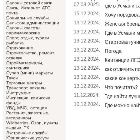
Салоны сотовой связи
07.08.2025.
где в Усмани 
Связь, Интернет, АТС,
почта
15.12.2024.
Хочу порадоват
Социальные службы
13.12.2024.
Сельские администрации
Женская брен
Салоны красоты,
13.12.2024.
Где в Усмани м
парикмахерские
Спорт, отдых, туризм,
13.12.2024.
Стартовал уник
рыбалка
Страхование
13.12.2024.
Погода
Строительство, ремонт,
отделка
13.12.2024.
Квитанции ЛГЭ
Cтройматериалы,
13.12.2024.
сантехника
как отличить п
Супер (мини) маркеты
13.12.2024.
Такси
какие концерты 
Торговые центры
13.12.2024.
Что почитать?
Транспорт, вокзалы
Инструмент
11.12.2024.
Где найти лучши
Инспекции, комиссии,
фонды
10.12.2024.
Где можно найт
УВД, МЧС, юстиция
Растения, животные,
ветеринары
Wildberries, Ozon, пункты
выдачи, ТК
Экстренные службы
Юридические услуги