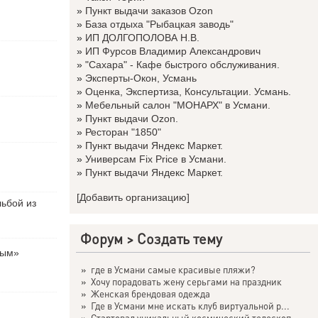
»
Пункт выдачи заказов Ozon
»
База отдыха "Рыбацкая заводь"
»
ИП ДОЛГОПОЛОВА Н.В.
»
ИП Фурсов Владимир Александрович
»
"Сахара" - Кафе быстрого обслуживания.
»
Эксперты-Окон, Усмань
»
Оценка, Экспертиза, Консультации. Усмань.
»
Мебельный салон "МОНАРХ" в Усмани.
»
Пункт выдачи Ozon.
»
Ресторан "1850"
»
Пункт выдачи Яндекс Маркет.
»
Универсам Fix Price в Усмани.
»
Пункт выдачи Яндекс Маркет.
[Добавить организацию]
льбой из
Форум
>
Создать тему
вым»
»
где в Усмани самые красивые пляжи?
»
Хочу порадовать жену серьгами на праздник
»
Женская брендовая одежда
»
Где в Усмани мне искать клуб виртуальной р...
»
Стартовал уникальный космический телескоп ...