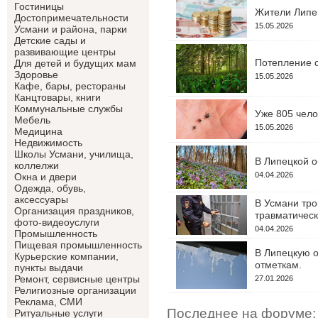
Гостиницы
Жители Липец
Достопримечательности
15.05.2026
Усмани и района, парки
Детские сады и
развивающие центры
Потепление с
Для детей и будущих мам
Здоровье
15.05.2026
Кафе, бары, рестораны
Канцтовары, книги
Коммунальные службы
Уже 805 чело
Мебель
15.05.2026
Медицина
Недвижимость
Школы Усмани, училища,
В Липецкой о
коллелжи
04.04.2026
Окна и двери
Одежда, обувь,
аксессуары
В Усмани тро
Организация праздников,
травматическ
фото-видеоуслуги
04.04.2026
Промышленность
Пищевая промышленность
В Липецкую о
Курьерские компании,
отметкам.
пункты выдачи
Ремонт, сервисные центры
27.01.2026
Религиозные организации
Реклама, СМИ
Последнее на форуме:
Ритуальные услуги