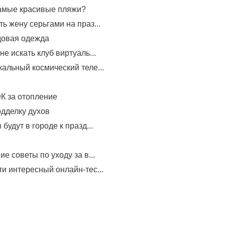
самые красивые пляжи?
ь жену серьгами на праз...
довая одежда
не искать клуб виртуаль...
альный космический теле...
К за отопление
одделку духов
будут в городе к празд...
е советы по уходу за в...
и интересный онлайн-тес...