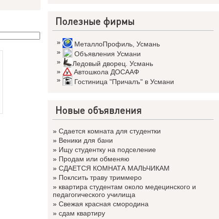
Полезные фирмы
»
МеталлоПрофиль
,
Усмань
»
Объявления Усмани
»
Ледовый дворец. Усмань
»
Автошкола ДОСААФ
»
Гостиница "Причалъ" в Усмани
Новые объявления
»
Сдается комната для студентки
»
Веники для бани
»
Ищу студентку на подселение
»
Продам или обменяю
»
СДАЕТСЯ КОМНАТА МАЛЬЧИКАМ
»
Поклсить траву триммеро
»
квартира студентам около медецинского и
педагогического училища
»
Свежая красная смородина
»
сдам квартиру