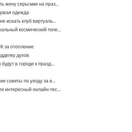
ь жену серьгами на праз...
довая одежда
не искать клуб виртуаль...
альный космический теле...
К за отопление
одделку духов
будут в городе к празд...
е советы по уходу за в...
и интересный онлайн-тес...