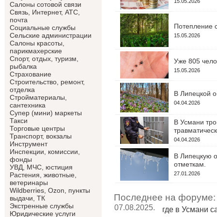
15.05.2026
Салоны сотовой связи
Связь, Интернет, АТС,
почта
Потепление с
Социальные службы
Сельские администрации
15.05.2026
Салоны красоты,
парикмахерские
Спорт, отдых, туризм,
Уже 805 чело
рыбалка
15.05.2026
Страхование
Строительство, ремонт,
отделка
В Липецкой о
Cтройматериалы,
04.04.2026
сантехника
Супер (мини) маркеты
Такси
В Усмани тро
Торговые центры
травматическ
Транспорт, вокзалы
04.04.2026
Инструмент
Инспекции, комиссии,
В Липецкую о
фонды
отметкам.
УВД, МЧС, юстиция
27.01.2026
Растения, животные,
ветеринары
Wildberries, Ozon, пункты
Последнее на форуме:
выдачи, ТК
Экстренные службы
07.08.2025.
где в Усмани 
Юридические услуги