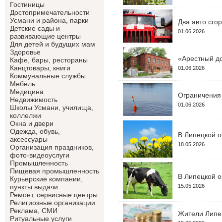
Гостиницы
Достопримечательности
Усмани и района, парки
Два авто сго
Детские сады и
01.06.2026
развивающие центры
Для детей и будущих мам
Здоровье
«Арестный до
Кафе, бары, рестораны
Канцтовары, книги
01.06.2026
Коммунальные службы
Мебель
Медицина
Ограничения 
Недвижимость
01.06.2026
Школы Усмани, училища,
коллелжи
Окна и двери
Одежда, обувь,
В Липецкой о
аксессуары
18.05.2026
Организация праздников,
фото-видеоуслуги
Промышленность
Пищевая промышленность
В Липецкой о
Курьерские компании,
15.05.2026
пункты выдачи
Ремонт, сервисные центры
Религиозные организации
Реклама, СМИ
Жители Липец
Ритуальные услуги