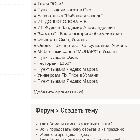
»
Такси "Юрий"
»
Пункт выдачи заказов Ozon
»
База отдыха "Рыбацкая заводь"
»
ИП ДОЛГОПОЛОВА Н.В.
»
ИП Фурсов Владимир Александрович
»
"Сахара" - Кафе быстрого обслуживания.
»
Эксперты-Окон, Усмань
»
Оценка, Экспертиза, Консультации. Усмань.
»
Мебельный салон "МОНАРХ" в Усмани.
»
Пункт выдачи Ozon.
»
Ресторан "1850"
»
Пункт выдачи Яндекс Маркет.
»
Универсам Fix Price в Усмани.
»
Пункт выдачи Яндекс Маркет.
[Добавить организацию]
Форум
>
Создать тему
»
где в Усмани самые красивые пляжи?
»
Хочу порадовать жену серьгами на праздник
»
Женская брендовая одежда
»
Где в Усмани мне искать клуб виртуальной р...