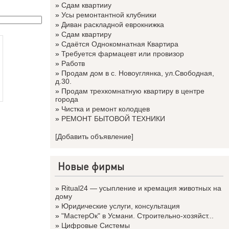
»
Сдам квартииу
»
Усы ремонтантной клубники
»
Диван раскладной еврокнижка
»
Сдам квартиру
»
Сдаётся Однокомнатная Квартира
»
Требуется фармацевт или провизор
»
Работв
»
Продам дом в с. Новоуглянка, ул.Свободная,
д.30.
»
Продам трехкомнатную квартиру в центре
города
»
Чистка и ремонт колодцев
»
РЕМОНТ БЫТОВОЙ ТЕХНИКИ
[Добавить объявление]
Новые фирмы
»
Ritual24 — усыпление и кремация животных на
дому
»
Юридические услуги, консультация
»
"МастерОк" в Усмани. Строительно-хозяйст...
»
Цифровые Системы