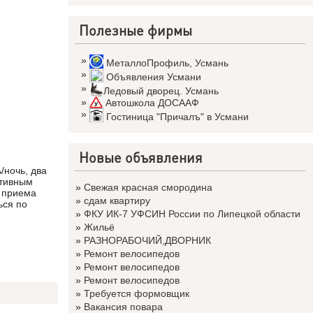
Полезные фирмы
»
МеталлоПрофиль
,
Усмань
»
Объявления Усмани
»
Ледовый дворец. Усмань
»
Автошкола ДОСААФ
»
Гостиница "Причалъ" в Усмани
Новые объявления
/ночь, два
ативным
»
Свежая красная смородина
и приема
»
сдам квартиру
ься по
»
ФКУ ИК-7 УФСИН России по Липецкой области
»
Жильё
»
РАЗНОРАБОЧИЙ,ДВОРНИК
»
Ремонт велосипедов
»
Ремонт велосипедов
»
Ремонт велосипедов
»
Требуется формовщик
»
Вакансия повара