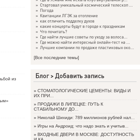
»
Стартовал уникальный космический телескоп ...
»
Погода
»
Квитанции ЛГЭК за отопление
»
как отличить подделку духов
»
какие концерты будут в городе к праздникам
»
Что почитать?
»
Где найти лучшие советы по уходу за волоса...
»
Где можно найти интересный онлайн-тест на ...
»
Лучшие компании по продаже пластиковых око...
[Все последние темы]
Блог >
Добавить запись
льбой из
»
СТОМАТОЛОГИЧЕСКИЕ ЦЕМЕНТЫ: ВИДЫ И
ИХ ПРИ...
вым»
»
ПРОДАЖИ В ЛИПЕЦКЕ: ПУТЬ К
СТАБИЛЬНОМУ ДО...
»
Николай Шихиди: 789 миллионов рублей нал...
»
Игры на Андроид: что надо знать и учитыв...
»
ВХОДНЫЕ ДВЕРИ В МОСКВЕ: ДОСТУПНОСТЬ
И КА...