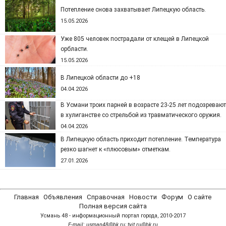
Потепление снова захватывает Липецкую область.
15.05.2026
Уже 805 человек пострадали от клещей в Липецкой
орбласти.
15.05.2026
В Липецкой области до +18
04.04.2026
В Усмани троих парней в возрасте 23-25 лет подозревают
в хулиганстве со стрельбой из травматического оружия.
04.04.2026
В Липецкую область приходит потепление. Температура
резко шагнет к «плюсовым» отметкам.
27.01.2026
Главная
Объявления
Справочная
Новости
Форум
О сайте
Полная версия сайта
Усмань 48 - информационный портал города, 2010-2017
Е-mail: usman48@bk.ru; tyit.ru@bk.ru