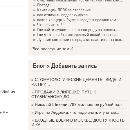
»
Погода
»
Квитанции ЛГЭК за отопление
»
как отличить подделку духов
»
какие концерты будут в городе к праздникам
»
Что почитать?
»
Где найти лучшие советы по уходу за волоса...
»
Где можно найти интересный онлайн-тест на ...
»
Лучшие компании по продаже пластиковых око...
[Все последние темы]
Блог >
Добавить запись
»
СТОМАТОЛОГИЧЕСКИЕ ЦЕМЕНТЫ: ВИДЫ И
ИХ ПРИ...
льбой из
»
ПРОДАЖИ В ЛИПЕЦКЕ: ПУТЬ К
СТАБИЛЬНОМУ ДО...
»
Николай Шихиди: 789 миллионов рублей нал...
вым»
»
Игры на Андроид: что надо знать и учитыв...
»
ВХОДНЫЕ ДВЕРИ В МОСКВЕ: ДОСТУПНОСТЬ
И КА...