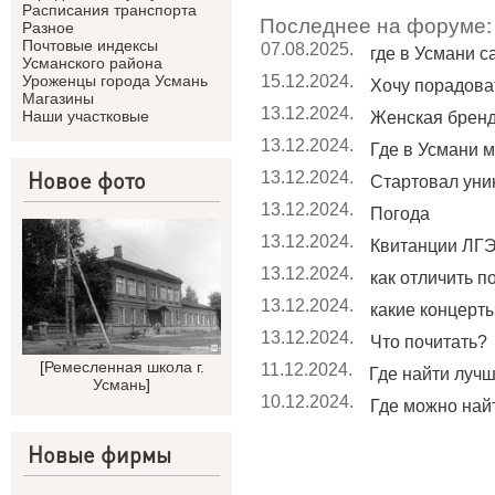
Расписания транспорта
Последнее на форуме:
Разное
Почтовые индексы
07.08.2025.
где в Усмани 
Усманского района
15.12.2024.
Уроженцы города Усмань
Хочу порадоват
Магазины
13.12.2024.
Наши участковые
Женская брен
13.12.2024.
Где в Усмани м
Новое фото
13.12.2024.
Стартовал уник
13.12.2024.
Погода
13.12.2024.
Квитанции ЛГЭ
13.12.2024.
как отличить п
13.12.2024.
какие концерты 
13.12.2024.
Что почитать?
[
Ремесленная школа г.
11.12.2024.
Где найти лучши
Усмань
]
10.12.2024.
Где можно найт
Новые фирмы