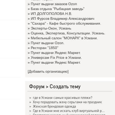
»
Пункт выдачи заказов Ozon
»
База отдыха "Рыбацкая заводь"
»
ИП ДОЛГОПОЛОВА Н.В.
»
ИП Фурсов Владимир Александрович
»
"Сахара" - Кафе быстрого обслуживания.
»
Эксперты-Окон, Усмань
»
Оценка, Экспертиза, Консультации. Усмань.
»
Мебельный салон "МОНАРХ" в Усмани.
»
Пункт выдачи Ozon.
»
Ресторан "1850"
»
Пункт выдачи Яндекс Маркет.
»
Универсам Fix Price в Усмани.
»
Пункт выдачи Яндекс Маркет.
[Добавить организацию]
Форум
>
Создать тему
»
где в Усмани самые красивые пляжи?
»
Хочу порадовать жену серьгами на праздник
»
Женская брендовая одежда
»
Где в Усмани мне искать клуб виртуальной р...
»
Стартовал уникальный космический телескоп ...