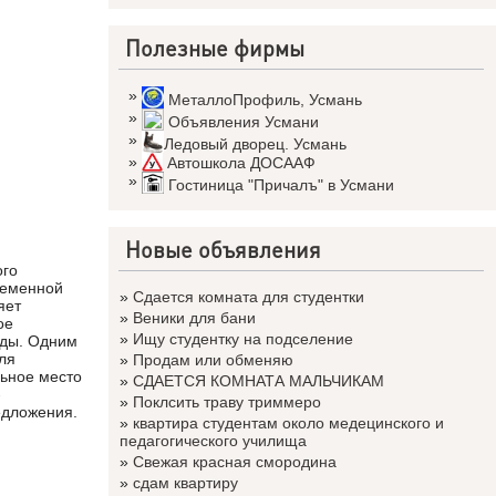
Полезные фирмы
»
МеталлоПрофиль
,
Усмань
»
Объявления Усмани
»
Ледовый дворец. Усмань
»
Автошкола ДОСААФ
»
Гостиница "Причалъ" в Усмани
Новые объявления
ого
ременной
»
Сдается комната для студентки
яет
»
Веники для бани
ое
»
Ищу студентку на подселение
оды. Одним
ля
»
Продам или обменяю
льное место
»
СДАЕТСЯ КОМНАТА МАЛЬЧИКАМ
-
»
Поклсить траву триммеро
едложения.
»
квартира студентам около медецинского и
педагогического училища
»
Свежая красная смородина
»
сдам квартиру