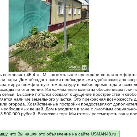
составляет 45,4 кв. М - оптимальное пространство для комфортн
ли пары. Дом обладает всеми необходимыми удобствами для сов
арантирует комфортную температуру в любое время года и позвол
расходы на отопление. Изглаживанные комнаты обеспечивают личн
а семьи. Высокие потолки создают ощущение пространства и своб
яется наличие земельного участка. Это прекрасная возможность д
 или огорода. Хозяйственные постройки предоставляют дополните
 необходимых вещей. Дом находится в зоне с льготным социально
 3 500 000 рублей. Возможен торг. Мы готовы рассмотреть ваши пр
авцу, что Вы нашли это объявление на сайте USMAN48.ru