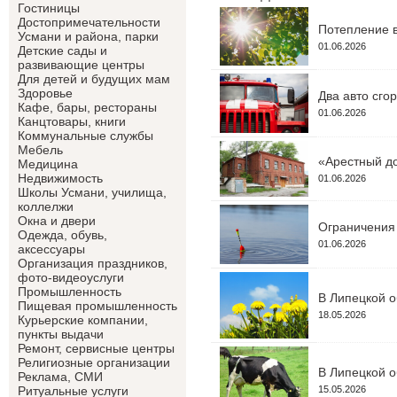
Гостиницы
Достопримечательности
Потепление в
Усмани и района, парки
01.06.2026
Детские сады и
развивающие центры
Для детей и будущих мам
Здоровье
Два авто сго
Кафе, бары, рестораны
01.06.2026
Канцтовары, книги
Коммунальные службы
Мебель
«Арестный до
Медицина
Недвижимость
01.06.2026
Школы Усмани, училища,
коллелжи
Окна и двери
Ограничения 
Одежда, обувь,
01.06.2026
аксессуары
Организация праздников,
фото-видеоуслуги
Промышленность
В Липецкой о
Пищевая промышленность
18.05.2026
Курьерские компании,
пункты выдачи
Ремонт, сервисные центры
Религиозные организации
В Липецкой о
Реклама, СМИ
15.05.2026
Ритуальные услуги