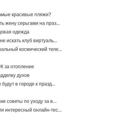
самые красивые пляжи?
ь жену серьгами на праз...
довая одежда
не искать клуб виртуаль...
альный космический теле...
К за отопление
одделку духов
будут в городе к празд...
е советы по уходу за в...
и интересный онлайн-тес...