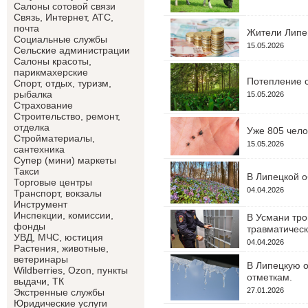
Салоны сотовой связи
Связь, Интернет, АТС,
почта
Жители Липец
Социальные службы
15.05.2026
Сельские администрации
Салоны красоты,
парикмахерские
Потепление с
Спорт, отдых, туризм,
рыбалка
15.05.2026
Страхование
Строительство, ремонт,
отделка
Уже 805 чело
Cтройматериалы,
15.05.2026
сантехника
Супер (мини) маркеты
Такси
В Липецкой о
Торговые центры
04.04.2026
Транспорт, вокзалы
Инструмент
Инспекции, комиссии,
В Усмани тро
фонды
травматическ
УВД, МЧС, юстиция
04.04.2026
Растения, животные,
ветеринары
В Липецкую о
Wildberries, Ozon, пункты
отметкам.
выдачи, ТК
27.01.2026
Экстренные службы
Юридические услуги