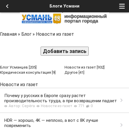
Блоги Усмани
Главная
»
Блог
»
Новости из газет
Добавить запись
Блог Усманцев
[205]
Новости из газет
[932]
Юридическая консультация
[9]
Другое
[41]
Новости из газет
Почему у русских в Европе сразу растет
производительность труда, а при возвращении падает
Автор: Серёга
Новости из газет
771
0
HDR — хорошо, 4K — неплохо, а вот с 8K лучше
повременить