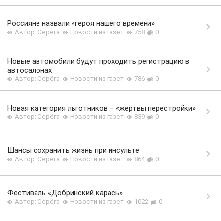
Россияне назвали «героя нашего времени»
Автор: Серёга
Новости из газет
758
0
Новые автомобили будут проходить регистрацию в
автосалонах
Автор: Серёга
Новости из газет
786
0
Новая категория льготников – «жертвы перестройки»
Автор: Серёга
Новости из газет
839
0
Шансы сохранить жизнь при инсульте
Автор: Серёга
Новости из газет
864
0
Фестиваль «Добринский карась»
Автор: Серёга
Новости из газет
1022
0