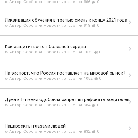
Автор: Серёга
Новости из газет
886
0
Ликвидация обучения в третью смену к концу 2021 года
Автор: Серёга
Новости из газет
918
0
Как защититься от болезней сердца
Автор: Серёга
Новости из газет
1079
0
На экспорт: что Россия поставляет на мировой рынок?
Автор: Серёга
Новости из газет
1052
0
Дума в I чтении одобрила запрет штрафовать водителей
Автор: Серёга
Новости из газет
984
0
Нацпроекты глазами людей
Автор: Серёга
Новости из газет
832
0