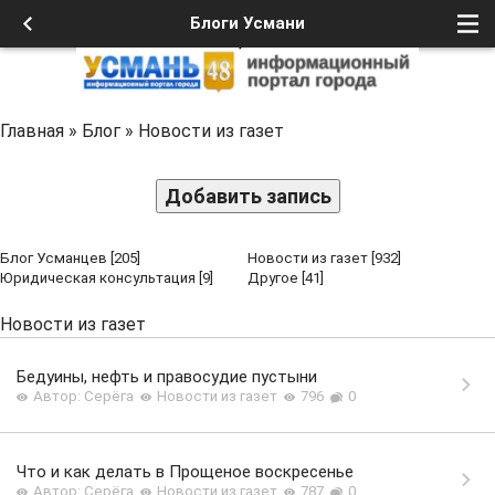
Блоги Усмани
Главная
»
Блог
»
Новости из газет
Добавить запись
Блог Усманцев
[205]
Новости из газет
[932]
Юридическая консультация
[9]
Другое
[41]
Новости из газет
Бедуины, нефть и правосудие пустыни
Автор: Серёга
Новости из газет
796
0
Что и как делать в Прощеное воскресенье
Автор: Серёга
Новости из газет
787
0