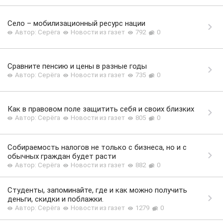
Село – мобилизационный ресурс нации
Автор: Серёга
Новости из газет
792
0
Сравните пенсию и цены в разные годы
Автор: Серёга
Новости из газет
735
0
Как в правовом поле защитить себя и своих близких
Автор: Серёга
Новости из газет
805
0
Собираемость налогов не только с бизнеса, но и с
обычных граждан будет расти
Автор: Серёга
Новости из газет
882
0
Студенты, запоминайте, где и как можно получить
деньги, скидки и поблажки.
Автор: Серёга
Новости из газет
1279
0