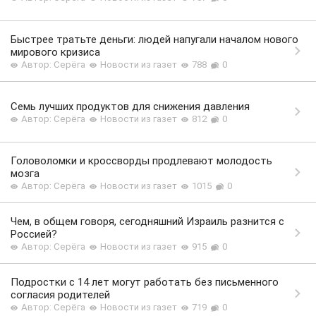
Быстрее тратьте деньги: людей напугали началом нового
мирового кризиса
Автор: Серёга
Новости из газет
788
0
Семь лучших продуктов для снижения давления
Автор: Серёга
Новости из газет
812
0
Головоломки и кроссворды продлевают молодость
мозга
Автор: Серёга
Новости из газет
1015
0
Чем, в общем говоря, сегодняшний Израиль разнится с
Россией?
Автор: Серёга
Новости из газет
915
0
Подростки с 14 лет могут работать без письменного
согласия родителей
Автор: Серёга
Новости из газет
719
0