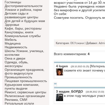
Гостиницы
возраст участников от 14 до 30 л
Достопримечательности
Недавно была учреждена новая
Усмани и района, парки
без микрофона и другой усилите
Детские сады и
От себя:
развивающие центры
Советуем посетить. Отдохнуть м
Для детей и будущих мам
Здоровье
Кафе, бары, рестораны
Канцтовары, книги
Коммунальные службы
Мебель
Категория
:
Об Усмани
|
Добавил
:
Adm
Медицина
Недвижимость
Школы Усмани, училища,
Всего комментариев
:
4
коллелжи
Окна и двери
Одежда, обувь,
аксессуары
4
logen
[
Материа
(29.10.2015 01:25)
Организация праздников,
скажите кто знает почему 
фото-видеоуслуги
Промышленность
Пищевая промышленность
Курьерские компании,
пункты выдачи
3
мадам_БОРДО
Ремонт, сервисные центры
(18.08.2012 15:33)
в этом году молодых участн
Религиозные организации
Реклама, СМИ
Ритуальные услуги