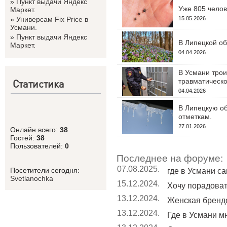
»
Пункт выдачи Яндекс
Уже 805 челов
Маркет.
»
Универсам Fix Price в
15.05.2026
Усмани.
»
Пункт выдачи Яндекс
В Липецкой об
Маркет.
04.04.2026
В Усмани трои
Статистика
травматическо
04.04.2026
В Липецкую об
отметкам.
27.01.2026
Онлайн всего:
38
Гостей:
38
Пользователей:
0
Последнее на форуме:
07.08.2025.
Посетители сегодня:
где в Усмани с
Svetlanоchka
15.12.2024.
Хочу порадовать
13.12.2024.
Женская бренд
13.12.2024.
Где в Усмани мн