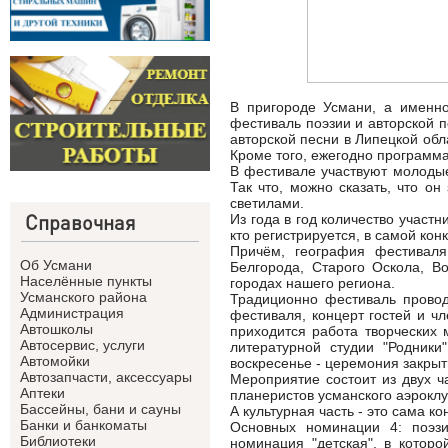
В пригороде Усмани, а именн
фестиваль поэзии и авторской 
авторской песни в Липецкой обл
Кроме того, ежегодно программ
В фестивале участвуют молодые
Так что, можно сказать, что о
светилами.
Справочная
Из года в год количество участн
кто регистрируется, в самой ко
Причём, география фестиваля
Об Усмани
Белгорода, Старого Оскола, В
Населённые пункты
городах нашего региона.
Усманского района
Традиционно фестиваль провод
Администрация
фестиваля, концерт гостей и чл
Автошколы
приходится работа творческих 
Автосервис, услуги
литературной студии "Родники
Автомойки
воскресенье - церемония закрыт
Автозапчасти, аксессуары
Мероприятие состоит из двух ча
Аптеки
планеристов усманского аэроклу
Бассейны, бани и сауны
А культурная часть - это сама к
Банки и банкоматы
Основных номинации 4: поэзи
Библиотеки
номинация "детская", в котор