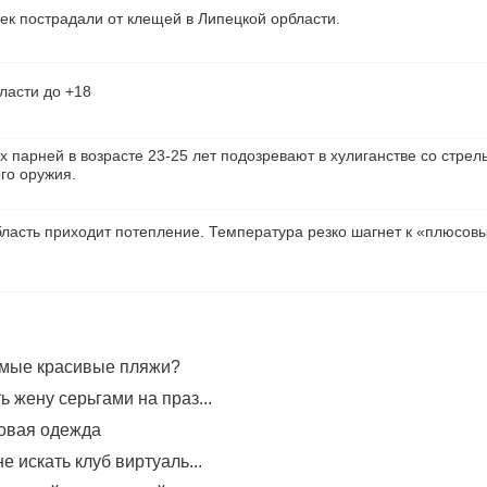
ек пострадали от клещей в Липецкой орбласти.
ласти до +18
х парней в возрасте 23-25 лет подозревают в хулиганстве со стрел
го оружия.
ласть приходит потепление. Температура резко шагнет к «плюсов
амые красивые пляжи?
 жену серьгами на праз...
овая одежда
е искать клуб виртуаль...