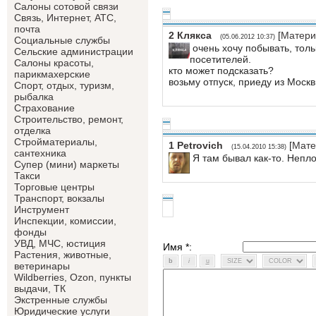
Салоны сотовой связи
Связь, Интернет, АТС,
почта
2
Клякса
[
Матери
(05.06.2012 10:37)
Социальные службы
очень хочу побывать, толь
Сельские администрации
посетителей.
Салоны красоты,
кто может подсказать?
парикмахерские
возьму отпуск, приеду из Москв
Спорт, отдых, туризм,
рыбалка
Страхование
Строительство, ремонт,
отделка
Cтройматериалы,
1
Petrovich
[
Мате
(15.04.2010 15:38)
сантехника
Я там бывал как-то. Непло
Супер (мини) маркеты
Такси
Торговые центры
Транспорт, вокзалы
Инструмент
Инспекции, комиссии,
фонды
УВД, МЧС, юстиция
Имя *:
Растения, животные,
ветеринары
Wildberries, Ozon, пункты
выдачи, ТК
Экстренные службы
Юридические услуги