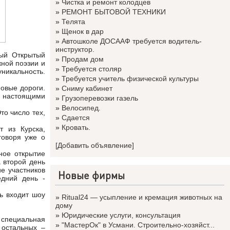
»
Чистка и ремонт колодцев
»
РЕМОНТ БЫТОВОЙ ТЕХНИКИ
»
Телята
»
Щенок в дар
»
Автошколе ДОСААФ требуется водитель-
инструктор.
ный Открытый
»
Продам дом
ной поэзии и
»
Требуется столяр
уникальность.
»
Требуется учитель физической культуры
овые дороги.
»
Сниму кабинет
ть настоящими
»
Грузоперевозки газель
»
Велосипед.
то число тех,
»
Сдается
»
Кровать.
т из Курска,
говоря уже о
[Добавить объявление]
ное открытие
а второй день
е участников
Новые фирмы
едний день -
ть входит шоу
»
Ritual24 — усыпление и кремация животных на
дому
»
Юридические услуги, консультация
 специальная
»
"МастерОк" в Усмани. Строительно-хозяйст...
 остальных –