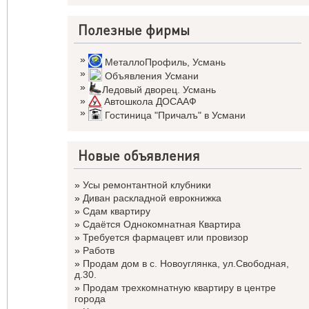
Полезные фирмы
»
МеталлоПрофиль
,
Усмань
»
Объявления Усмани
»
Ледовый дворец. Усмань
»
Автошкола ДОСААФ
»
Гостиница "Причалъ" в Усмани
Новые объявления
»
Усы ремонтантной клубники
»
Диван раскладной еврокнижка
»
Сдам квартиру
»
Сдаётся Однокомнатная Квартира
»
Требуется фармацевт или провизор
»
Работв
»
Продам дом в с. Новоуглянка, ул.Свободная,
д.30.
»
Продам трехкомнатную квартиру в центре
города