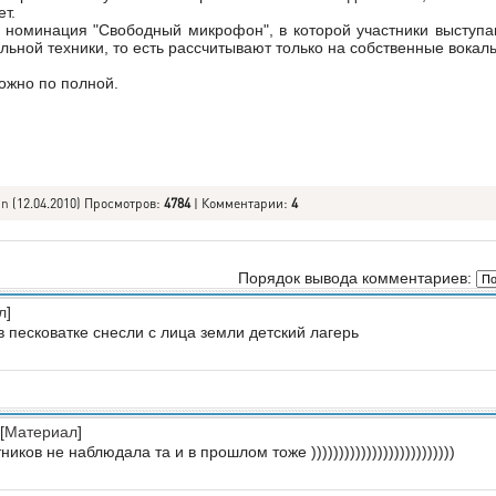
ет.
 номинация "Свободный микрофон", в которой участники выступа
льной техники, то есть рассчитывают только на собственные вокал
ожно по полной.
in
(12.04.2010) Просмотров
:
4784
|
Комментарии
:
4
Порядок вывода комментариев:
л
]
в песковатке снесли с лица земли детский лагерь
[
Материал
]
иков не наблюдала та и в прошлом тоже ))))))))))))))))))))))))))