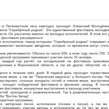
о в Песковатском лесу ежегодно проходит Усманский Молодёж
песни "Серебряный родник". Это единственный фестиваль молодёж
асти. Он рассчитан именно на молодых исполнителей. В этом его 
а фестиваля расширяеться.
 исполнители, перед которыми "Серебряный родник" открывает н
н зажигает маленькие звёздочки, которые со временем могут ста
иков увеличивается. Обычно их около 500, в этом году около 700. Э
нкурсной программе принимают участие около 70 человек.
 каждый год растёт, на сегодняшний на фестиваль приезжаю
оронежа и Воронежской области, а так же других областей, не 
ится в течение трёх дней. В первый день проходит торжествен
енов жюри, а так же "Творческая карусель" у большого костра. Н
мастерских, сольные концерты гостей и членов жюри, выступлени
", концерт победителей фестиваля и вручение наград. В посл
ия фестиваля, концертные выступления и разъезд участников
стей: культурной и развлекательной. Так в развлекательную час
ба "Восток-Запад".
онцертная программа.
я, авторская песня, исполнение (поэзии и песни), а так же
ой принимают участие авторы и исполнители до 14 лет, во всех