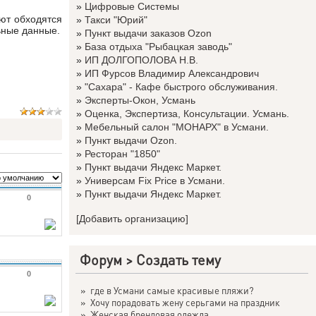
»
Цифровые Системы
ют обходятся
»
Такси "Юрий"
ьные данные.
»
Пункт выдачи заказов Ozon
»
База отдыха "Рыбацкая заводь"
»
ИП ДОЛГОПОЛОВА Н.В.
»
ИП Фурсов Владимир Александрович
»
"Сахара" - Кафе быстрого обслуживания.
»
Эксперты-Окон, Усмань
»
Оценка, Экспертиза, Консультации. Усмань.
»
Мебельный салон "МОНАРХ" в Усмани.
»
Пункт выдачи Ozon.
»
Ресторан "1850"
»
Пункт выдачи Яндекс Маркет.
»
Универсам Fix Price в Усмани.
»
Пункт выдачи Яндекс Маркет.
0
[Добавить организацию]
Форум
>
Создать тему
0
»
где в Усмани самые красивые пляжи?
»
Хочу порадовать жену серьгами на праздник
»
Женская брендовая одежда