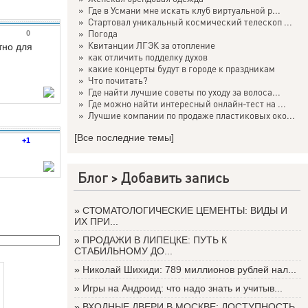
»
Где в Усмани мне искать клуб виртуальной р...
»
Стартовал уникальный космический телескоп ...
»
Погода
0
»
Квитанции ЛГЭК за отопление
тно для
»
как отличить подделку духов
»
какие концерты будут в городе к праздникам
»
Что почитать?
»
Где найти лучшие советы по уходу за волоса...
»
Где можно найти интересный онлайн-тест на ...
»
Лучшие компании по продаже пластиковых око...
[Все последние темы]
+1
Блог >
Добавить запись
»
СТОМАТОЛОГИЧЕСКИЕ ЦЕМЕНТЫ: ВИДЫ И
ИХ ПРИ...
»
ПРОДАЖИ В ЛИПЕЦКЕ: ПУТЬ К
СТАБИЛЬНОМУ ДО...
»
Николай Шихиди: 789 миллионов рублей нал...
»
Игры на Андроид: что надо знать и учитыв...
»
ВХОДНЫЕ ДВЕРИ В МОСКВЕ: ДОСТУПНОСТЬ