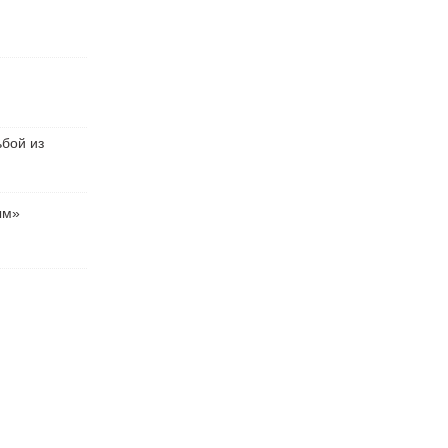
ьбой из
ым»