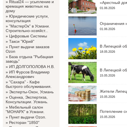
»
Ritual24 — усыпление и
«Арестный дом
кремация животных на
01.06.2026
дому
»
Юридические услуги,
консультация
Ограничения н
»
"МастерОк" в Усмани.
01.06.2026
Строительно-хозяйст...
»
Цифровые Системы
»
Такси "Юрий"
В Липецкой об
»
Пункт выдачи заказов
Ozon
18.05.2026
»
База отдыха "Рыбацкая
заводь"
»
ИП ДОЛГОПОЛОВА Н.В.
В Липецкой об
»
ИП Фурсов Владимир
15.05.2026
Александрович
»
"Сахара" - Кафе
быстрого обслуживания.
Жители Липецк
»
Эксперты-Окон, Усмань
»
Оценка, Экспертиза,
15.05.2026
Консультации. Усмань.
»
Мебельный салон
Потепление сн
"МОНАРХ" в Усмани.
»
Пункт выдачи Ozon.
15.05.2026
»
Ресторан "1850"