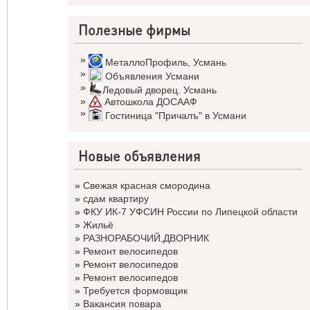
Полезные фирмы
»
МеталлоПрофиль
,
Усмань
»
Объявления Усмани
»
Ледовый дворец. Усмань
»
Автошкола ДОСААФ
»
Гостиница "Причалъ" в Усмани
Новые объявления
»
Свежая красная смородина
»
сдам квартиру
»
ФКУ ИК-7 УФСИН России по Липецкой области
»
Жильё
»
РАЗНОРАБОЧИЙ,ДВОРНИК
»
Ремонт велосипедов
»
Ремонт велосипедов
»
Ремонт велосипедов
»
Требуется формовщик
»
Вакансия повара