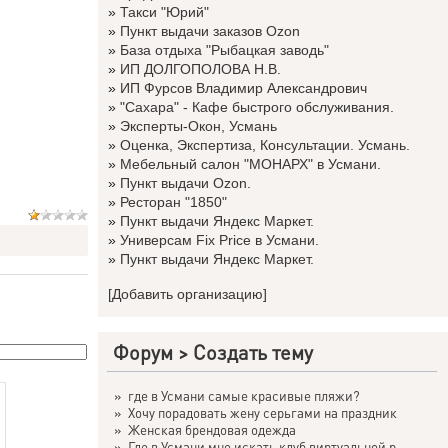
»
Такси "Юрий"
»
Пункт выдачи заказов Ozon
»
База отдыха "Рыбацкая заводь"
»
ИП ДОЛГОПОЛОВА Н.В.
»
ИП Фурсов Владимир Александрович
»
"Сахара" - Кафе быстрого обслуживания.
»
Эксперты-Окон, Усмань
»
Оценка, Экспертиза, Консультации. Усмань.
»
Мебельный салон "МОНАРХ" в Усмани.
»
Пункт выдачи Ozon.
»
Ресторан "1850"
»
Пункт выдачи Яндекс Маркет.
»
Универсам Fix Price в Усмани.
»
Пункт выдачи Яндекс Маркет.
[Добавить организацию]
Форум
>
Создать тему
»
где в Усмани самые красивые пляжи?
»
Хочу порадовать жену серьгами на праздник
»
Женская брендовая одежда
»
Где в Усмани мне искать клуб виртуальной р...