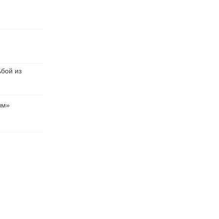
ьбой из
ым»