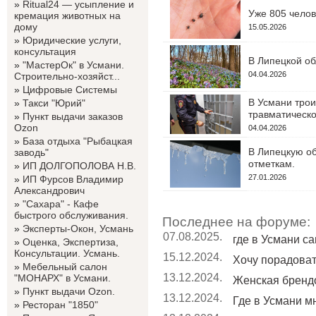
»
Ritual24 — усыпление и
Уже 805 челов
кремация животных на
дому
15.05.2026
»
Юридические услуги,
консультация
В Липецкой об
»
"МастерОк" в Усмани.
04.04.2026
Строительно-хозяйст...
»
Цифровые Системы
В Усмани трои
»
Такси "Юрий"
травматическо
»
Пункт выдачи заказов
Ozon
04.04.2026
»
База отдыха "Рыбацкая
В Липецкую об
заводь"
отметкам.
»
ИП ДОЛГОПОЛОВА Н.В.
27.01.2026
»
ИП Фурсов Владимир
Александрович
»
"Сахара" - Кафе
быстрого обслуживания.
Последнее на форуме:
»
Эксперты-Окон, Усмань
07.08.2025.
где в Усмани с
»
Оценка, Экспертиза,
Консультации. Усмань.
15.12.2024.
Хочу порадовать
»
Мебельный салон
13.12.2024.
"МОНАРХ" в Усмани.
Женская бренд
»
Пункт выдачи Ozon.
13.12.2024.
Где в Усмани мн
»
Ресторан "1850"