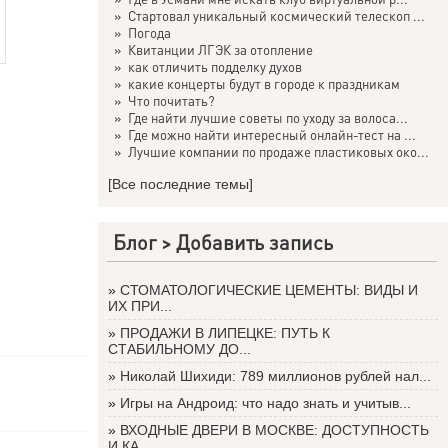
»
Стартовал уникальный космический телескоп ...
»
Погода
»
Квитанции ЛГЭК за отопление
»
как отличить подделку духов
»
какие концерты будут в городе к праздникам
»
Что почитать?
»
Где найти лучшие советы по уходу за волоса...
»
Где можно найти интересный онлайн-тест на ...
»
Лучшие компании по продаже пластиковых око...
[Все последние темы]
Блог >
Добавить запись
»
СТОМАТОЛОГИЧЕСКИЕ ЦЕМЕНТЫ: ВИДЫ И
ИХ ПРИ...
»
ПРОДАЖИ В ЛИПЕЦКЕ: ПУТЬ К
СТАБИЛЬНОМУ ДО...
»
Николай Шихиди: 789 миллионов рублей нал...
»
Игры на Андроид: что надо знать и учитыв...
»
ВХОДНЫЕ ДВЕРИ В МОСКВЕ: ДОСТУПНОСТЬ
И КА...