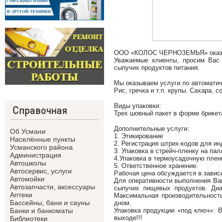
ООО «КОЛОС ЧЕРНОЗЕМЬЯ» оказыва
Уважаемые клиенты, просим Вас 
сыпучих продуктов питания.
Мы оказываем услуги по автомати
Рис, гречка и т.п. крупы. Сахара, с
Виды упаковки:
Справочная
Трех шовный пакет в форме брикета
Дополнительные услуги:
Об Усмани
1. Этикирование
Населённые пункты
2. Регистрация штрих-кодов для и
Усманского района
3. Упаковка в стрейч-пленку на па
Администрация
4.Упаковка в термоусадочную пленк
Автошколы
5. Ответственное хранение.
Автосервис, услуги
Рабочая цена обсуждается в завис
Автомойки
Для оперативности выполнения Ва
Автозапчасти, аксессуары
сыпучих пищевых продуктов. Диа
Аптеки
Максимальная производительность
Бассейны, бани и сауны
дном.
Упаковка продукции «под ключ»: В
Банки и банкоматы
выходе!!!
Библиотеки