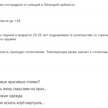
ек пострадали от клещей в Липецкой орбласти.
ласти до +18
х парней в возрасте 23-25 лет подозревают в хулиганстве со стрел
го оружия.
ласть приходит потепление. Температура резко шагнет к «плюсов
амые красивые пляжи?
 жену серьгами на праз...
овая одежда
е искать клуб виртуаль...