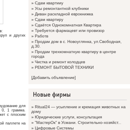
»
Сдам квартииу
»
Усы ремонтантной клубники
»
Диван раскладной еврокнижка
»
Сдам квартиру
»
Сдаётся Однокомнатная Квартира
»
Требуется фармацевт или провизор
в:
круп и других
»
Работв
»
Продам дом в с. Новоуглянка, ул.Свободная,
д.30.
»
Продам трехкомнатную квартиру в центре
города
»
Чистка и ремонт колодцев
»
РЕМОНТ БЫТОВОЙ ТЕХНИКИ
[Добавить объявление]
Новые фирмы
рудование для
»
Ritual24 — усыпление и кремация животных на
 0, 1 грамма.
дому
кет с плоским
»
Юридические услуги, консультация
»
"МастерОк" в Усмани. Строительно-хозяйст...
ой паллете на
»
Цифровые Системы