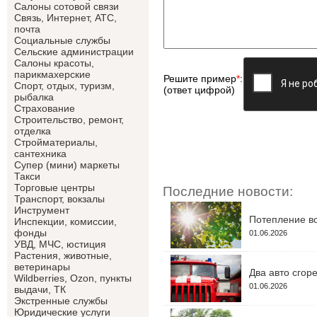
Салоны сотовой связи
Связь, Интернет, АТС,
почта
Социальные службы
Сельские администрации
Салоны красоты,
парикмахерские
Решите пример
*
:
Спорт, отдых, туризм,
(ответ цифрой)
рыбалка
Страхование
Строительство, ремонт,
отделка
Cтройматериалы,
сантехника
Супер (мини) маркеты
Такси
Торговые центры
Последние новости:
Транспорт, вокзалы
Инструмент
Потепление во
Инспекции, комиссии,
фонды
01.06.2026
УВД, МЧС, юстиция
Растения, животные,
ветеринары
Два авто сгор
Wildberries, Ozon, пункты
01.06.2026
выдачи, ТК
Экстренные службы
Юридические услуги