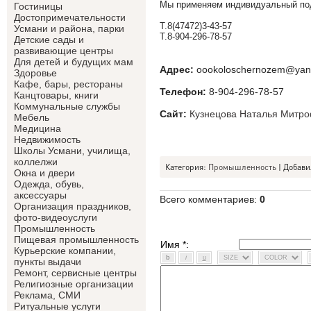
Мы применяем индивидуальный под
Гостиницы
Достопримечательности
Т.8(47472)3-43-57
Усмани и района, парки
Т.8-904-296-78-57
Детские сады и
развивающие центры
Для детей и будущих мам
Адрес:
oookoloschernozem@yan
Здоровье
Кафе, бары, рестораны
Телефон:
8-904-296-78-57
Канцтовары, книги
Коммунальные службы
Сайт:
Кузнецова Наталья Митр
Мебель
Медицина
Недвижимость
Школы Усмани, училища,
коллелжи
Категория
:
Промышленность
|
Добави
Окна и двери
Одежда, обувь,
аксессуары
Всего комментариев
:
0
Организация праздников,
фото-видеоуслуги
Промышленность
Пищевая промышленность
Имя *:
Курьерские компании,
пункты выдачи
Ремонт, сервисные центры
Религиозные организации
Реклама, СМИ
Ритуальные услуги