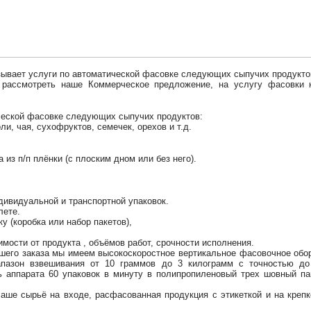
ет услуги по автоматической фасовке следующих сыпучих продукто
рассмотреть наше Коммерческое предложение, на услугу фасовки 
ческой фасовке следующих сыпучих продуктов:
оли, чая, сухофруктов, семечек, орехов и т.д.
 из п/п плёнки (с плоским дном или без него).
ндивидуальной и транспортной упаковок.
ллете.
у (коробка или набор пакетов),
имости от продукта , объёмов работ, срочности исполнения.
шего заказа мы имеем высокоскоростное вертикальное фасовочное обо
пазон взвешивания от 10 граммов до 3 килограмм с точностью до
 аппарата 60 упаковок в минуту в полипропиленовый трех шовный па
аше сырьё на входе, расфасованная продукция с этикеткой и на крепк