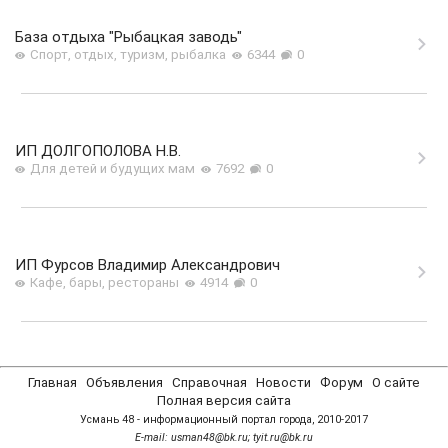
База отдыха "Рыбацкая заводь"
Спорт, отдых, туризм, рыбалка
6344
0
ИП ДОЛГОПОЛОВА Н.В.
Для детей и будущих мам
7692
0
ИП Фурсов Владимир Александрович
Кафе, бары, рестораны
4914
0
Главная
Объявления
Справочная
Новости
Форум
О сайте
Полная версия сайта
Усмань 48 - информационный портал города, 2010-2017
Е-mail: usman48@bk.ru; tyit.ru@bk.ru