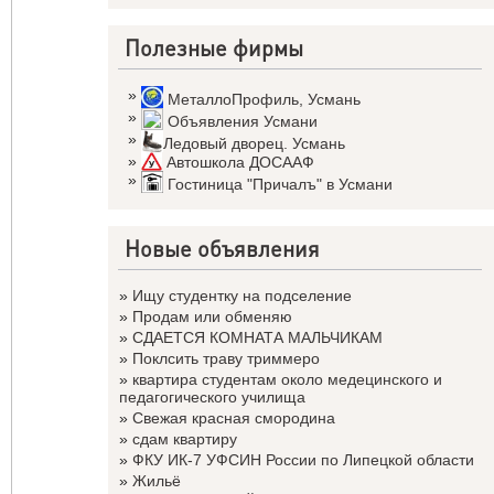
Полезные фирмы
»
МеталлоПрофиль
,
Усмань
»
Объявления Усмани
»
Ледовый дворец. Усмань
»
Автошкола ДОСААФ
»
Гостиница "Причалъ" в Усмани
Новые объявления
»
Ищу студентку на подселение
»
Продам или обменяю
»
СДАЕТСЯ КОМНАТА МАЛЬЧИКАМ
»
Поклсить траву триммеро
»
квартира студентам около медецинского и
педагогического училища
»
Свежая красная смородина
»
сдам квартиру
»
ФКУ ИК-7 УФСИН России по Липецкой области
»
Жильё