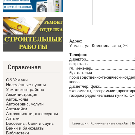
Адрес:
Усмань, ул. Комсомольская, 26
Телефон:
директор......................................
секретарь.....................................
Справочная
гл. инженер..................................
бухгалтерия..................................
производственно-техническийотдел.....
Об Усмани
касса............................................
Населённые пункты
диспетчер, факс...........................
Усманского района
экономисты, программист,проектировщ
Администрация
газораспределительный пунктс. Октябрь
Автошколы
Автосервис, услуги
Автомойки
Автозапчасти, аксессуары
Аптеки
Категория
:
Коммунальные службы
|
Д
Бассейны, бани и сауны
Банки и банкоматы
Библиотеки