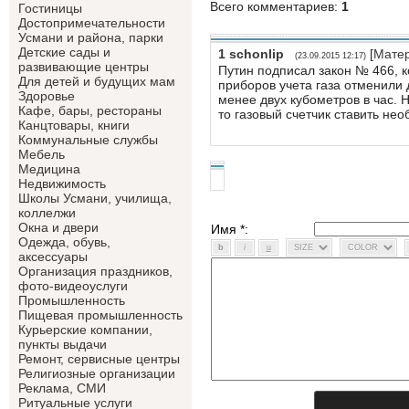
Всего комментариев
:
1
Гостиницы
Достопримечательности
Усмани и района, парки
Детские сады и
1
schonlip
[
Мате
(23.09.2015 12:17)
развивающие центры
Путин подписал закон № 466, 
Для детей и будущих мам
приборов учета газа отменили 
Здоровье
менее двух кубометров в час. На
Кафе, бары, рестораны
то газовый счетчик ставить нео
Канцтовары, книги
Коммунальные службы
Мебель
Медицина
Недвижимость
Школы Усмани, училища,
коллелжи
Окна и двери
Имя *:
Одежда, обувь,
аксессуары
Организация праздников,
фото-видеоуслуги
Промышленность
Пищевая промышленность
Курьерские компании,
пункты выдачи
Ремонт, сервисные центры
Религиозные организации
Реклама, СМИ
Ритуальные услуги