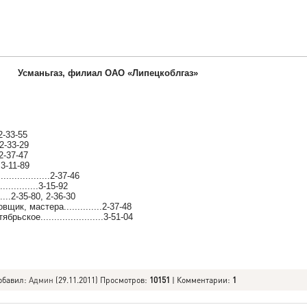
Усманьгаз, филиал ОАО «Липецкоблгаз»
..2-33-55
..2-33-29
..2-37-47
..3-11-89
.............2-37-46
................3-15-92
......2-35-80, 2-36-30
ик, мастера..............2-37-48
ское.......................3-51-04
обавил
:
Админ
(29.11.2011) Просмотров
:
10151
|
Комментарии
:
1