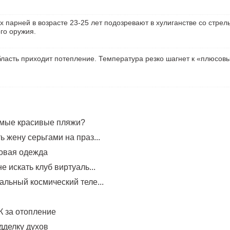
х парней в возрасте 23-25 лет подозревают в хулиганстве со стрел
го оружия.
ласть приходит потепление. Температура резко шагнет к «плюсов
амые красивые пляжи?
 жену серьгами на праз...
овая одежда
е искать клуб виртуаль...
альный космический теле...
 за отопление
дделку духов