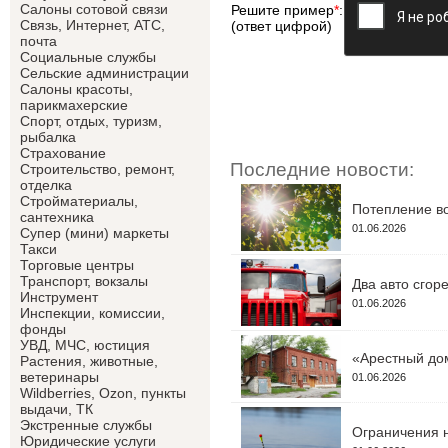
Салоны сотовой связи
Решите пример
*
:
Связь, Интернет, АТС,
(ответ цифрой)
почта
Социальные службы
Сельские администрации
Салоны красоты,
парикмахерские
Спорт, отдых, туризм,
рыбалка
Страхование
Последние новости:
Строительство, ремонт,
отделка
Cтройматериалы,
Потепление во
сантехника
01.06.2026
Супер (мини) маркеты
Такси
Торговые центры
Транспорт, вокзалы
Два авто сгор
Инструмент
01.06.2026
Инспекции, комиссии,
фонды
УВД, МЧС, юстиция
«Арестный дом
Растения, животные,
ветеринары
01.06.2026
Wildberries, Ozon, пункты
выдачи, ТК
Экстренные службы
Ограничения н
Юридические услуги