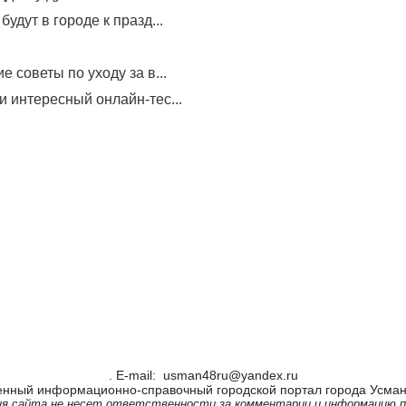
будут в городе к празд...
е советы по уходу за в...
и интересный онлайн-тес...
. Е-mail: usman48ru@yandex.ru
енный информационно-справочный городской портал города Усман
я сайта не несет ответственности за комментарии и информацию п