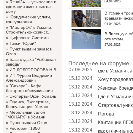
»
Ritual24 — усыпление и
04.04.2026
кремация животных на
дому
В Усмани трои
»
Юридические услуги,
травматическо
консультация
04.04.2026
»
"МастерОк" в Усмани.
Строительно-хозяйст...
В Липецкую об
»
Цифровые Системы
отметкам.
»
Такси "Юрий"
27.01.2026
»
Пункт выдачи заказов
Ozon
»
База отдыха "Рыбацкая
Последнее на форуме:
заводь"
07.08.2025.
»
ИП ДОЛГОПОЛОВА Н.В.
где в Усмани с
»
ИП Фурсов Владимир
15.12.2024.
Хочу порадовать
Александрович
»
"Сахара" - Кафе
13.12.2024.
Женская бренд
быстрого обслуживания.
13.12.2024.
»
Эксперты-Окон, Усмань
Где в Усмани мн
»
Оценка, Экспертиза,
13.12.2024.
Стартовал уник
Консультации. Усмань.
»
Мебельный салон
13.12.2024.
Погода
"МОНАРХ" в Усмани.
13.12.2024.
Квитанции ЛГЭК
»
Пункт выдачи Ozon.
»
Ресторан "1850"
13.12.2024.
как отличить по