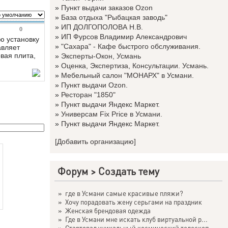
»
Пункт выдачи заказов Ozon
»
База отдыха "Рыбацкая заводь"
»
ИП ДОЛГОПОЛОВА Н.В.
0
»
ИП Фурсов Владимир Александрович
ю установку
»
"Сахара" - Кафе быстрого обслуживания.
авляет
овая плита,
»
Эксперты-Окон, Усмань
»
Оценка, Экспертиза, Консультации. Усмань.
»
Мебельный салон "МОНАРХ" в Усмани.
»
Пункт выдачи Ozon.
»
Ресторан "1850"
»
Пункт выдачи Яндекс Маркет.
»
Универсам Fix Price в Усмани.
»
Пункт выдачи Яндекс Маркет.
[Добавить организацию]
Форум
>
Создать тему
»
где в Усмани самые красивые пляжи?
»
Хочу порадовать жену серьгами на праздник
»
Женская брендовая одежда
»
Где в Усмани мне искать клуб виртуальной р...
»
Стартовал уникальный космический телескоп ...