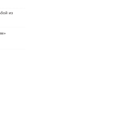
ьбой из
ым»