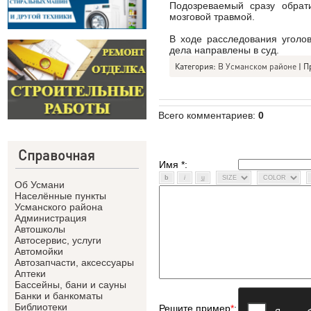
Подозреваемый сразу обрат
мозговой травмой.
В ходе расследования уголо
дела направлены в суд.
Категория:
В Усманском районе
| П
Всего комментариев
:
0
Справочная
Имя *:
Об Усмани
Населённые пункты
Усманского района
Администрация
Автошколы
Автосервис, услуги
Автомойки
Автозапчасти, аксессуары
Аптеки
Бассейны, бани и сауны
Банки и банкоматы
Библиотеки
Решите пример
*
: