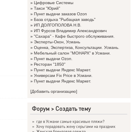
»
Цифровые Системы
»
Такси "Юрий"
»
Пункт выдачи заказов Ozon
»
База отдыха "Рыбацкая заводь"
»
ИП ДОЛГОПОЛОВА Н.В.
»
ИП Фурсов Владимир Александрович
»
"Сахара" - Кафе быстрого обслуживания.
»
Эксперты-Окон, Усмань
»
Оценка, Экспертиза, Консультации. Усмань.
»
Мебельный салон "МОНАРХ" в Усмани.
»
Пункт выдачи Ozon.
»
Ресторан "1850"
»
Пункт выдачи Яндекс Маркет.
»
Универсам Fix Price в Усмани.
»
Пункт выдачи Яндекс Маркет.
[Добавить организацию]
Форум
>
Создать тему
»
где в Усмани самые красивые пляжи?
»
Хочу порадовать жену серьгами на праздник
»
Женская брендовая одежда