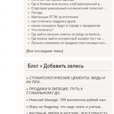
»
Где в Усмани мне искать клуб виртуальной р...
»
Стартовал уникальный космический телескоп ...
»
Погода
»
Квитанции ЛГЭК за отопление
»
как отличить подделку духов
»
какие концерты будут в городе к праздникам
»
Что почитать?
»
Где найти лучшие советы по уходу за волоса...
»
Где можно найти интересный онлайн-тест на ...
»
Лучшие компании по продаже пластиковых око...
[Все последние темы]
Блог >
Добавить запись
»
СТОМАТОЛОГИЧЕСКИЕ ЦЕМЕНТЫ: ВИДЫ И
ИХ ПРИ...
»
ПРОДАЖИ В ЛИПЕЦКЕ: ПУТЬ К
СТАБИЛЬНОМУ ДО...
»
Николай Шихиди: 789 миллионов рублей нал...
»
Игры на Андроид: что надо знать и учитыв...
»
ВХОДНЫЕ ДВЕРИ В МОСКВЕ: ДОСТУПНОСТЬ