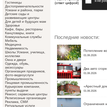
Гостиницы
(ответ цифрой)
Достопримечательности
Усмани и района, парки
Детские сады и
развивающие центры
Для детей и будущих мам
Здоровье
Кафе, бары, рестораны
Канцтовары, книги
Последние новости:
Коммунальные службы
Мебель
Медицина
Недвижимость
Потепление во
Школы Усмани, училища,
01.06.2026
коллелжи
Окна и двери
Одежда, обувь,
аксессуары
Два авто сгор
Организация праздников,
01.06.2026
фото-видеоуслуги
Промышленность
Пищевая промышленность
«Арестный дом
Курьерские компании,
пункты выдачи
01.06.2026
Ремонт, сервисные центры
Религиозные организации
Реклама, СМИ
Ограничения н
Ритуальные услуги