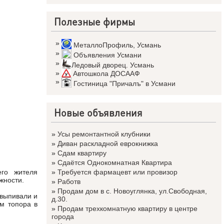
Полезные фирмы
»
МеталлоПрофиль
,
Усмань
»
Объявления Усмани
»
Ледовый дворец. Усмань
»
Автошкола ДОСААФ
»
Гостиница "Причалъ" в Усмани
Новые объявления
»
Усы ремонтантной клубники
»
Диван раскладной еврокнижка
»
Сдам квартиру
»
Сдаётся Однокомнатная Квартира
»
Требуется фармацевт или провизор
его жителя
жности.
»
Работв
»
Продам дом в с. Новоуглянка, ул.Свободная,
 выпивали и
д.30.
м топора в
»
Продам трехкомнатную квартиру в центре
города