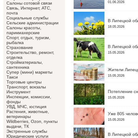
01.06.2026
Салоны сотовой связи
Связь, Интернет, АТС,
почта
Социальные службы
В Липецкой об
Сельские администрации
18.05.2026
Салоны красоты,
парикмахерские
Спорт, отдых, туризм,
рыбалка
В Липецкой об
Страхование
Строительство, ремонт,
15.05.2026
отделка
Cтройматериалы,
сантехника
Жители Липецк
Супер (мини) маркеты
15.05.2026
Такси
Торговые центры
Транспорт, вокзалы
Потепление сн
Инструмент
Инспекции, комиссии,
15.05.2026
фонды
УВД, МЧС, юстиция
Растения, животные,
Уже 805 челов
ветеринары
15.05.2026
Wildberries, Ozon, пункты
выдачи, ТК
Экстренные службы
В Липецкой об
Юридические услуги