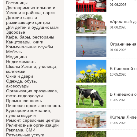
Гостиницы
01.06.2026
Достопримечательности
Усмани и района, парки
Детские сады и
«Арестный до
развивающие центры
Для детей и будущих мам
01.06.2026
Здоровье
Кафе, бары, рестораны
Канцтовары, книги
Ограничения 
Коммунальные службы
01.06.2026
Мебель
Медицина
Недвижимость
Школы Усмани, училища,
В Липецкой о
коллелжи
18.05.2026
Окна и двери
Одежда, обувь,
аксессуары
Организация праздников,
В Липецкой о
фото-видеоуслуги
15.05.2026
Промышленность
Пищевая промышленность
Курьерские компании,
пункты выдачи
Жители Липец
Ремонт, сервисные центры
15.05.2026
Религиозные организации
Реклама, СМИ
Ритуальные услуги