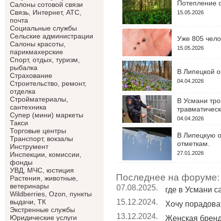
Потепление с
Салоны сотовой связи
Связь, Интернет, АТС,
15.05.2026
почта
Социальные службы
Сельские администрации
Уже 805 чело
Салоны красоты,
15.05.2026
парикмахерские
Спорт, отдых, туризм,
рыбалка
В Липецкой о
Страхование
04.04.2026
Строительство, ремонт,
отделка
Cтройматериалы,
В Усмани тро
сантехника
травматическ
Супер (мини) маркеты
04.04.2026
Такси
Торговые центры
В Липецкую о
Транспорт, вокзалы
отметкам.
Инструмент
27.01.2026
Инспекции, комиссии,
фонды
УВД, МЧС, юстиция
Последнее на форуме:
Растения, животные,
ветеринары
07.08.2025.
где в Усмани 
Wildberries, Ozon, пункты
15.12.2024.
выдачи, ТК
Хочу порадоват
Экстренные службы
13.12.2024.
Юридические услуги
Женская брен