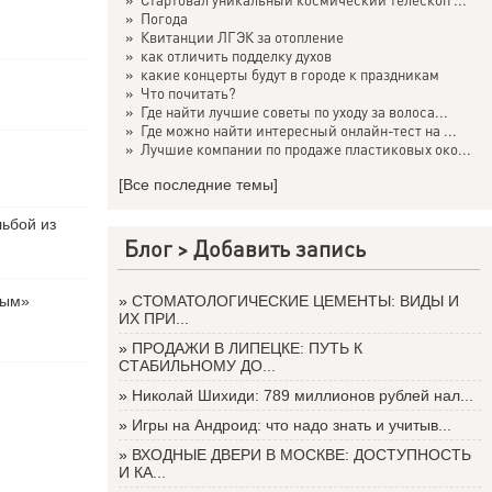
»
Погода
»
Квитанции ЛГЭК за отопление
»
как отличить подделку духов
»
какие концерты будут в городе к праздникам
»
Что почитать?
»
Где найти лучшие советы по уходу за волоса...
»
Где можно найти интересный онлайн-тест на ...
»
Лучшие компании по продаже пластиковых око...
[Все последние темы]
льбой из
Блог >
Добавить запись
вым»
»
СТОМАТОЛОГИЧЕСКИЕ ЦЕМЕНТЫ: ВИДЫ И
ИХ ПРИ...
»
ПРОДАЖИ В ЛИПЕЦКЕ: ПУТЬ К
СТАБИЛЬНОМУ ДО...
»
Николай Шихиди: 789 миллионов рублей нал...
»
Игры на Андроид: что надо знать и учитыв...
»
ВХОДНЫЕ ДВЕРИ В МОСКВЕ: ДОСТУПНОСТЬ
И КА...