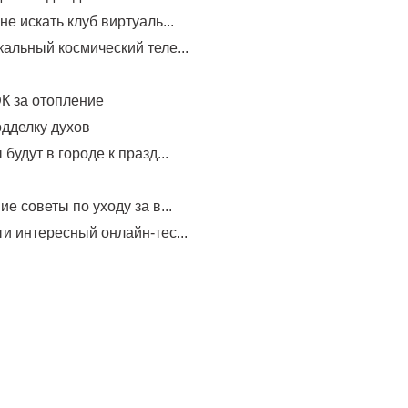
не искать клуб виртуаль...
альный космический теле...
К за отопление
одделку духов
будут в городе к празд...
е советы по уходу за в...
и интересный онлайн-тес...