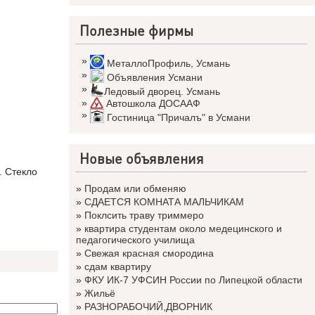
Полезные фирмы
»
МеталлоПрофиль
,
Усмань
»
Объявления Усмани
»
Ледовый дворец. Усмань
»
Автошкола ДОСААФ
»
Гостиница "Причалъ" в Усмани
Новые объявления
. Стекло
»
Продам или обменяю
»
СДАЕТСЯ КОМНАТА МАЛЬЧИКАМ
»
Поклсить траву триммеро
»
квартира студентам около медецинского и
педагогического училища
»
Свежая красная смородина
»
сдам квартиру
»
ФКУ ИК-7 УФСИН России по Липецкой области
»
Жильё
»
РАЗНОРАБОЧИЙ,ДВОРНИК