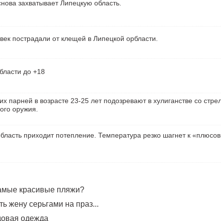
нова захватывает Липецкую область.
век пострадали от клещей в Липецкой орбласти.
бласти до +18
их парней в возрасте 23-25 лет подозревают в хулиганстве со стре
ого оружия.
бласть приходит потепление. Температура резко шагнет к «плюсо
самые красивые пляжи?
ь жену серьгами на праз...
довая одежда