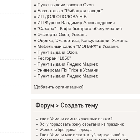
»
Пункт выдачи заказов Ozon
»
База отдыха "Рыбацкая заводь"
»
ИП ДОЛГОПОЛОВА Н.В.
»
ИП Фурсов Владимир Александрович
»
"Сахара" - Кафе быстрого обслуживания.
»
Эксперты-Окон, Усмань
»
Оценка, Экспертиза, Консультации. Усмань.
»
Мебельный салон "МОНАРХ" в Усмани.
»
Пункт выдачи Ozon.
»
Ресторан "1850"
»
Пункт выдачи Яндекс Маркет.
»
Универсам Fix Price в Усмани.
»
Пункт выдачи Яндекс Маркет.
[Добавить организацию]
Форум
>
Создать тему
»
где в Усмани самые красивые пляжи?
»
Хочу порадовать жену серьгами на праздник
»
Женская брендовая одежда
»
Где в Усмани мне искать клуб виртуальной р...
»
Стартовал уникальный космический телескоп ...