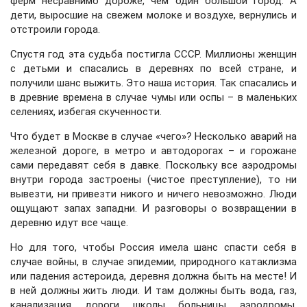
ферм несравнимо дороже, чем один большой город. А
дети, выросшие на свежем молоке и воздухе, вернулись и
отстроили города.
Спустя год эта судьба постигла СССР. Миллионы женщин
с детьми и спасались в деревнях по всей стране, и
получили шанс выжить. Это наша история. Так спасались и
в древние времена в случае чумы или оспы – в маленьких
селениях, избегая скученности.
Что будет в Москве в случае «чего»? Несколько аварий на
железной дороге, в метро и автодорогах – и горожане
сами передавят себя в давке. Поскольку все аэродромы
внутри города застроены (чистое преступление), то ни
вывезти, ни привезти никого и ничего невозможно. Люди
ощущают запах западни. И разговоры о возвращении в
деревню идут все чаще.
Но для того, чтобы Россия имела шанс спасти себя в
случае войны, в случае эпидемии, природного катаклизма
или падения астероида, деревня должна быть на месте! И
в ней должны жить люди. И там должны быть вода, газ,
канализация, дороги, школы, больницы, аэродромы,