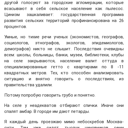
другой голосуют за городские агломерации, которые
всасывают в себя сельское население как пылесос.
Цинизм зашкаливает: государственная программа
развития сельских территорий профинансирована на 26
процентов.
Умные, но тихие речи ученых (экономистов, географов,
социологов, этнографов, экологов, эпидемиологов,
демографов) никто не слышит. Последствия очевидны
всем: школы, больницы, банки, музеи, библиотеки, клубы
на селе закрываются, население валит оттуда в
специализированные гетто с квартирами по 8 -11
квадратных метров. Тех, кто способен анализировать
ситуацию и внятно говорить о последствиях, из
правительства удалили.
Потому попробую говорить грубо и понятно.
На селе у неадекватов отбирают спички. Иначе они
спалят амбар. В городе им дают петарды.
Я каждый день проезжаю мимо небоскребов Москва-
сити. Там уже сидят тысячи чиновников семи