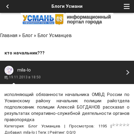
Блоги Усмани
Главная
»
Блог
»
Блог Усманцев
кто начальник???
mila-lo
19.11.2013 в 18:50
исполняющий обязанности начальника ОМВД России по
Усманскому району начальник полиции райотдела
подполковник полиции Алексей БОГДАНОВ рассказал о
результатах оперативно-служебной деятельности органов
правопорядка
Категория:
Блог Усманцев
| Просмотров: 1195 |
Добавил:
mila-lo
| Теги: | Рейтинг:
0.0
/
0