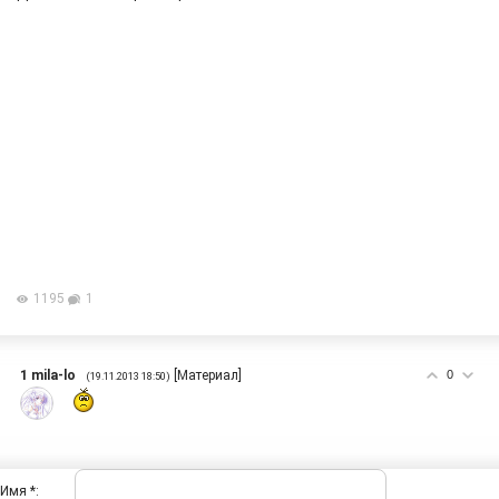
1195
1
1
mila-lo
[
Материал
]
0
(19.11.2013 18:50)
Имя *: