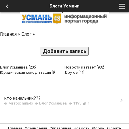
Блоги Усмани
Главная
»
Блог
»
Добавить запись
Блог Усманцев
[205]
Новости из газет
[932]
Юридическая консультация
[9]
Другое
[41]
кто начальник???
Автор: mila-lo
Блог Усманцев
1195
1
Главная
Объявления
Справочная
Новости
Форум
О сайте