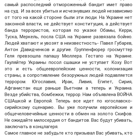
самый распоследний отмороженный бандит имет право
на суд. И за всех убитых и исчезнувших людей независимо
от того на какой стороне были эти люди. На Украине нет
законной власти, не действует конституция, а действует
банда террористов, которая по указке Обамы, Керри,
Туска, Меркель, посла США на Украине развязала бойню.
Людей хватают и увозят в неизвестность- Павел Губарев,
Антон Давидченков и другие. Группенфюрер гросмуттер
Геля превзошла папашу Мюллера. Гестапо на Украине.
Гауляйтер Украины посол сшашки не уступает Коху. Вот
это и есть общеевропейские ценности, колонизация
страны, а сопротивление безоружных людей подавляется
террором. Югославия, Ирак, Ливия, Египет, Сирия,
Афганистан еще раньше Вьетнам а теперь и Украина.
Везде убийства, бомбежки, террор. Нам объявлена ВОЙНА
СШАшкой и Европой. Теперь все идет по югославско-
сирийскому сценарию.. Вы уже получили европейские и
общечеловечейные ценности в обмен на золото Скифов.
Не ожидайте милосердия от бандитов. Вас будут убивать,
заключать в концлагеря.
Самое главное не забудьте кто призывал Вас убивать, кто