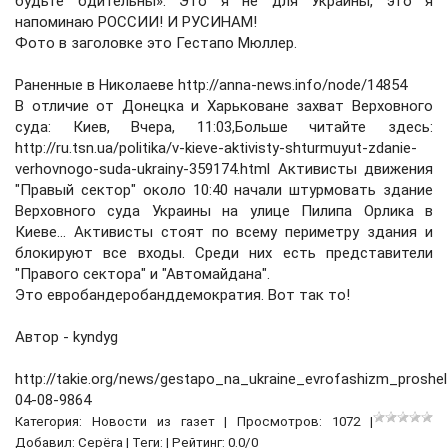
будьте бдительны». Это я не для Украины, это я
напоминаю РОССИИ! И РУСИНАМ!
Фото в заголовке это Гестапо Мюллер.
Раненные в Николаеве http://anna-news.info/node/14854
В отличие от Донецка и Харьковане захват Верховного
суда: Киев, Вчера, 11:03,Больше читайте здесь:
http://ru.tsn.ua/politika/v-kieve-aktivisty-shturmuyut-zdanie-
verhovnogo-suda-ukrainy-359174.html Активисты движения
"Правый сектор" около 10:40 начали штурмовать здание
Верховного суда Украины на улице Пилипа Орлика в
Киеве... Активисты стоят по всему периметру здания и
блокируют все входы. Среди них есть представители
"Правого сектора" и "Автомайдана".
Это евробандеробанддемократия. Вот так то!
Автор - kyndyg
http://takie.org/news/gestapo_na_ukraine_evrofashizm_proshe
04-08-9864
Категория:
Новости из газет
| Просмотров: 1072 |
Добавил:
Серёга
| Теги: | Рейтинг:
0.0
/
0