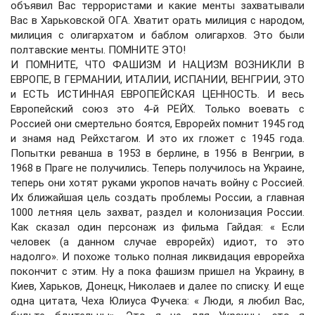
объявил Вас террористами и какие менты захватывали
Вас в Харьковской ОГА. Хватит орать милиция с народом,
милиция с олигархатом и баблом олигархов. Это были
полтавские менты. ПОМНИТЕ ЭТО!
И ПОМНИТЕ, ЧТО ФАШИЗМ И НАЦИЗМ ВОЗНИКЛИ В
ЕВРОПЕ, В ГЕРМАНИИ, ИТАЛИИ, ИСПАНИИ, ВЕНГРИИ, ЭТО
и ЕСТЬ ИСТИННАЯ ЕВРОПЕЙСКАЯ ЦЕННОСТЬ. И весь
Европейский союз это 4-й РЕЙХ. Только воевать с
Россией они смертельно боятся, Еврорейх помнит 1945 год
и знамя над Рейхстагом. И это их гложет с 1945 года.
Попытки реванша в 1953 в берлине, в 1956 в Венгрии, в
1968 в Праге не получились. Теперь получилось на Украине,
теперь они хотят руками укропов начать войну с Россией.
Их ближайшая цель создать проблемы России, а главная
1000 летняя цель захват, раздел и колонизация России.
Как сказал один персонаж из фильма Гайдая: « Если
человек (а данном случае еврорейх) идиот, то это
надолго». И похоже только полная ликвидация еврорейха
покончит с этим. Ну а пока фашизм пришел на Украину, в
Киев, Харьков, Донецк, Николаев и далее по списку. И еще
одна цитата, Чеха Юлиуса Фучека: « Люди, я любил Вас,