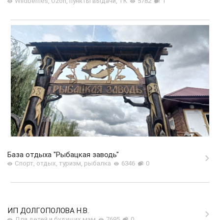
Wildberries, Ozon, пункты выдачи, ТК
5782
1
База отдыха "Рыбацкая заводь"
Спорт, отдых, туризм, рыбалка
6346
0
ИП ДОЛГОПОЛОВА Н.В.
Для детей и будущих мам
7695
0