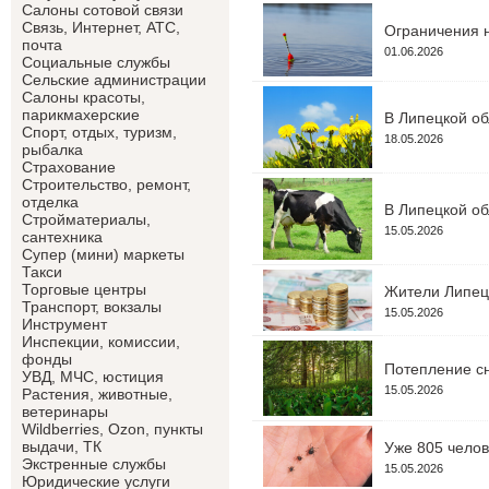
Салоны сотовой связи
Связь, Интернет, АТС,
Ограничения н
почта
01.06.2026
Социальные службы
Сельские администрации
Салоны красоты,
парикмахерские
В Липецкой об
Спорт, отдых, туризм,
18.05.2026
рыбалка
Страхование
Строительство, ремонт,
отделка
В Липецкой об
Cтройматериалы,
15.05.2026
сантехника
Супер (мини) маркеты
Такси
Торговые центры
Жители Липецк
Транспорт, вокзалы
15.05.2026
Инструмент
Инспекции, комиссии,
фонды
Потепление сн
УВД, МЧС, юстиция
15.05.2026
Растения, животные,
ветеринары
Wildberries, Ozon, пункты
выдачи, ТК
Уже 805 челов
Экстренные службы
15.05.2026
Юридические услуги