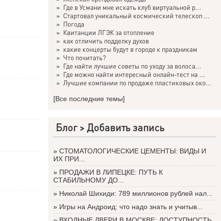
»
Где в Усмани мне искать клуб виртуальной р...
»
Стартовал уникальный космический телескоп ...
»
Погода
»
Квитанции ЛГЭК за отопление
»
как отличить подделку духов
»
какие концерты будут в городе к праздникам
»
Что почитать?
»
Где найти лучшие советы по уходу за волоса...
»
Где можно найти интересный онлайн-тест на ...
»
Лучшие компании по продаже пластиковых око...
[Все последние темы]
Блог >
Добавить запись
»
СТОМАТОЛОГИЧЕСКИЕ ЦЕМЕНТЫ: ВИДЫ И
ИХ ПРИ...
»
ПРОДАЖИ В ЛИПЕЦКЕ: ПУТЬ К
СТАБИЛЬНОМУ ДО...
»
Николай Шихиди: 789 миллионов рублей нал...
»
Игры на Андроид: что надо знать и учитыв...
»
ВХОДНЫЕ ДВЕРИ В МОСКВЕ: ДОСТУПНОСТЬ