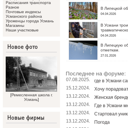
Расписания транспорта
Разное
В Липецкой об
Почтовые индексы
04.04.2026
Усманского района
Уроженцы города Усмань
В Усмани трои
Магазины
травматическо
Наши участковые
04.04.2026
В Липецкую об
Новое фото
отметкам.
27.01.2026
Последнее на форуме:
07.08.2025.
где в Усмани с
15.12.2024.
Хочу порадовать
[
Ремесленная школа г.
13.12.2024.
Женская бренд
Усмань
]
13.12.2024.
Где в Усмани мн
13.12.2024.
Стартовал уник
Новые фирмы
13.12.2024.
Погода