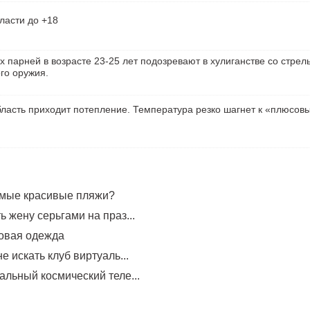
ласти до +18
х парней в возрасте 23-25 лет подозревают в хулиганстве со стрел
го оружия.
ласть приходит потепление. Температура резко шагнет к «плюсов
амые красивые пляжи?
 жену серьгами на праз...
овая одежда
е искать клуб виртуаль...
альный космический теле...