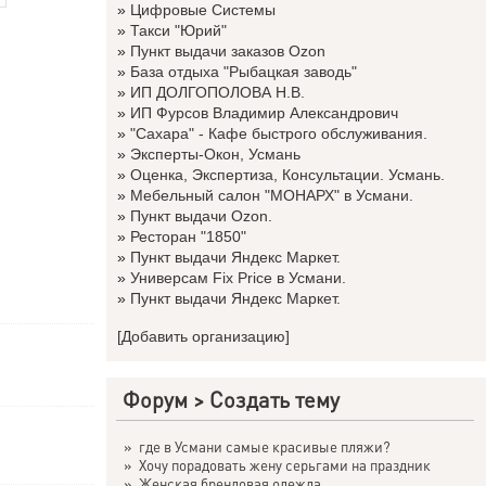
»
Цифровые Системы
»
Такси "Юрий"
»
Пункт выдачи заказов Ozon
»
База отдыха "Рыбацкая заводь"
»
ИП ДОЛГОПОЛОВА Н.В.
»
ИП Фурсов Владимир Александрович
»
"Сахара" - Кафе быстрого обслуживания.
»
Эксперты-Окон, Усмань
»
Оценка, Экспертиза, Консультации. Усмань.
»
Мебельный салон "МОНАРХ" в Усмани.
»
Пункт выдачи Ozon.
»
Ресторан "1850"
»
Пункт выдачи Яндекс Маркет.
»
Универсам Fix Price в Усмани.
»
Пункт выдачи Яндекс Маркет.
[Добавить организацию]
Форум
>
Создать тему
»
где в Усмани самые красивые пляжи?
»
Хочу порадовать жену серьгами на праздник
»
Женская брендовая одежда