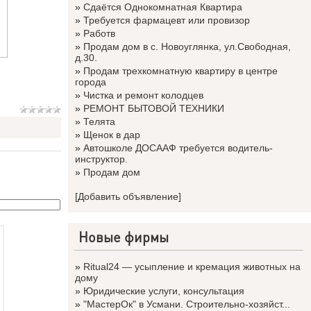
»
Сдаётся Однокомнатная Квартира
»
Требуется фармацевт или провизор
»
Работв
»
Продам дом в с. Новоуглянка, ул.Свободная,
д.30.
»
Продам трехкомнатную квартиру в центре
города
»
Чистка и ремонт колодцев
»
РЕМОНТ БЫТОВОЙ ТЕХНИКИ
»
Телята
»
Щенок в дар
»
Автошколе ДОСААФ требуется водитель-
инструктор.
»
Продам дом
[Добавить объявление]
Новые фирмы
»
Ritual24 — усыпление и кремация животных на
дому
»
Юридические услуги, консультация
»
"МастерОк" в Усмани. Строительно-хозяйст...