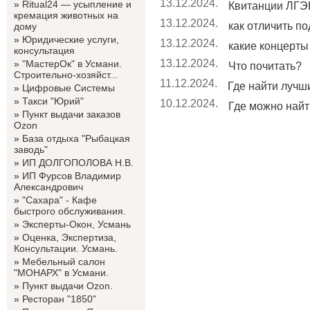
13.12.2024.
»
Ritual24 — усыпление и
Квитанции ЛГЭК
кремация животных на
13.12.2024.
как отличить по
дому
»
Юридические услуги,
13.12.2024.
какие концерты 
консультация
13.12.2024.
»
"МастерОк" в Усмани.
Что почитать?
Строительно-хозяйст...
11.12.2024.
Где найти лучши
»
Цифровые Системы
»
Такси "Юрий"
10.12.2024.
Где можно найт
»
Пункт выдачи заказов
Ozon
»
База отдыха "Рыбацкая
заводь"
»
ИП ДОЛГОПОЛОВА Н.В.
»
ИП Фурсов Владимир
Александрович
»
"Сахара" - Кафе
быстрого обслуживания.
»
Эксперты-Окон, Усмань
»
Оценка, Экспертиза,
Консультации. Усмань.
»
Мебельный салон
"МОНАРХ" в Усмани.
»
Пункт выдачи Ozon.
»
Ресторан "1850"