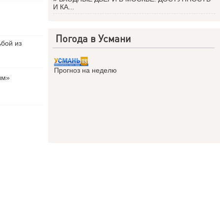
И КА...
Погода в Усмани
ьбой из
Прогноз на неделю
ым»