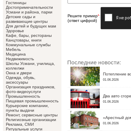
Гостиницы
Достопримечательности
Усмани и района, парки
Решите пример
*
:
Детские сады и
(ответ цифрой)
развивающие центры
Для детей и будущих мам
Здоровье
Кафе, бары, рестораны
Канцтовары, книги
Коммунальные службы
Мебель
Медицина
Недвижимость
Последние новости:
Школы Усмани, училища,
коллелжи
Окна и двери
Потепление во
Одежда, обувь,
01.06.2026
аксессуары
Организация праздников,
фото-видеоуслуги
Два авто сгор
Промышленность
Пищевая промышленность
01.06.2026
Курьерские компании,
пункты выдачи
Ремонт, сервисные центры
«Арестный дом
Религиозные организации
01.06.2026
Реклама, СМИ
Ритуальные услуги