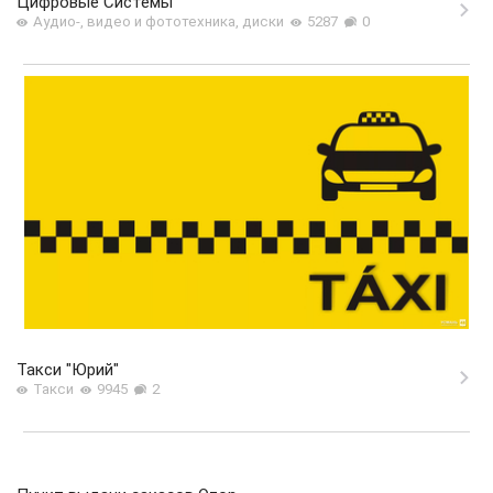
Цифровые Системы
Аудио-, видео и фототехника, диски
5287
0
Такси "Юрий"
Такси
9945
2