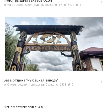
Пункт выдачи заказов Ozon
Wildberries, Ozon, пункты выдачи, ТК
5777
1
База отдыха "Рыбацкая заводь"
Спорт, отдых, туризм, рыбалка
6338
0
ИП ДОЛГОПОЛОВА Н.В.