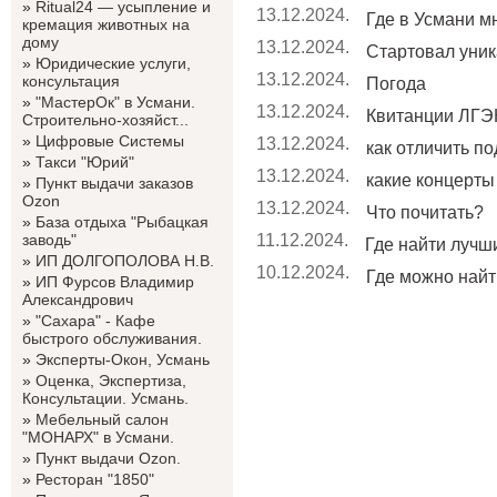
»
Ritual24 — усыпление и
13.12.2024.
Где в Усмани мн
кремация животных на
дому
13.12.2024.
Стартовал уник
»
Юридические услуги,
13.12.2024.
консультация
Погода
»
"МастерОк" в Усмани.
13.12.2024.
Квитанции ЛГЭК
Строительно-хозяйст...
»
Цифровые Системы
13.12.2024.
как отличить по
»
Такси "Юрий"
13.12.2024.
какие концерты 
»
Пункт выдачи заказов
Ozon
13.12.2024.
Что почитать?
»
База отдыха "Рыбацкая
заводь"
11.12.2024.
Где найти лучши
»
ИП ДОЛГОПОЛОВА Н.В.
10.12.2024.
Где можно найт
»
ИП Фурсов Владимир
Александрович
»
"Сахара" - Кафе
быстрого обслуживания.
»
Эксперты-Окон, Усмань
»
Оценка, Экспертиза,
Консультации. Усмань.
»
Мебельный салон
"МОНАРХ" в Усмани.
»
Пункт выдачи Ozon.
»
Ресторан "1850"