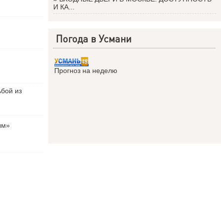
И КА...
Погода в Усмани
Прогноз на неделю
ьбой из
ым»