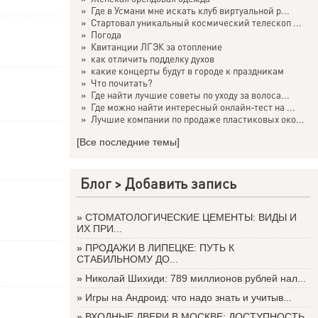
»
Где в Усмани мне искать клуб виртуальной р...
»
Стартовал уникальный космический телескоп ...
»
Погода
»
Квитанции ЛГЭК за отопление
»
как отличить подделку духов
»
какие концерты будут в городе к праздникам
»
Что почитать?
»
Где найти лучшие советы по уходу за волоса...
»
Где можно найти интересный онлайн-тест на ...
»
Лучшие компании по продаже пластиковых око...
[Все последние темы]
Блог >
Добавить запись
»
СТОМАТОЛОГИЧЕСКИЕ ЦЕМЕНТЫ: ВИДЫ И
ИХ ПРИ...
»
ПРОДАЖИ В ЛИПЕЦКЕ: ПУТЬ К
СТАБИЛЬНОМУ ДО...
»
Николай Шихиди: 789 миллионов рублей нал...
»
Игры на Андроид: что надо знать и учитыв...
»
ВХОДНЫЕ ДВЕРИ В МОСКВЕ: ДОСТУПНОСТЬ