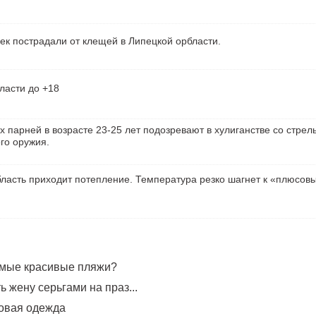
ек пострадали от клещей в Липецкой орбласти.
ласти до +18
х парней в возрасте 23-25 лет подозревают в хулиганстве со стрел
го оружия.
ласть приходит потепление. Температура резко шагнет к «плюсов
амые красивые пляжи?
 жену серьгами на праз...
овая одежда