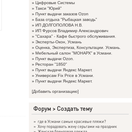
»
Цифровые Системы
»
Такси "Юрий"
»
Пункт выдачи заказов Ozon
»
База отдыха "Рыбацкая заводь"
»
ИП ДОЛГОПОЛОВА Н.В.
»
ИП Фурсов Владимир Александрович
»
"Сахара" - Кафе быстрого обслуживания.
»
Эксперты-Окон, Усмань
»
Оценка, Экспертиза, Консультации. Усмань.
»
Мебельный салон "МОНАРХ" в Усмани.
»
Пункт выдачи Ozon.
»
Ресторан "1850"
»
Пункт выдачи Яндекс Маркет.
»
Универсам Fix Price в Усмани.
»
Пункт выдачи Яндекс Маркет.
[Добавить организацию]
Форум
>
Создать тему
»
где в Усмани самые красивые пляжи?
»
Хочу порадовать жену серьгами на праздник
»
Женская брендовая одежда