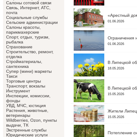
Салоны сотовой связи
Связь, Интернет, АТС,
почта
«Арестный дом
Социальные службы
01.06.2026
Сельские администрации
Салоны красоты,
парикмахерские
Спорт, отдых, туризм,
Ограничения н
рыбалка
01.06.2026
Страхование
Строительство, ремонт,
отделка
Cтройматериалы,
В Липецкой об
сантехника
18.05.2026
Супер (мини) маркеты
Такси
Торговые центры
Транспорт, вокзалы
В Липецкой об
Инструмент
15.05.2026
Инспекции, комиссии,
фонды
УВД, МЧС, юстиция
Растения, животные,
Жители Липецк
ветеринары
15.05.2026
Wildberries, Ozon, пункты
выдачи, ТК
Экстренные службы
Потепление сн
Юридические услуги