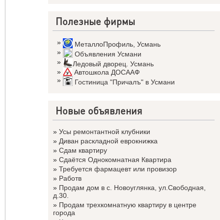
Полезные фирмы
»
МеталлоПрофиль
,
Усмань
»
Объявления Усмани
»
Ледовый дворец. Усмань
»
Автошкола ДОСААФ
»
Гостиница "Причалъ" в Усмани
Новые объявления
»
Усы ремонтантной клубники
»
Диван раскладной еврокнижка
»
Сдам квартиру
»
Сдаётся Однокомнатная Квартира
»
Требуется фармацевт или провизор
»
Работв
»
Продам дом в с. Новоуглянка, ул.Свободная,
д.30.
»
Продам трехкомнатную квартиру в центре
города