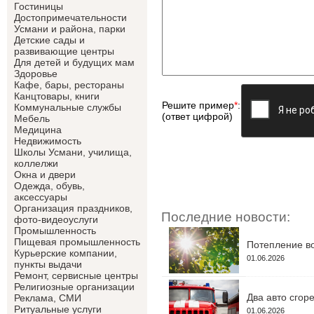
Гостиницы
Достопримечательности
Усмани и района, парки
Детские сады и
развивающие центры
Для детей и будущих мам
Здоровье
Кафе, бары, рестораны
Канцтовары, книги
Решите пример
*
:
Коммунальные службы
(ответ цифрой)
Мебель
Медицина
Недвижимость
Школы Усмани, училища,
коллелжи
Окна и двери
Одежда, обувь,
аксессуары
Организация праздников,
Последние новости:
фото-видеоуслуги
Промышленность
Пищевая промышленность
Потепление во
Курьерские компании,
01.06.2026
пункты выдачи
Ремонт, сервисные центры
Религиозные организации
Два авто сгор
Реклама, СМИ
Ритуальные услуги
01.06.2026