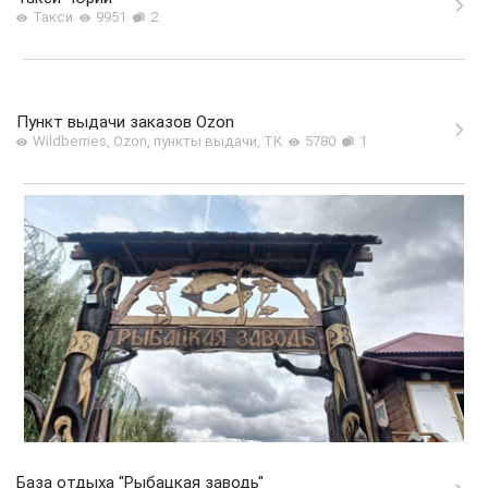
Такси
9951
2
Пункт выдачи заказов Ozon
Wildberries, Ozon, пункты выдачи, ТК
5780
1
База отдыха "Рыбацкая заводь"