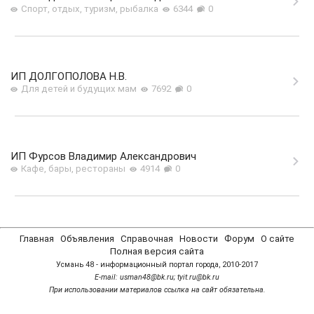
Спорт, отдых, туризм, рыбалка
6344
0
ИП ДОЛГОПОЛОВА Н.В.
Для детей и будущих мам
7692
0
ИП Фурсов Владимир Александрович
Кафе, бары, рестораны
4914
0
Главная
Объявления
Справочная
Новости
Форум
О сайте
Полная версия сайта
Усмань 48 - информационный портал города, 2010-2017
Е-mail: usman48@bk.ru; tyit.ru@bk.ru
При использовании материалов ссылка на сайт обязательна.