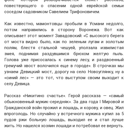
повествующего о спасении одной еврейской семьи
соседом садовником Савелием Трифоновичем.
Как известно, мамонтовцы пробыли в Усмани недолго,
потом направились в сторону Воронежа. Вот как
описывает этот момент Завадовский: «С высокого берега
от моста видно было, как по зеленым лугам и золотым
полям, блестя стальной чешуей, уползала извилистая
змея, поднимая раздувшимся брюхом желтую пыль.
Голова уже присосалась к синему лесу, и раздвоенный
гремучий хвост волочился еще в городе». В строчках мы
узнаем Девицкий мост, дорогу на село Новоуглянку, ну а
«синий лес» — это тот, что выступом своим выходит к
селу Девица.
Рассказ «Никитино счастье». Герой рассказа — «самый
обыкновенный мужик-середняк». За два года I Мировой и
Гражданской войн прожил и лошадь, и корову, и овец. Жил
впроголодь. Но случайно у встречного мужика купил за 5
пудов ржи больную лошадь, выходил ее и стал лучше
жить. Но нашелся хозяин лошади и потребовал ее вернуть.