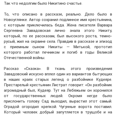
Так что недолгим было Никитино счастье.
То, что описано в рассказе, реально. Дело было в
Новоуглянке. Автор сохранил подлинное имя крестьянина,
с которым приключилась беда. Жена писателя Варвара
Сергеевна Завадовская лично знала этого Никиту,
который, по ее рассказам, был высокого роста, темно-
русый, жил на окраине села. Правдив в рассказе и эпизод
с приемным сыном Никиты — Митькой, прототип
которого работал печником и погиб в годы Великой
Отечественной войны.
Рассказ «Сказка». В ткань этого произведения
Завадовский искусно вплел один из вариантов бытующих
в наших краях старых легенд о разбойнике Кудеяре.
Престарелый крестьянин Листрат говорит: «Он разбойник
агромадный был, Кудеяр. Тут на Лебяжьем он хоронился
от государственных людей. Окромя негде было
прислонить голову. Сад выходил, вырастил этот самый.
Оградой огородил крепкой. Чугунные ворота поставил.
Который человек добрый запутляется в трущобе и на