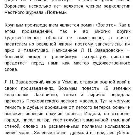
Воронежа, несколько лет является членом редколлегии
местного журнала «Подъем».
Крупным произведением является роман «Золото». Как в
этом произведении, так и во многих других
художественные образы не вымышлены, а взяты
писателем из реальной жизни, поэтому запечатлены им
ярко и талантливо. Написанное Л. Н. Завадовским —
большой вклад в российскую литературу, писатель
предстает перед нами как мастер художественного
слова.
Л. Н. Завадовский, живя в Усмани, отражал родной край в
своих произведениях. Возьмем повесть «В зеленых
кварталах». Лаконично, тонко и лирично передана
прелесть Песковатского лесного массива. Тут и могучие
тенистые дубы, и дрожащие от легкого ветерка осины, и
высокие зеленые пахучие сосны... Издали, со стороны
города, писал автор, «лес голубел заманчивой туманной
стеной, словно за раскаленными полянами колыхалось
синее море... Зеленые сосны дремали в тени, лес убегал