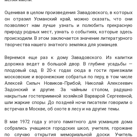
Оценивая в целом произведения Завадовского, в которых
он отразил Усманский край, можно сказать, что они
позволяют нам лучше узнать и полюбить прекрасную
природу родных мест, узнать о событиях, которые здесь
происходили. В этом заключается значение литературного
творчества нашего знатного земляка для усманцев.
Вернемся еще раз к дому Завадовского. Из калитки
дорожка ведет в большой двор. В глубине усадьбы —
плодовый сад. В 20-х годах сюда в гости приезжали
московские и воронежские собратья по перу, в том числе
Алексей Силыч Новиков-Прибой, Николай Алексеевич
Задонский и другие. За чайным столом, радушно
накрытым гостеприимной хозяйкой Варварой Сергеевной,
шли жаркие споры. До поздней ночи писатели говорили о
встречах в Москве, об охоте в лесу и на другие темы.
В мае 1972 года у этого памятного для усманцев дома
собрались учащиеся городских школ, учителя, горожане
по случаю открытия мемориальной доски. Учитель