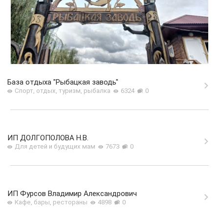
База отдыха "Рыбацкая заводь"
Спорт, отдых, туризм, рыбалка
6324
0
ИП ДОЛГОПОЛОВА Н.В.
Для детей и будущих мам
7673
0
ИП Фурсов Владимир Александрович
Кафе, бары, рестораны
4898
0