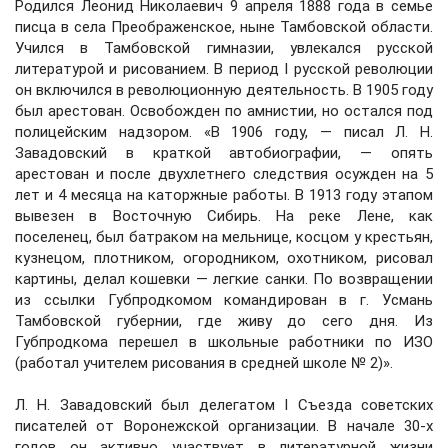
Родился Леонид Николаевич 9 апреля 1888 года в семье
писца в села Преображенское, ныне Тамбовской области.
Учился в Тамбовской гимназии, увлекался русской
литературой и рисованием. В период I русской революции
он включился в революционную деятельность. В 1905 году
был арестован. Освобожден по амнистии, но остался под
полицейским надзором. «В 1906 году, — писал Л. Н.
Завадовский в краткой автобиографии, — опять
арестован и после двухлетнего следствия осужден на 5
лет и 4 месяца на каторжные работы. В 1913 году этапом
вывезен в Восточную Сибирь. На реке Лене, как
поселенец, был батраком на мельнице, косцом у крестьян,
кузнецом, плотником, огородником, охотником, рисовал
картины, делал кошевки — легкие санки. По возвращении
из ссылки Губпродкомом командирован в г. Усмань
Тамбовской губернии, где живу до сего дня. Из
Губпродкома перешел в школьные работники по ИЗО
(работал учителем рисования в средней школе № 2)».
Л. Н. Завадовский был делегатом I Съезда советских
писателей от Воронежской организации. В начале 30-х
годов он активно участвует в литературной жизни