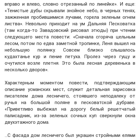
вправо и влево, словно отрезанный по линейке». И еще:
«Тенистые дубы скрывали знойное небо, в черных тенях,
зажженная пробившимися лучами, горела зеленым огнем
листва». Невольно приходит на ум Дальняя Песковатка
(там когда-то Завадовский рисовал этюды) при чтении
следующего места повести: «Сначала сгоряча цельным
лесом, потом по едва заметной тропинке, Леня вышел на
небольшую полянку. Совсем близко слышалось
кудахтанье кур и пение петуха. Пролез через гущу и
очутился возле плетня. Это была лесная деревенька в
несколько дворов».
Характерным моментом повести, подтверждающим
описание усманских мест, служит детальная зарисовка
писателем дома лесничего, стоявшего неподалеку от
ручья на большой поляне в песковатской дубраве.
«Приветливо выбежал на дорогу белый решетчатый
палисадник, из-за зеленых сочных куп сверкнули окна
двухэтажного дома.
...С фасада дом лесничего был украшен стройными елями