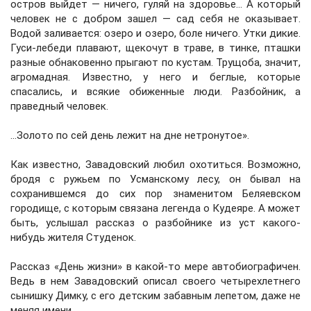
остров выйдет — ничего, гуляй на здоровье... А который
человек не с добром зашел — сад себя не оказывает.
Водой заливается: озеро и озеро, боле ничего. Утки дикие.
Гуси-лебеди плавают, щекочут в траве, в тинке, пташки
разные обнаковенно прыгают по кустам. Трущоба, значит,
агромадная. Известно, у него и беглые, которые
спасались, и всякие обиженные люди. Разбойник, а
праведный человек.
...Золото по сей день лежит на дне нетронутое».
Как известно, Завадовский любил охотиться. Возможно,
бродя с ружьем по Усманскому лесу, он бывал на
сохранившемся до сих пор знаменитом Беляевском
городище, с которым связана легенда о Кудеяре. А может
быть, услышал рассказ о разбойнике из уст какого-
нибудь жителя Студенок.
Рассказ «День жизни» в какой-то мере автобиографичен.
Ведь в нем Завадовский описал своего четырехлетнего
сынишку Димку, с его детским забавным лепетом, даже не
меняя имени.