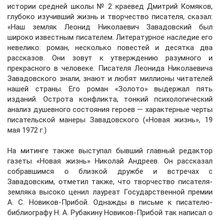
истории средней школы № 2 краевед Дмитрий Комяков,
глубоко изучивший жизнь и творчество писателя, сказал:
«Наш земляк Леонид Николаевич Завадовский был
широко известным писателем. Литературное наследие его
невелико: роман, несколько повестей и десятка два
рассказов. Они зовут к утверждению разумного и
прекрасного в человеке. Писателя Леонида Николаевича
Завадовского знали, знают и любят миллионы читателей
нашей страны. Его роман «Золото» выдержал пять
изданий. Острота конфликта, тонкий психологический
анализ душевного состояния героев — характерные черты
писательской манеры Завадовского («Новая жизнь», 19
мая 1972 г.)
На митинге также выступал бывший главный редактор
газеты «Новая жизнь» Николай Андреев. Он рассказал
собравшимся о близкой дружбе и встречах с
Завадовским, отметил также, что творчество писателя-
земляка высоко ценил лауреат Государственной премии
А. С. Новиков-Прибой. Однажды в письме к писателю-
библиографу Н. А. Рубакину Новиков-Прибой так написал о