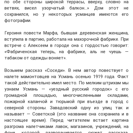
по обе стороны широкой террасы, вверху, словно на
ветвях, висел узорчатый балкон...» Дом этот не
сохранился, но у некоторых усманцев имеются его
фотографии.
Героиня повести Марфа, бывшая деревенская женщина,
вступила в партию, работала на махорочной фабрике. При
встрече с Алексеем в городе она с гордостью говорит:
«Фабриченская теперь, на фабрике, аль не чуешь —
табаком от одежды воняет».
Возьмем рассказ «Соседи». В нем автор повествует о
налете мамонтовцев на Усмань осенью 1919 года. Факт
такой действительно имел место. По мелким штрихам мы
узнаем Усмань — «уездный русский городок» с его
громадной площадью, многочисленными складами,
пожарной каланчой и тюрьмой при въезде в город с
северной стороны. Завадовский одну из улиц так и
называет — Советской (это название она сохранила и в
настоящее время). Перед читателем встает картина
разгрома налетчиками лавок, магазинов, учреждений, на
фоне которой разворачивается сюжет рассказа,