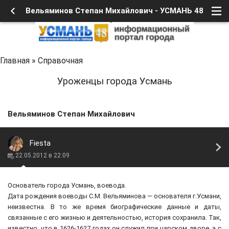
Вельяминов Степан Михайлович - УСМАНЬ 48
Главная
»
Справочная
Уроженцы города Усмань
Вельяминов Степан Михайлович
Fiesta
22.05.2012 в 22:09
Основатель города Усмань, воевода.
Дата рождения воеводы С.М. Вельяминова — основателя г.Усмани,
неизвестна. В то же время биографические данные и даты,
связанные с его жизнью и деятельностью, история сохранила. Так,
известно, что в 1626-1627 годах он служил при царском дворе, а с