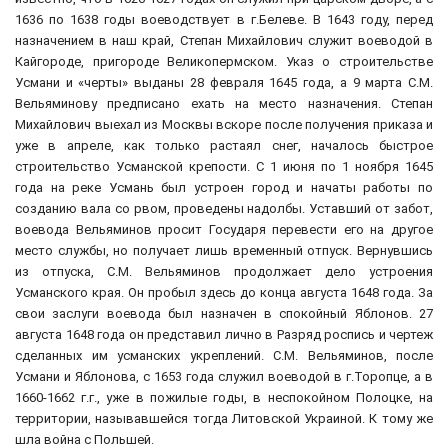
1636 по 1638 годы воеводствует в г.Белеве. В 1643 году, перед
назначением в наш край, Степан Михайлович служит воеводой в
Кайгороде, пригороде Великопермском. Указ о строительстве
Усмани и «черты» выданы 28 февраля 1645 года, а 9 марта С.М.
Вельяминову предписано ехать на место назначения. Степан
Михайлович выехал из Москвы вскоре после получения приказа и
уже в апреле, как только растаял снег, началось быстрое
строительство Усманской крепости. С 1 июня по 1 ноября 1645
года на реке Усмань был устроен город и начаты работы по
созданию вала со рвом, проведены надолбы. Уставший от забот,
воевода Вельяминов просит Государя перевести его на другое
место службы, но получает лишь временный отпуск. Вернувшись
из отпуска, С.М. Вельяминов продолжает дело устроения
Усманского края. Он пробыл здесь до конца августа 1648 года. За
свои заслуги воевода был назначен в спокойный Яблонов. 27
августа 1648 года он представил лично в Разряд роспись и чертеж
сделанных им усманских укреплений. С.М. Вельяминов, после
Усмани и Яблонова, с 1653 года служил воеводой в г.Торопце, а в
1660-1662 г.г., уже в пожилые годы, в неспокойном Полоцке, на
территории, называвшейся тогда Литовской Украиной. К тому же
шла война с Польшей.