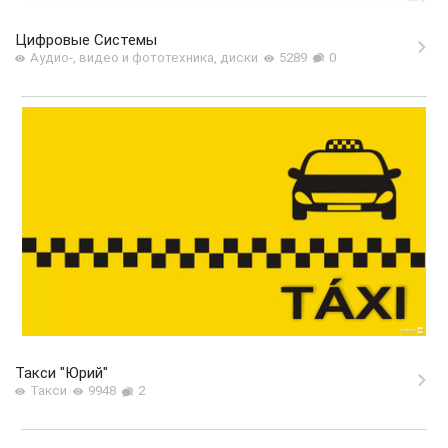
Цифровые Системы
Аудио-, видео и фототехника, диски
5289
0
Такси "Юрий"
Такси
9948
2