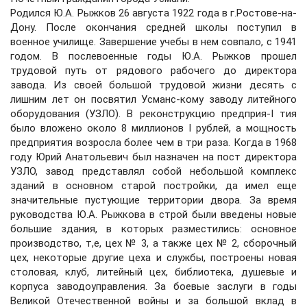
Родился Ю.А. Рыжков 26 августа 1922 года в г.Ростове-на-
Дону. После окончания средней школы поступил в
военное училище. Завершение учебы в нем совпало, с 1941
годом. В послевоенные годы Ю.А. Рыжков прошел
трудовой путь от рядового рабочего до директора
завода. Из своей большой трудовой жизни десять с
лишним лет он посвятил Усманс-кому заводу литейного
оборудования (УЗЛО). В реконструкцию предприя-I тия
было вложено около 8 миллионов I рублей, а мощность
предприятия возросла более чем в три раза. Когда в 1968
году Юрий Анатольевич был назначен на пост директора
УЗЛО, завод представлял собой небольшой комплекс
зданий в основном старой постройки, да имел еще
значительные пустующие территории двора. За время
руководства Ю.А. Рыжкова в строй были введены новые
большие здания, в которых разместились: основное
производство, т,е, цех № 3, а также цех № 2, сборочный
цех, некоторые другие цеха и службы, построены новая
столовая, клуб, литейный цех, библиотека, душевые и
корпуса заводоуправления. За боевые заслуги в годы
Великой Отечественной войны и за большой вклад в