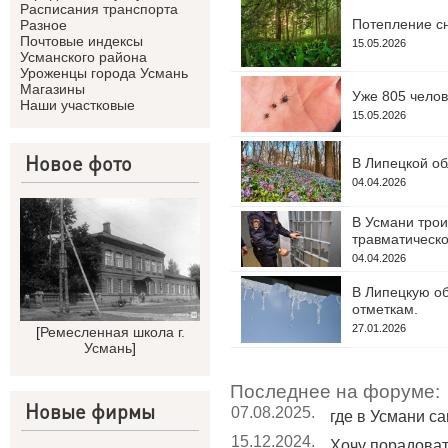
Расписания транспорта
Потепление сн
Разное
Почтовые индексы
15.05.2026
Усманского района
Уроженцы города Усмань
Магазины
Уже 805 челов
Наши участковые
15.05.2026
Новое фото
В Липецкой об
04.04.2026
В Усмани трои
травматическо
04.04.2026
В Липецкую об
отметкам.
27.01.2026
[
Ремесленная школа г.
Усмань
]
Последнее на форуме:
Новые фирмы
07.08.2025.
где в Усмани с
15.12.2024.
Хочу порадовать