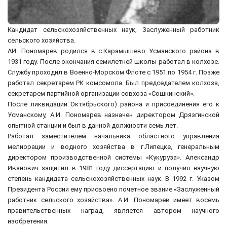
Кандидат сельскохозяйственных наук, Заслуженный работник
сельского хозяйства.
АИ. Пономарев родился в с.Карамышево Усманского района в
1931 году. После окончания семилетней школы работал в колхозе.
Службу проходил в Военно-Морском Флоте с 1951 по 1954 г. Позже
работал секретарем РК комсомола. Был председателем колхоза,
секретарем партийной организации совхоза «Сошкинский».
После ликвидации Октябрьского) района и присоединения его к
Усманскому, А.И. Пономарев назначен директором Дрязгинской
опытной станции и был в данной должности семь лет.
Работал заместителем начальника областного управления
мелиорации и водного хозяйства в г.Липецке, генеральным
директором производственной системы «Кукуруза». Александр
Иванович защитил в 1981 году диссертацию и получил научную
степень кандидата сельскохозяйственных наук. В 1992 г. Указом
Президента России ему присвоено почетное звание «Заслуженный
работник сельского хозяйства». А.И. Пономарев имеет восемь
правительственных наград, является автором научного
изобретения.