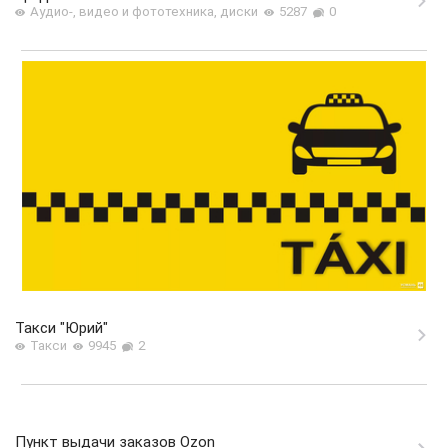
Аудио-, видео и фототехника, диски
5287
0
Такси "Юрий"
Такси
9945
2
Пункт выдачи заказов Ozon