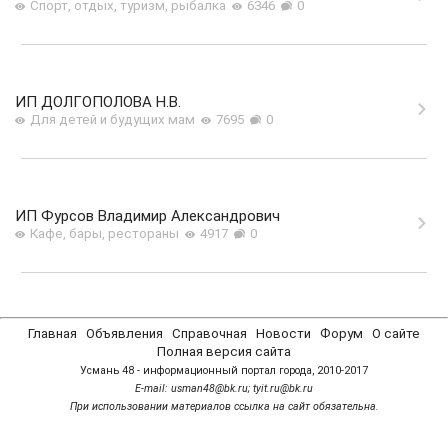
Спорт, отдых, туризм, рыбалка
6346
0
ИП ДОЛГОПОЛОВА Н.В.
Для детей и будущих мам
7695
0
ИП Фурсов Владимир Александрович
Кафе, бары, рестораны
4917
0
Главная
Объявления
Справочная
Новости
Форум
О сайте
Полная версия сайта
Усмань 48 - информационный портал города, 2010-2017
Е-mail: usman48@bk.ru; tyit.ru@bk.ru
При использовании материалов ссылка на сайт обязательна.