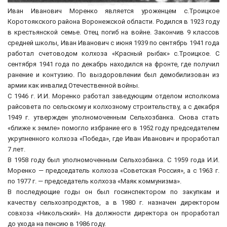
Иван Иванович Моренко является уроженцем с.Троицкое
Коротоякского района Воронежской области. Родился в 1923 году
в крестьянской семье. Отец погиб на войне. Закончив 9 классов
средней школы, Иван Иванович с июня 1939 по сентябрь 1941 года
работал счетоводом колхоза «Красный рыбак» с.Троицкое. С
сентября 1941 года по декабрь находился на фронте, где получил
ранение и контузию. По выздоровлении был демобилизован из
армии как инвалид Отечественной войны.
С 1946 г. И.И. Моренко работал заведующим отделом исполкома
райсовета по сельскому и колхозному строительству, а с декабря
1949 г. утвержден уполномоченным Сельхозбанка. Снова стать
«ближе к земле» помогло избрание его в 1952 году председателем
укрупненного колхоза «Победа», где Иван Иванович и проработал
7 лет.
В 1958 году был уполномоченным Сельхозбанка. С 1959 года И.И.
Моренко — председатель колхоза «Советская Россия», а с 1963 г.
по 1977 г. — председатель колхоза «Маяк коммунизма».
В последующие годы он был госинспектором по закупкам и
качеству сельхозпродуктов, а в 1980 г. назначен директором
совхоза «Никольский». На должности директора он проработал
до ухода на пенсию в 1986 году.