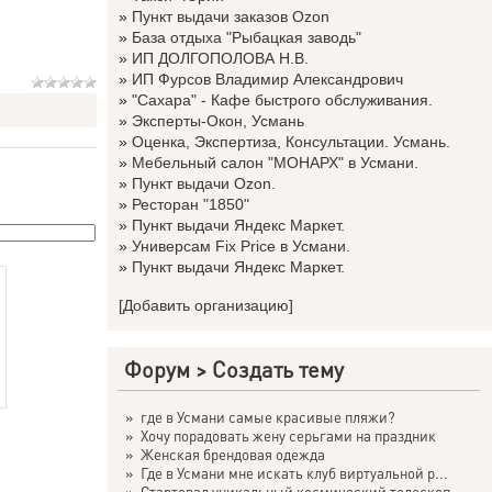
»
Пункт выдачи заказов Ozon
»
База отдыха "Рыбацкая заводь"
»
ИП ДОЛГОПОЛОВА Н.В.
»
ИП Фурсов Владимир Александрович
»
"Сахара" - Кафе быстрого обслуживания.
»
Эксперты-Окон, Усмань
»
Оценка, Экспертиза, Консультации. Усмань.
»
Мебельный салон "МОНАРХ" в Усмани.
»
Пункт выдачи Ozon.
»
Ресторан "1850"
»
Пункт выдачи Яндекс Маркет.
»
Универсам Fix Price в Усмани.
»
Пункт выдачи Яндекс Маркет.
[Добавить организацию]
Форум
>
Создать тему
»
где в Усмани самые красивые пляжи?
»
Хочу порадовать жену серьгами на праздник
»
Женская брендовая одежда
»
Где в Усмани мне искать клуб виртуальной р...
»
Стартовал уникальный космический телескоп ...