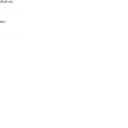
ьбой из
ым»