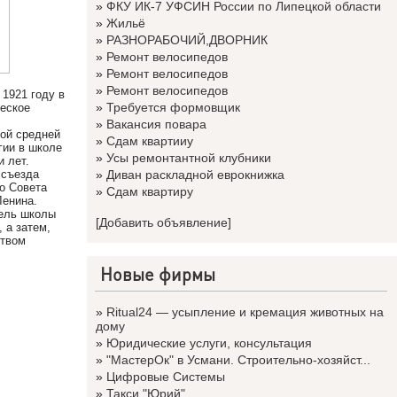
»
ФКУ ИК-7 УФСИН России по Липецкой области
»
Жильё
»
РАЗНОРАБОЧИЙ,ДВОРНИК
»
Ремонт велосипедов
»
Ремонт велосипедов
»
Ремонт велосипедов
1921 году в
»
Требуется формовщик
ческое
»
Вакансия повара
кой средней
»
Сдам квартииу
гии в школе
»
Усы ремонтантной клубники
и лет.
 съезда
»
Диван раскладной еврокнижка
о Совета
»
Сдам квартиру
Ленина.
тель школы
[Добавить объявление]
 а затем,
ством
Новые фирмы
»
Ritual24 — усыпление и кремация животных на
дому
»
Юридические услуги, консультация
»
"МастерОк" в Усмани. Строительно-хозяйст...
»
Цифровые Системы
»
Такси "Юрий"