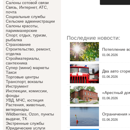
Салоны сотовой связи
Связь, Интернет, АТС,
почта
Социальные службы
Сельские администрации
Салоны красоты,
парикмахерские
Спорт, отдых, туризм,
Последние новости:
рыбалка
Страхование
Строительство, ремонт,
Потепление во
отделка
01.06.2026
Cтройматериалы,
сантехника
Супер (мини) маркеты
Два авто сгор
Такси
Торговые центры
01.06.2026
Транспорт, вокзалы
Инструмент
Инспекции, комиссии,
«Арестный дом
фонды
01.06.2026
УВД, МЧС, юстиция
Растения, животные,
ветеринары
Ограничения н
Wildberries, Ozon, пункты
выдачи, ТК
01.06.2026
Экстренные службы
Юридические услуги