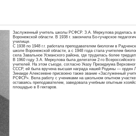
Заслуженный учитель школы РСФСР. З.А. Меркулова родилась в 
Воронежской области. В 1938 г. закончила Бо-гучарское педагоги
училище.
С 1938 по 1948 г.г. работала преподавателем биологии в Радченс
школе Воронежской области, а с 1948 года стала учителем биоло
села Завальное Усманского района, где трудилась более тридцат
В 1960 году З.А. Меркулова была делегатом 2-го Всероссийского
учителей. На этом съезде, согласно Указу Президиума Верховног
СССР, ей была вручена высшая награда нашей Родины — орден 
Зинаиде Алексеевне присвоено также звание «Заслуженный учи
РСФСР». Вела работу с учениками на школьном опытном участке,
оставаясь преподавателем, заведовала учебным опытным хозяй
площадью в 8 гектаров.