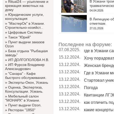
В Усмани трои
»
Ritual24 — усыпление и
кремация животных на
травматическо
дому
04.04.2026
»
Юридические услуги,
консультация
В Липецкую об
»
"МастерОк" в Усмани.
отметкам.
Строительно-хозяйст...
27.01.2026
»
Цифровые Системы
»
Такси "Юрий"
»
Пункт выдачи заказов
Последнее на форуме:
Ozon
07.08.2025.
где в Усмани с
»
База отдыха "Рыбацкая
заводь"
15.12.2024.
Хочу порадовать
»
ИП ДОЛГОПОЛОВА Н.В.
13.12.2024.
»
ИП Фурсов Владимир
Женская бренд
Александрович
13.12.2024.
Где в Усмани мн
»
"Сахара" - Кафе
быстрого обслуживания.
13.12.2024.
Стартовал уник
»
Эксперты-Окон, Усмань
13.12.2024.
»
Оценка, Экспертиза,
Погода
Консультации. Усмань.
13.12.2024.
Квитанции ЛГЭК
»
Мебельный салон
"МОНАРХ" в Усмани.
13.12.2024.
как отличить по
»
Пункт выдачи Ozon.
13.12.2024.
какие концерты 
»
Ресторан "1850"