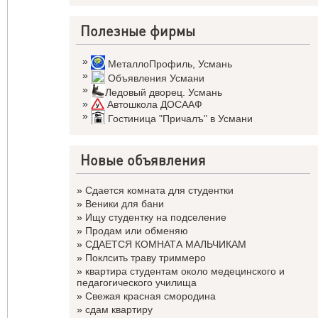
Полезные фирмы
»
МеталлоПрофиль
,
Усмань
»
Объявления Усмани
»
Ледовый дворец. Усмань
»
Автошкола ДОСААФ
»
Гостиница "Причалъ" в Усмани
Новые объявления
»
Сдается комната для студентки
»
Веники для бани
»
Ищу студентку на подселение
»
Продам или обменяю
»
СДАЕТСЯ КОМНАТА МАЛЬЧИКАМ
»
Поклсить траву триммеро
»
квартира студентам около медецинского и
педагогического училища
»
Свежая красная смородина
»
сдам квартиру