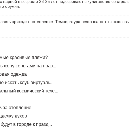
х парней в возрасте 23-25 лет подозревают в хулиганстве со стрел
го оружия.
ласть приходит потепление. Температура резко шагнет к «плюсов
амые красивые пляжи?
 жену серьгами на праз...
овая одежда
е искать клуб виртуаль...
альный космический теле...
 за отопление
дделку духов
будут в городе к празд...