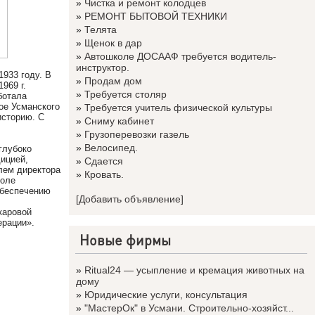
»
Чистка и ремонт колодцев
»
РЕМОНТ БЫТОВОЙ ТЕХНИКИ
»
Телята
»
Щенок в дар
»
Автошколе ДОСААФ требуется водитель-
инструктор.
933 году. В
»
Продам дом
969 г.
»
Требуется столяр
ботала
ое Усманского
»
Требуется учитель физической культуры
историю. С
»
Сниму кабинет
»
Грузоперевозки газель
»
Велосипед.
глубоко
ицией,
»
Сдается
лем директора
»
Кровать.
коле
обеспечению
[Добавить объявление]
каровой
ерации».
Новые фирмы
»
Ritual24 — усыпление и кремация животных на
дому
»
Юридические услуги, консультация
»
"МастерОк" в Усмани. Строительно-хозяйст...