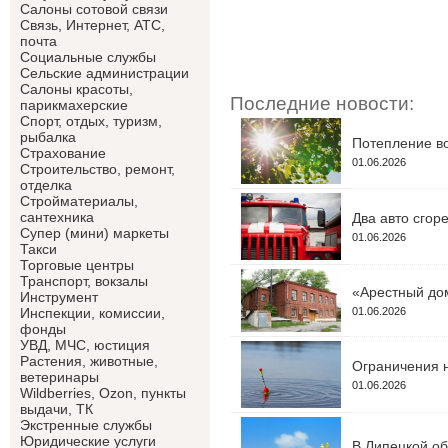
Салоны сотовой связи
Связь, Интернет, АТС,
почта
Социальные службы
Сельские администрации
Салоны красоты,
Последние новости:
парикмахерские
Спорт, отдых, туризм,
рыбалка
Потепление во
Страхование
01.06.2026
Строительство, ремонт,
отделка
Cтройматериалы,
сантехника
Два авто сгор
Супер (мини) маркеты
01.06.2026
Такси
Торговые центры
Транспорт, вокзалы
«Арестный дом
Инструмент
01.06.2026
Инспекции, комиссии,
фонды
УВД, МЧС, юстиция
Растения, животные,
Ограничения н
ветеринары
01.06.2026
Wildberries, Ozon, пункты
выдачи, ТК
Экстренные службы
Юридические услуги
В Липецкой об