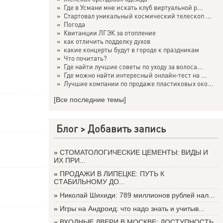
»
Где в Усмани мне искать клуб виртуальной р...
»
Стартовал уникальный космический телескоп ...
»
Погода
»
Квитанции ЛГЭК за отопление
»
как отличить подделку духов
»
какие концерты будут в городе к праздникам
»
Что почитать?
»
Где найти лучшие советы по уходу за волоса...
»
Где можно найти интересный онлайн-тест на ...
»
Лучшие компании по продаже пластиковых око...
[Все последние темы]
Блог >
Добавить запись
»
СТОМАТОЛОГИЧЕСКИЕ ЦЕМЕНТЫ: ВИДЫ И
ИХ ПРИ...
»
ПРОДАЖИ В ЛИПЕЦКЕ: ПУТЬ К
СТАБИЛЬНОМУ ДО...
»
Николай Шихиди: 789 миллионов рублей нал...
»
Игры на Андроид: что надо знать и учитыв...
»
ВХОДНЫЕ ДВЕРИ В МОСКВЕ: ДОСТУПНОСТЬ