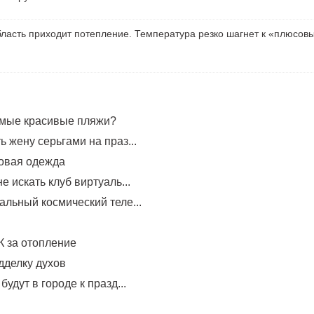
ласть приходит потепление. Температура резко шагнет к «плюсов
амые красивые пляжи?
 жену серьгами на праз...
овая одежда
е искать клуб виртуаль...
альный космический теле...
 за отопление
дделку духов
будут в городе к празд...