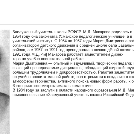
Заслуженный учитель школы РСФСР. М.Д. Макарова родилась в 1
1954 году она закончила Усманское педагогическое училище, а в 1
учительский институт. С 1954 по 1957 годы Мария Дмитриевна ра
организатором детского движения в средней школе села Завальн
района, а с 1957 по 1991 год преподавала в назван-дРной школе 
1991 года М.Д. <м| Макарова работает заместителем дирек-
тора по учебно-воспитательной работе.
Мария Дмитриевна — опытный и вдумчивый, творческий педагог, 
знающий преподаваемые дисциплины, обладающий широкой эруд
большим трудолюбием и добросовестностью. Работая заместите
по учебно-воспитательной работе, она стремится к созданию в ш
атмосферы творчества, активного поиска новых форм работы, к 
благоприятного микроклимата в коллективе.
В 1984 году за заслуги в области народного образования М.Д. Ма
присвоено звание «Заслуженный учитель школы Российской Фед