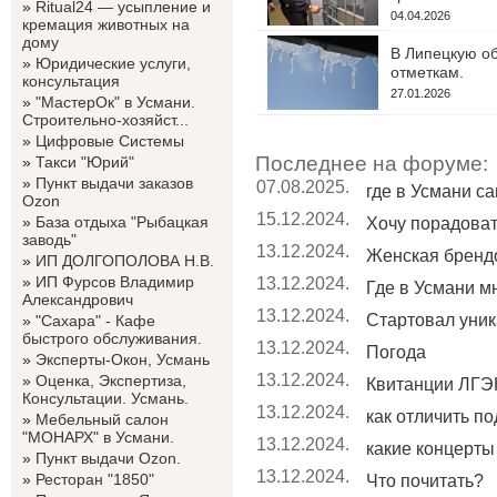
»
Ritual24 — усыпление и
04.04.2026
кремация животных на
дому
В Липецкую об
»
Юридические услуги,
отметкам.
консультация
27.01.2026
»
"МастерОк" в Усмани.
Строительно-хозяйст...
»
Цифровые Системы
Последнее на форуме:
»
Такси "Юрий"
»
Пункт выдачи заказов
07.08.2025.
где в Усмани с
Ozon
15.12.2024.
»
База отдыха "Рыбацкая
Хочу порадовать
заводь"
13.12.2024.
Женская бренд
»
ИП ДОЛГОПОЛОВА Н.В.
»
ИП Фурсов Владимир
13.12.2024.
Где в Усмани мн
Александрович
13.12.2024.
Стартовал уник
»
"Сахара" - Кафе
быстрого обслуживания.
13.12.2024.
Погода
»
Эксперты-Окон, Усмань
13.12.2024.
»
Оценка, Экспертиза,
Квитанции ЛГЭК
Консультации. Усмань.
13.12.2024.
как отличить по
»
Мебельный салон
"МОНАРХ" в Усмани.
13.12.2024.
какие концерты 
»
Пункт выдачи Ozon.
13.12.2024.
»
Ресторан "1850"
Что почитать?