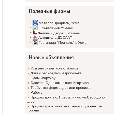
Полезные фирмы
»
МеталлоПрофиль
,
Усмань
»
Объявления Усмани
»
Ледовый дворец. Усмань
»
Автошкола ДОСААФ
»
Гостиница "Причалъ" в Усмани
Новые объявления
»
Усы ремонтантной клубники
»
Диван раскладной еврокнижка
»
Сдам квартиру
»
Сдаётся Однокомнатная Квартира
»
Требуется фармацевт или провизор
»
Работв
»
Продам дом в с. Новоуглянка, ул.Свободная,
д.30.
»
Продам трехкомнатную квартиру в центре
города