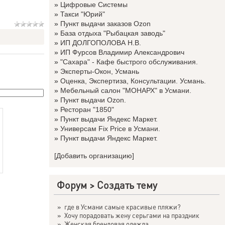
»
Цифровые Системы
»
Такси "Юрий"
»
Пункт выдачи заказов Ozon
»
База отдыха "Рыбацкая заводь"
»
ИП ДОЛГОПОЛОВА Н.В.
»
ИП Фурсов Владимир Александрович
»
"Сахара" - Кафе быстрого обслуживания.
»
Эксперты-Окон, Усмань
»
Оценка, Экспертиза, Консультации. Усмань.
»
Мебельный салон "МОНАРХ" в Усмани.
»
Пункт выдачи Ozon.
»
Ресторан "1850"
»
Пункт выдачи Яндекс Маркет.
»
Универсам Fix Price в Усмани.
»
Пункт выдачи Яндекс Маркет.
[Добавить организацию]
Форум
>
Создать тему
»
где в Усмани самые красивые пляжи?
»
Хочу порадовать жену серьгами на праздник
»
Женская брендовая одежда