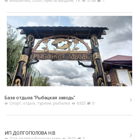
Wildberries, Ozon, пункты выдачи, ТК
5758
1
База отдыха "Рыбацкая заводь"
Спорт, отдых, туризм, рыбалка
6325
0
ИП ДОЛГОПОЛОВА Н.В.
Для детей и будущих мам
7675
0