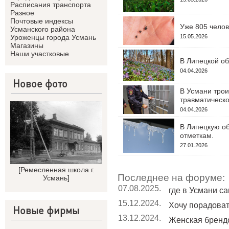
Расписания транспорта
Разное
Почтовые индексы
Уже 805 челов
Усманского района
15.05.2026
Уроженцы города Усмань
Магазины
Наши участковые
В Липецкой об
04.04.2026
Новое фото
В Усмани трои
травматическо
04.04.2026
В Липецкую об
отметкам.
27.01.2026
[
Ремесленная школа г.
Последнее на форуме:
Усмань
]
07.08.2025.
где в Усмани с
15.12.2024.
Хочу порадовать
Новые фирмы
13.12.2024.
Женская бренд