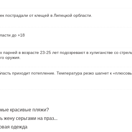
ек пострадали от клещей в Липецкой орбласти.
ласти до +18
х парней в возрасте 23-25 лет подозревают в хулиганстве со стрел
го оружия.
ласть приходит потепление. Температура резко шагнет к «плюсов
амые красивые пляжи?
 жену серьгами на праз...
овая одежда