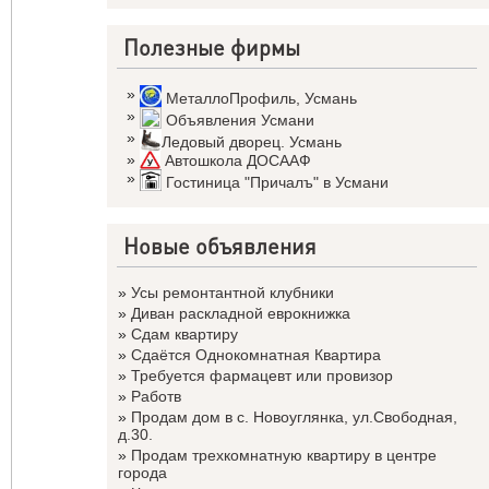
Полезные фирмы
»
МеталлоПрофиль
,
Усмань
»
Объявления Усмани
»
Ледовый дворец. Усмань
»
Автошкола ДОСААФ
»
Гостиница "Причалъ" в Усмани
Новые объявления
»
Усы ремонтантной клубники
»
Диван раскладной еврокнижка
»
Сдам квартиру
»
Сдаётся Однокомнатная Квартира
»
Требуется фармацевт или провизор
»
Работв
»
Продам дом в с. Новоуглянка, ул.Свободная,
д.30.
»
Продам трехкомнатную квартиру в центре
города