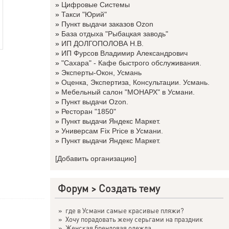
»
Цифровые Системы
»
Такси "Юрий"
»
Пункт выдачи заказов Ozon
»
База отдыха "Рыбацкая заводь"
»
ИП ДОЛГОПОЛОВА Н.В.
»
ИП Фурсов Владимир Александрович
»
"Сахара" - Кафе быстрого обслуживания.
»
Эксперты-Окон, Усмань
»
Оценка, Экспертиза, Консультации. Усмань.
»
Мебельный салон "МОНАРХ" в Усмани.
»
Пункт выдачи Ozon.
»
Ресторан "1850"
»
Пункт выдачи Яндекс Маркет.
»
Универсам Fix Price в Усмани.
»
Пункт выдачи Яндекс Маркет.
[Добавить организацию]
Форум
>
Создать тему
»
где в Усмани самые красивые пляжи?
»
Хочу порадовать жену серьгами на праздник
»
Женская брендовая одежда