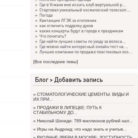
»
Где в Усмани мне искать клуб виртуальной р...
»
Стартовал уникальный космический телескоп ...
»
Погода
»
Квитанции ЛГЭК за отопление
»
как отличить подделку духов
»
какие концерты будут в городе к праздникам
»
Что почитать?
»
Где найти лучшие советы по уходу за волоса...
»
Где можно найти интересный онлайн-тест на ...
»
Лучшие компании по продаже пластиковых око...
[Все последние темы]
Блог >
Добавить запись
»
СТОМАТОЛОГИЧЕСКИЕ ЦЕМЕНТЫ: ВИДЫ И
ИХ ПРИ...
»
ПРОДАЖИ В ЛИПЕЦКЕ: ПУТЬ К
СТАБИЛЬНОМУ ДО...
»
Николай Шихиди: 789 миллионов рублей нал...
»
Игры на Андроид: что надо знать и учитыв...
»
ВХОДНЫЕ ДВЕРИ В МОСКВЕ: ДОСТУПНОСТЬ