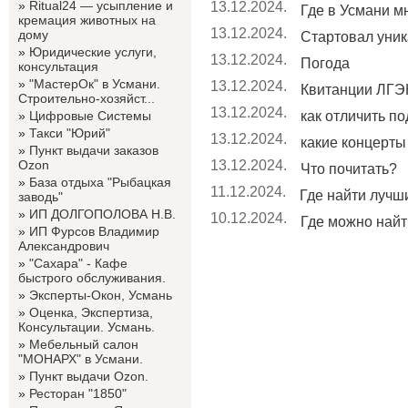
»
Ritual24 — усыпление и
13.12.2024.
Где в Усмани мн
кремация животных на
13.12.2024.
дому
Стартовал уник
»
Юридические услуги,
13.12.2024.
Погода
консультация
»
"МастерОк" в Усмани.
13.12.2024.
Квитанции ЛГЭК
Строительно-хозяйст...
13.12.2024.
»
Цифровые Системы
как отличить по
»
Такси "Юрий"
13.12.2024.
какие концерты 
»
Пункт выдачи заказов
Ozon
13.12.2024.
Что почитать?
»
База отдыха "Рыбацкая
11.12.2024.
Где найти лучши
заводь"
»
ИП ДОЛГОПОЛОВА Н.В.
10.12.2024.
Где можно найт
»
ИП Фурсов Владимир
Александрович
»
"Сахара" - Кафе
быстрого обслуживания.
»
Эксперты-Окон, Усмань
»
Оценка, Экспертиза,
Консультации. Усмань.
»
Мебельный салон
"МОНАРХ" в Усмани.
»
Пункт выдачи Ozon.
»
Ресторан "1850"