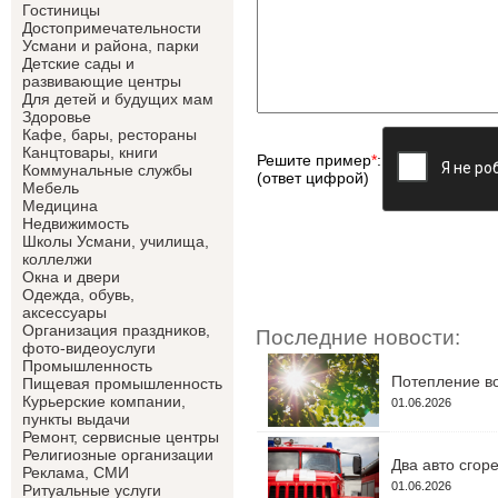
Гостиницы
Достопримечательности
Усмани и района, парки
Детские сады и
развивающие центры
Для детей и будущих мам
Здоровье
Кафе, бары, рестораны
Канцтовары, книги
Решите пример
*
:
Коммунальные службы
(ответ цифрой)
Мебель
Медицина
Недвижимость
Школы Усмани, училища,
коллелжи
Окна и двери
Одежда, обувь,
аксессуары
Организация праздников,
Последние новости:
фото-видеоуслуги
Промышленность
Потепление во
Пищевая промышленность
Курьерские компании,
01.06.2026
пункты выдачи
Ремонт, сервисные центры
Религиозные организации
Два авто сгор
Реклама, СМИ
01.06.2026
Ритуальные услуги