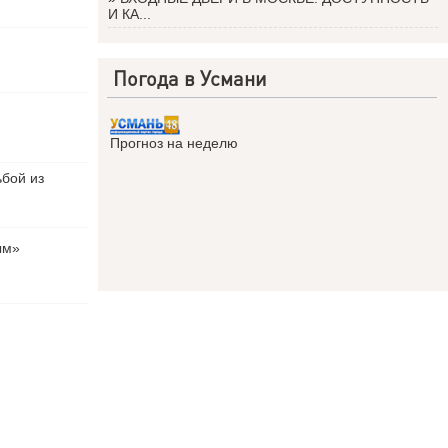
И КА...
Погода в Усмани
Прогноз на неделю
ьбой из
ым»