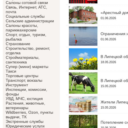
Салоны сотовой связи
Связь, Интернет, АТС,
почта
«Арестный дом
Социальные службы
01.06.2026
Сельские администрации
Салоны красоты,
парикмахерские
Ограничения н
Спорт, отдых, туризм,
рыбалка
01.06.2026
Страхование
Строительство, ремонт,
отделка
В Липецкой об
Cтройматериалы,
сантехника
18.05.2026
Супер (мини) маркеты
Такси
Торговые центры
Транспорт, вокзалы
В Липецкой об
Инструмент
15.05.2026
Инспекции, комиссии,
фонды
УВД, МЧС, юстиция
Жители Липецк
Растения, животные,
ветеринары
15.05.2026
Wildberries, Ozon, пункты
выдачи, ТК
Экстренные службы
Потепление сн
Юридические услуги
15.05.2026