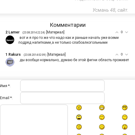
Усмань 48, сайт.
Комментарии
2
Lamer
[
Материал
]
0
(23.08.2014 22:24)
вот и я про то же что надо как и раньше начать уже всеми
подряд напитками,а не только слабоалкогольными
1
Rakurs
[
Материал
]
0
(23.08.2014 02:09)
ды вообще нормально, думаю бе этой фигни область проживет
Имя *:
Email *: