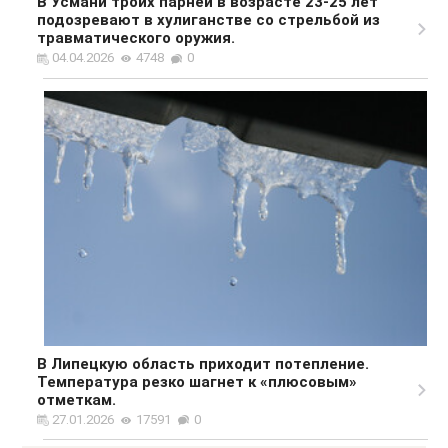
В Усмани троих парней в возрасте 23-25 лет
подозревают в хулиганстве со стрельбой из
травматического оружия.
04.04.2026
4748
0
В Липецкую область приходит потепление.
Температура резко шагнет к «плюсовым»
отметкам.
27.01.2026
17591
0