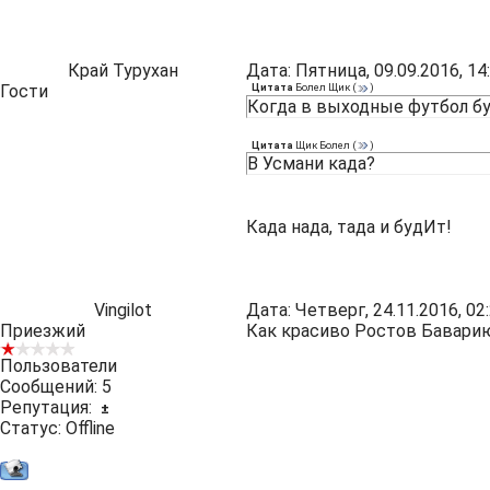
Край Турухан
Дата: Пятница, 09.09.2016, 1
Гости
Цитата
Болел Щик
(
)
Когда в выходные футбол б
Цитата
Щик Болел
(
)
В Усмани када?
Када нада, тада и будИт!
Vingilot
Дата: Четверг, 24.11.2016, 0
Приезжий
Как красиво Ростов Баварию 
Пользователи
Сообщений:
5
Репутация:
±
Статус:
Offline