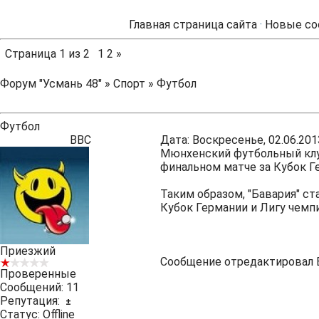
Главная страница сайта
·
Новые со
Страница
1
из
2
1
2
»
Форум "Усмань 48"
»
Спорт
»
Футбол
Футбол
ВВС
Дата: Воскресенье, 02.06.201
Мюнхенский футбольный клуб
финальном матче за Кубок Ге
Таким образом, "Бавария" с
Кубок Германии и Лигу чемпи
Приезжий
Сообщение отредактировал
Проверенные
Сообщений:
11
Репутация:
±
Статус:
Offline