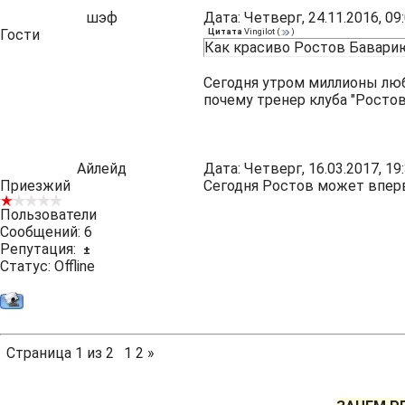
шэф
Дата: Четверг, 24.11.2016, 0
Гости
Цитата
Vingilot
(
)
Как красиво Ростов Баварию 
Сегодня утром миллионы люб
почему тренер клуба "Росто
Айлейд
Дата: Четверг, 16.03.2017, 1
Приезжий
Сегодня Ростов может вперв
Пользователи
Сообщений:
6
Репутация:
±
Статус:
Offline
Страница
1
из
2
1
2
»