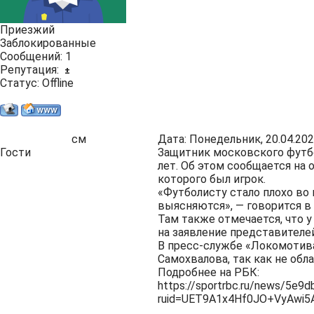
Приезжий
Заблокированные
Сообщений:
1
Репутация:
±
Статус:
Offline
см
Дата: Понедельник, 20.04.202
Гости
Защитник московского футбо
лет. Об этом сообщается на
которого был игрок.
«Футболисту стало плохо во
выясняются», — говорится в
Там также отмечается, что у
на заявление представителе
В пресс-службе «Локомотива
Самохвалова, так как не обл
Подробнее на РБК:
https://sportrbc.ru/news/5e
ruid=UET9A1x4Hf0JO+VyAwi5