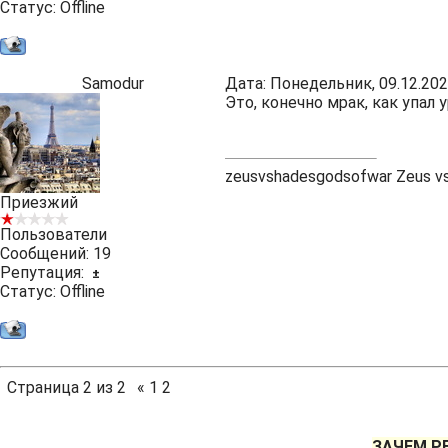
Статус:
Offline
Samodur
Дата: Понедельник, 09.12.202
Это, конечно мрак, как упал 
zeusvshadesgodsofwar
Zeus vs
Приезжий
Пользователи
Сообщений:
19
Репутация:
±
Статус:
Offline
Страница
2
из
2
«
1
2
ЗАЧЕМ Р