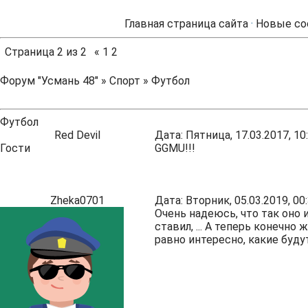
Главная страница сайта
·
Новые со
Страница
2
из
2
«
1
2
Форум "Усмань 48"
»
Спорт
»
Футбол
Футбол
Red Devil
Дата: Пятница, 17.03.2017, 1
Гости
GGMU!!!
Zheka0701
Дата: Вторник, 05.03.2019, 0
Очень надеюсь, что так оно и
ставил, ... А теперь конечно
равно интересно, какие буду