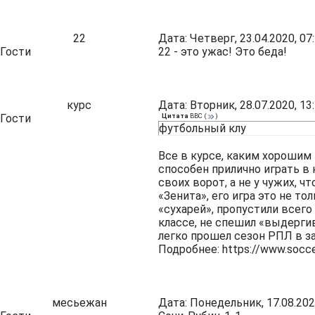
22
Дата: Четверг, 23.04.2020, 0
Гости
22 - это ужас! Это беда!
курс
Дата: Вторник, 28.07.2020, 1
Гости
Цитата
ВВС
(
)
футбольный клу
Все в курсе, каким хорошим
способен прилично играть в 
своих ворот, а не у чужих, 
«Зенита», его игра это не то
«сухарей», пропустили всего 
классе, не спешил «выдергив
легко прошел сезон РПЛ в за
Подробнее: https://www.socce
месьежан
Дата: Понедельник, 17.08.202