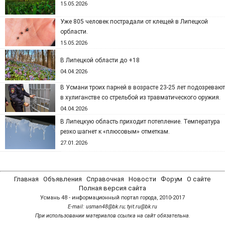
15.05.2026
Уже 805 человек пострадали от клещей в Липецкой
орбласти.
15.05.2026
В Липецкой области до +18
04.04.2026
В Усмани троих парней в возрасте 23-25 лет подозревают
в хулиганстве со стрельбой из травматического оружия.
04.04.2026
В Липецкую область приходит потепление. Температура
резко шагнет к «плюсовым» отметкам.
27.01.2026
Главная
Объявления
Справочная
Новости
Форум
О сайте
Полная версия сайта
Усмань 48 - информационный портал города, 2010-2017
Е-mail: usman48@bk.ru; tyit.ru@bk.ru
При использовании материалов ссылка на сайт обязательна.