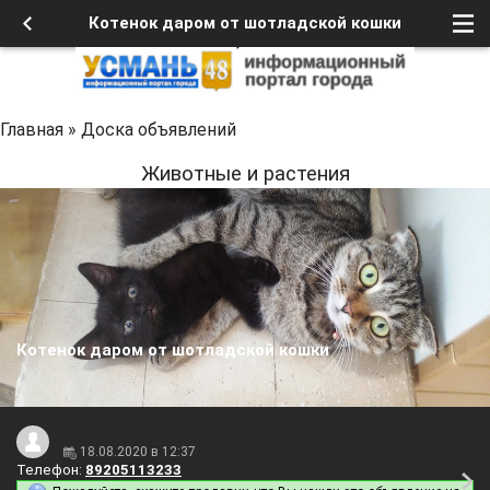
Котенок даром от шотладской кошки
Главная
»
Доска объявлений
Животные и растения
Котенок даром от шотладской кошки
18.08.2020 в 12:37
Телефон:
89205113233