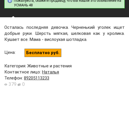
Пожалуйста, скажите продавцу, что Вы нашли это объявление на
УСМАНЬ 48
Осталась последняя девочка. Черненький уголек ищет
добрые руки. Шерсть мягкая, шелковая как у кролика.
Кушает все. Мама - вислоухая шотладка.
Цена
:
Бесплатно руб.
Категория: Животные и растения
Контактное лицо
:
Наталья
Телефон
:
89205113233
379
0