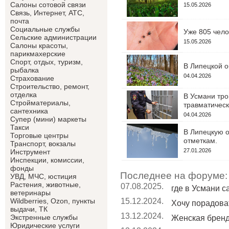
Салоны сотовой связи
15.05.2026
Связь, Интернет, АТС,
почта
Социальные службы
Уже 805 чело
Сельские администрации
15.05.2026
Салоны красоты,
парикмахерские
Спорт, отдых, туризм,
В Липецкой о
рыбалка
04.04.2026
Страхование
Строительство, ремонт,
отделка
В Усмани тро
Cтройматериалы,
травматическ
сантехника
04.04.2026
Супер (мини) маркеты
Такси
В Липецкую о
Торговые центры
отметкам.
Транспорт, вокзалы
27.01.2026
Инструмент
Инспекции, комиссии,
фонды
Последнее на форуме:
УВД, МЧС, юстиция
Растения, животные,
07.08.2025.
где в Усмани 
ветеринары
15.12.2024.
Wildberries, Ozon, пункты
Хочу порадоват
выдачи, ТК
13.12.2024.
Экстренные службы
Женская брен
Юридические услуги