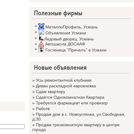
Полезные фирмы
»
МеталлоПрофиль
,
Усмань
»
Объявления Усмани
»
Ледовый дворец. Усмань
»
Автошкола ДОСААФ
»
Гостиница "Причалъ" в Усмани
Новые объявления
»
Усы ремонтантной клубники
»
Диван раскладной еврокнижка
»
Сдам квартиру
»
Сдаётся Однокомнатная Квартира
»
Требуется фармацевт или провизор
»
Работв
»
Продам дом в с. Новоуглянка, ул.Свободная,
д.30.
»
Продам трехкомнатную квартиру в центре
города