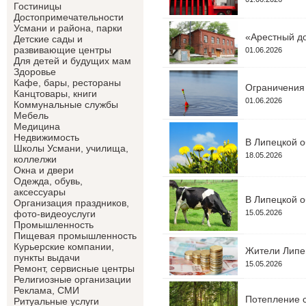
Гостиницы
Достопримечательности
Усмани и района, парки
«Арестный до
Детские сады и
развивающие центры
01.06.2026
Для детей и будущих мам
Здоровье
Кафе, бары, рестораны
Ограничения 
Канцтовары, книги
01.06.2026
Коммунальные службы
Мебель
Медицина
Недвижимость
В Липецкой о
Школы Усмани, училища,
18.05.2026
коллелжи
Окна и двери
Одежда, обувь,
аксессуары
В Липецкой о
Организация праздников,
15.05.2026
фото-видеоуслуги
Промышленность
Пищевая промышленность
Курьерские компании,
Жители Липец
пункты выдачи
15.05.2026
Ремонт, сервисные центры
Религиозные организации
Реклама, СМИ
Потепление с
Ритуальные услуги