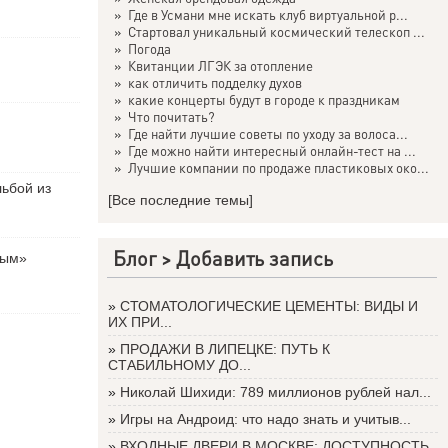
»
Где в Усмани мне искать клуб виртуальной р...
»
Стартовал уникальный космический телескоп ...
»
Погода
»
Квитанции ЛГЭК за отопление
»
как отличить подделку духов
»
какие концерты будут в городе к праздникам
»
Что почитать?
»
Где найти лучшие советы по уходу за волоса...
»
Где можно найти интересный онлайн-тест на ...
»
Лучшие компании по продаже пластиковых око...
льбой из
[Все последние темы]
Блог >
Добавить запись
вым»
»
СТОМАТОЛОГИЧЕСКИЕ ЦЕМЕНТЫ: ВИДЫ И
ИХ ПРИ...
»
ПРОДАЖИ В ЛИПЕЦКЕ: ПУТЬ К
СТАБИЛЬНОМУ ДО...
»
Николай Шихиди: 789 миллионов рублей нал...
»
Игры на Андроид: что надо знать и учитыв...
»
ВХОДНЫЕ ДВЕРИ В МОСКВЕ: ДОСТУПНОСТЬ