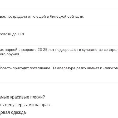
век пострадали от клещей в Липецкой орбласти.
бласти до +18
их парней в возрасте 23-25 лет подозревают в хулиганстве со стре
ого оружия.
бласть приходит потепление. Температура резко шагнет к «плюсо
самые красивые пляжи?
ь жену серьгами на праз...
довая одежда