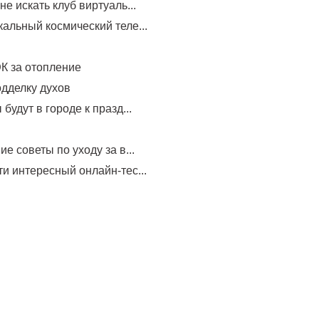
не искать клуб виртуаль...
альный космический теле...
К за отопление
одделку духов
будут в городе к празд...
е советы по уходу за в...
и интересный онлайн-тес...