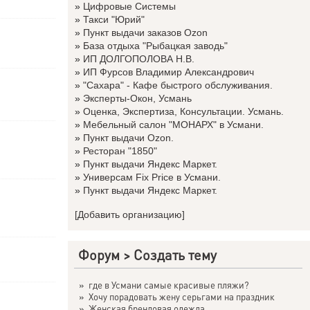
»
Цифровые Системы
»
Такси "Юрий"
»
Пункт выдачи заказов Ozon
»
База отдыха "Рыбацкая заводь"
»
ИП ДОЛГОПОЛОВА Н.В.
»
ИП Фурсов Владимир Александрович
»
"Сахара" - Кафе быстрого обслуживания.
»
Эксперты-Окон, Усмань
»
Оценка, Экспертиза, Консультации. Усмань.
»
Мебельный салон "МОНАРХ" в Усмани.
»
Пункт выдачи Ozon.
»
Ресторан "1850"
»
Пункт выдачи Яндекс Маркет.
»
Универсам Fix Price в Усмани.
»
Пункт выдачи Яндекс Маркет.
[Добавить организацию]
Форум
>
Создать тему
»
где в Усмани самые красивые пляжи?
»
Хочу порадовать жену серьгами на праздник
»
Женская брендовая одежда