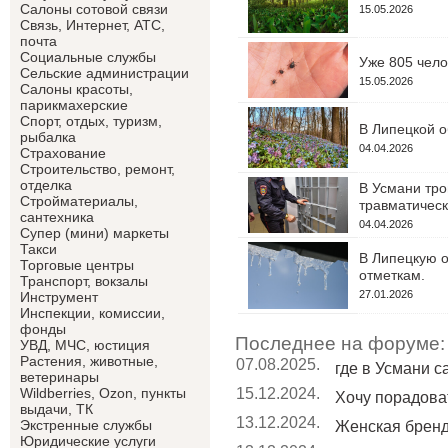
Салоны сотовой связи
15.05.2026
Связь, Интернет, АТС,
почта
Социальные службы
Уже 805 чело
Сельские администрации
15.05.2026
Салоны красоты,
парикмахерские
Спорт, отдых, туризм,
В Липецкой о
рыбалка
04.04.2026
Страхование
Строительство, ремонт,
отделка
В Усмани тро
Cтройматериалы,
травматическ
сантехника
04.04.2026
Супер (мини) маркеты
Такси
В Липецкую о
Торговые центры
отметкам.
Транспорт, вокзалы
27.01.2026
Инструмент
Инспекции, комиссии,
фонды
Последнее на форуме:
УВД, МЧС, юстиция
Растения, животные,
07.08.2025.
где в Усмани 
ветеринары
15.12.2024.
Wildberries, Ozon, пункты
Хочу порадоват
выдачи, ТК
13.12.2024.
Экстренные службы
Женская брен
Юридические услуги