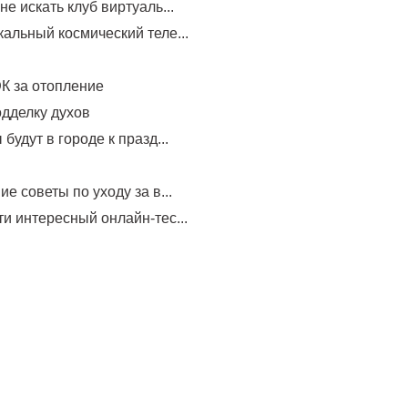
не искать клуб виртуаль...
альный космический теле...
К за отопление
одделку духов
будут в городе к празд...
е советы по уходу за в...
и интересный онлайн-тес...