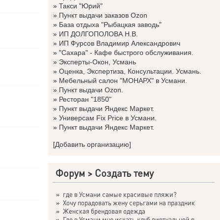
»
Такси "Юрий"
»
Пункт выдачи заказов Ozon
»
База отдыха "Рыбацкая заводь"
»
ИП ДОЛГОПОЛОВА Н.В.
»
ИП Фурсов Владимир Александрович
»
"Сахара" - Кафе быстрого обслуживания.
»
Эксперты-Окон, Усмань
»
Оценка, Экспертиза, Консультации. Усмань.
»
Мебельный салон "МОНАРХ" в Усмани.
»
Пункт выдачи Ozon.
»
Ресторан "1850"
»
Пункт выдачи Яндекс Маркет.
»
Универсам Fix Price в Усмани.
»
Пункт выдачи Яндекс Маркет.
[Добавить организацию]
Форум
>
Создать тему
»
где в Усмани самые красивые пляжи?
»
Хочу порадовать жену серьгами на праздник
»
Женская брендовая одежда
»
Где в Усмани мне искать клуб виртуальной р...