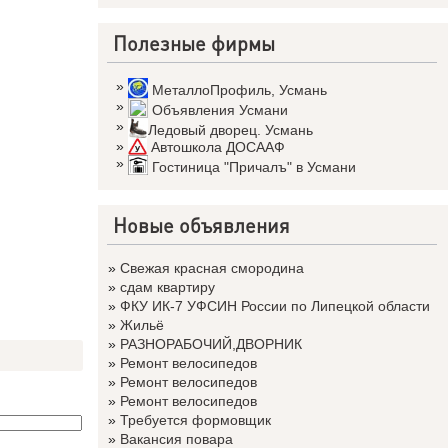
Полезные фирмы
»
МеталлоПрофиль
,
Усмань
»
Объявления Усмани
»
Ледовый дворец. Усмань
»
Автошкола ДОСААФ
»
Гостиница "Причалъ" в Усмани
Новые объявления
»
Свежая красная смородина
»
сдам квартиру
»
ФКУ ИК-7 УФСИН России по Липецкой области
»
Жильё
»
РАЗНОРАБОЧИЙ,ДВОРНИК
»
Ремонт велосипедов
»
Ремонт велосипедов
»
Ремонт велосипедов
»
Требуется формовщик
»
Вакансия повара