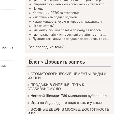
»
Стартовал уникальный космический телескоп ...
»
Погода
»
Квитанции ЛГЭК за отопление
»
как отличить подделку духов
»
какие концерты будут в городе к праздникам
»
Что почитать?
»
Где найти лучшие советы по уходу за волоса...
»
Где можно найти интересный онлайн-тест на ...
»
Лучшие компании по продаже пластиковых око...
[Все последние темы]
льбой из
Блог >
Добавить запись
вым»
»
СТОМАТОЛОГИЧЕСКИЕ ЦЕМЕНТЫ: ВИДЫ И
ИХ ПРИ...
»
ПРОДАЖИ В ЛИПЕЦКЕ: ПУТЬ К
СТАБИЛЬНОМУ ДО...
»
Николай Шихиди: 789 миллионов рублей нал...
»
Игры на Андроид: что надо знать и учитыв...
»
ВХОДНЫЕ ДВЕРИ В МОСКВЕ: ДОСТУПНОСТЬ
И КА...