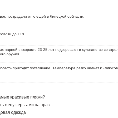
век пострадали от клещей в Липецкой орбласти.
бласти до +18
их парней в возрасте 23-25 лет подозревают в хулиганстве со стре
ого оружия.
бласть приходит потепление. Температура резко шагнет к «плюсо
самые красивые пляжи?
ь жену серьгами на праз...
довая одежда