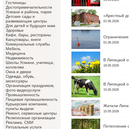
Гостиницы
Достопримечательности
Усмани и района, парки
«Арестный до
Детские сады и
развивающие центры
01.06.2026
Для детей и будущих мам
Здоровье
Кафе, бары, рестораны
Ограничения 
Канцтовары, книги
01.06.2026
Коммунальные службы
Мебель
Медицина
Недвижимость
В Липецкой о
Школы Усмани, училища,
18.05.2026
коллелжи
Окна и двери
Одежда, обувь,
аксессуары
В Липецкой о
Организация праздников,
15.05.2026
фото-видеоуслуги
Промышленность
Пищевая промышленность
Курьерские компании,
Жители Липец
пункты выдачи
15.05.2026
Ремонт, сервисные центры
Религиозные организации
Реклама, СМИ
Потепление с
Ритуальные услуги