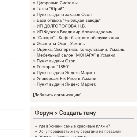
»
Цифровые Системы
»
Такси "Юрий"
»
Пункт выдачи заказов Ozon
»
База отдыха "Рыбацкая заводь"
»
ИП ДОЛГОПОЛОВА Н.В.
»
ИП Фурсов Владимир Александрович
»
"Сахара" - Кафе быстрого обслуживания.
»
Эксперты-Окон, Усмань
»
Оценка, Экспертиза, Консультации. Усмань.
»
Мебельный салон "МОНАРХ" в Усмани.
»
Пункт выдачи Ozon.
»
Ресторан "1850"
»
Пункт выдачи Яндекс Маркет.
»
Универсам Fix Price в Усмани.
»
Пункт выдачи Яндекс Маркет.
[Добавить организацию]
Форум
>
Создать тему
»
где в Усмани самые красивые пляжи?
»
Хочу порадовать жену серьгами на праздник
»
Женская брендовая одежда