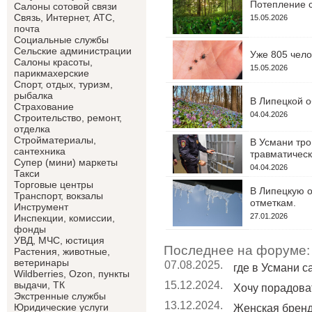
Потепление с
Салоны сотовой связи
Связь, Интернет, АТС,
15.05.2026
почта
Социальные службы
Сельские администрации
Уже 805 чело
Салоны красоты,
15.05.2026
парикмахерские
Спорт, отдых, туризм,
рыбалка
В Липецкой о
Страхование
04.04.2026
Строительство, ремонт,
отделка
Cтройматериалы,
В Усмани тро
сантехника
травматическ
Супер (мини) маркеты
04.04.2026
Такси
Торговые центры
В Липецкую о
Транспорт, вокзалы
отметкам.
Инструмент
27.01.2026
Инспекции, комиссии,
фонды
УВД, МЧС, юстиция
Последнее на форуме:
Растения, животные,
ветеринары
07.08.2025.
где в Усмани 
Wildberries, Ozon, пункты
15.12.2024.
выдачи, ТК
Хочу порадоват
Экстренные службы
13.12.2024.
Юридические услуги
Женская брен