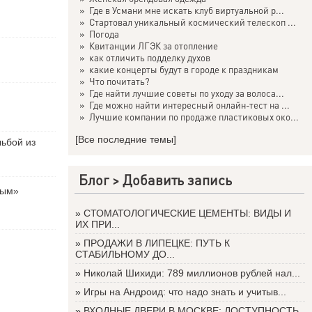
»
Где в Усмани мне искать клуб виртуальной р...
»
Стартовал уникальный космический телескоп ...
»
Погода
»
Квитанции ЛГЭК за отопление
»
как отличить подделку духов
»
какие концерты будут в городе к праздникам
»
Что почитать?
»
Где найти лучшие советы по уходу за волоса...
»
Где можно найти интересный онлайн-тест на ...
»
Лучшие компании по продаже пластиковых око...
[Все последние темы]
льбой из
Блог >
Добавить запись
вым»
»
СТОМАТОЛОГИЧЕСКИЕ ЦЕМЕНТЫ: ВИДЫ И
ИХ ПРИ...
»
ПРОДАЖИ В ЛИПЕЦКЕ: ПУТЬ К
СТАБИЛЬНОМУ ДО...
»
Николай Шихиди: 789 миллионов рублей нал...
»
Игры на Андроид: что надо знать и учитыв...
»
ВХОДНЫЕ ДВЕРИ В МОСКВЕ: ДОСТУПНОСТЬ