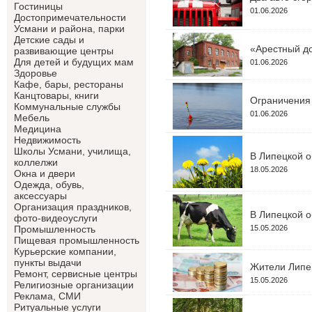
Гостиницы
01.06.2026
Достопримечательности
Усмани и района, парки
Детские сады и
«Арестный до
развивающие центры
Для детей и будущих мам
01.06.2026
Здоровье
Кафе, бары, рестораны
Канцтовары, книги
Ограничения 
Коммунальные службы
01.06.2026
Мебель
Медицина
Недвижимость
Школы Усмани, училища,
В Липецкой о
коллелжи
18.05.2026
Окна и двери
Одежда, обувь,
аксессуары
Организация праздников,
В Липецкой о
фото-видеоуслуги
15.05.2026
Промышленность
Пищевая промышленность
Курьерские компании,
пункты выдачи
Жители Липец
Ремонт, сервисные центры
15.05.2026
Религиозные организации
Реклама, СМИ
Ритуальные услуги