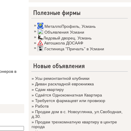
Полезные фирмы
»
МеталлоПрофиль
,
Усмань
»
Объявления Усмани
»
Ледовый дворец. Усмань
»
Автошкола ДОСААФ
»
Гостиница "Причалъ" в Усмани
Новые объявления
онеров в
»
Усы ремонтантной клубники
»
Диван раскладной еврокнижка
»
Сдам квартиру
»
Сдаётся Однокомнатная Квартира
»
Требуется фармацевт или провизор
»
Работв
»
Продам дом в с. Новоуглянка, ул.Свободная,
д.30.
»
Продам трехкомнатную квартиру в центре
города