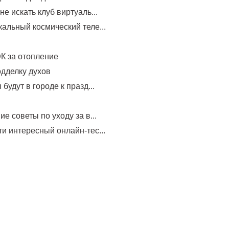
не искать клуб виртуаль...
альный космический теле...
К за отопление
одделку духов
будут в городе к празд...
е советы по уходу за в...
и интересный онлайн-тес...