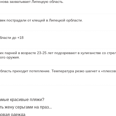
нова захватывает Липецкую область.
век пострадали от клещей в Липецкой орбласти.
бласти до +18
их парней в возрасте 23-25 лет подозревают в хулиганстве со стре
ого оружия.
бласть приходит потепление. Температура резко шагнет к «плюсо
самые красивые пляжи?
ь жену серьгами на праз...
довая одежда