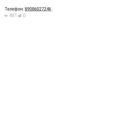
Телефон
:
89086027246
481
0