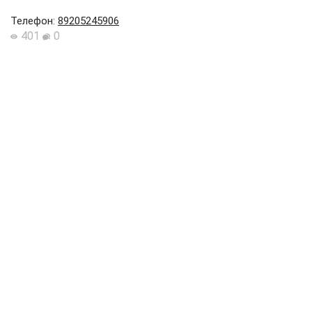
Телефон
:
89205245906
401
0