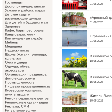
Гостиницы
01.06.2026
Достопримечательности
Усмани и района, парки
Детские сады и
«Арестный до
развивающие центры
Для детей и будущих мам
01.06.2026
Здоровье
Кафе, бары, рестораны
Канцтовары, книги
Ограничения 
Коммунальные службы
01.06.2026
Мебель
Медицина
Недвижимость
Школы Усмани, училища,
В Липецкой о
коллелжи
18.05.2026
Окна и двери
Одежда, обувь,
аксессуары
Организация праздников,
В Липецкой о
фото-видеоуслуги
15.05.2026
Промышленность
Пищевая промышленность
Курьерские компании,
пункты выдачи
Жители Липец
Ремонт, сервисные центры
15.05.2026
Религиозные организации
Реклама, СМИ
Ритуальные услуги