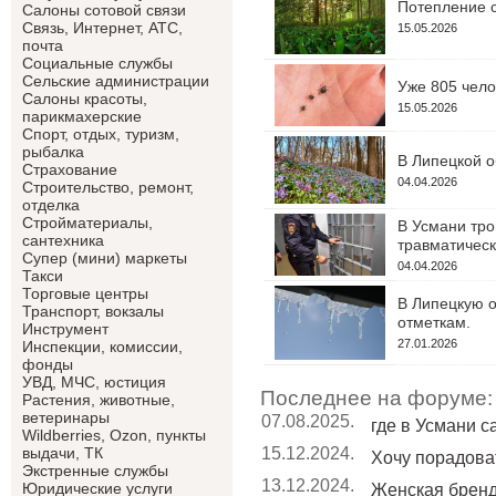
Потепление с
Салоны сотовой связи
Связь, Интернет, АТС,
15.05.2026
почта
Социальные службы
Сельские администрации
Уже 805 чело
Салоны красоты,
15.05.2026
парикмахерские
Спорт, отдых, туризм,
рыбалка
В Липецкой о
Страхование
04.04.2026
Строительство, ремонт,
отделка
Cтройматериалы,
В Усмани тро
сантехника
травматическ
Супер (мини) маркеты
04.04.2026
Такси
Торговые центры
В Липецкую о
Транспорт, вокзалы
отметкам.
Инструмент
27.01.2026
Инспекции, комиссии,
фонды
УВД, МЧС, юстиция
Последнее на форуме:
Растения, животные,
ветеринары
07.08.2025.
где в Усмани 
Wildberries, Ozon, пункты
15.12.2024.
выдачи, ТК
Хочу порадоват
Экстренные службы
13.12.2024.
Юридические услуги
Женская брен