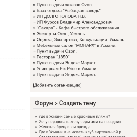
»
Пункт выдачи заказов Ozon
»
База отдыха "Рыбацкая заводь"
»
ИП ДОЛГОПОЛОВА Н.В.
»
ИП Фурсов Владимир Александрович
»
"Сахара" - Кафе быстрого обслуживания.
»
Эксперты-Окон, Усмань
»
Оценка, Экспертиза, Консультации. Усмань.
»
Мебельный салон "МОНАРХ" в Усмани.
»
Пункт выдачи Ozon.
»
Ресторан "1850"
»
Пункт выдачи Яндекс Маркет.
»
Универсам Fix Price в Усмани.
»
Пункт выдачи Яндекс Маркет.
[Добавить организацию]
Форум
>
Создать тему
»
где в Усмани самые красивые пляжи?
»
Хочу порадовать жену серьгами на праздник
»
Женская брендовая одежда
»
Где в Усмани мне искать клуб виртуальной р...
»
Стартовал уникальный космический телескоп ...