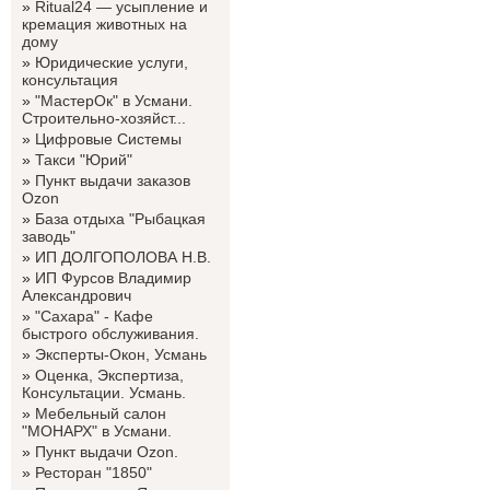
»
Ritual24 — усыпление и
кремация животных на
дому
»
Юридические услуги,
консультация
»
"МастерОк" в Усмани.
Строительно-хозяйст...
»
Цифровые Системы
»
Такси "Юрий"
»
Пункт выдачи заказов
Ozon
»
База отдыха "Рыбацкая
заводь"
»
ИП ДОЛГОПОЛОВА Н.В.
»
ИП Фурсов Владимир
Александрович
»
"Сахара" - Кафе
быстрого обслуживания.
»
Эксперты-Окон, Усмань
»
Оценка, Экспертиза,
Консультации. Усмань.
»
Мебельный салон
"МОНАРХ" в Усмани.
»
Пункт выдачи Ozon.
»
Ресторан "1850"