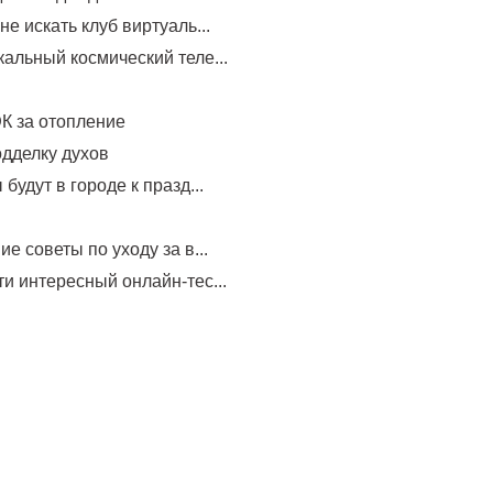
не искать клуб виртуаль...
альный космический теле...
К за отопление
одделку духов
будут в городе к празд...
е советы по уходу за в...
и интересный онлайн-тес...