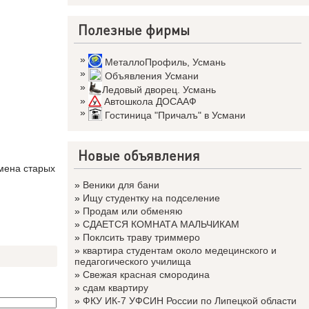
Полезные фирмы
»
МеталлоПрофиль
,
Усмань
»
Объявления Усмани
»
Ледовый дворец. Усмань
»
Автошкола ДОСААФ
»
Гостиница "Причалъ" в Усмани
Новые объявления
амена старых
»
Веники для бани
»
Ищу студентку на подселение
»
Продам или обменяю
»
СДАЕТСЯ КОМНАТА МАЛЬЧИКАМ
»
Поклсить траву триммеро
»
квартира студентам около медецинского и
педагогического училища
»
Свежая красная смородина
»
сдам квартиру
»
ФКУ ИК-7 УФСИН России по Липецкой области