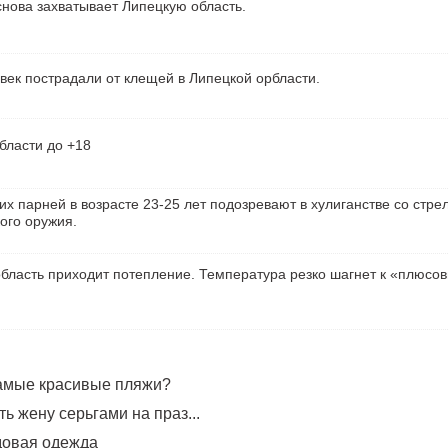
нова захватывает Липецкую область.
век пострадали от клещей в Липецкой орбласти.
бласти до +18
их парней в возрасте 23-25 лет подозревают в хулиганстве со стре
ого оружия.
бласть приходит потепление. Температура резко шагнет к «плюсо
самые красивые пляжи?
ь жену серьгами на праз...
довая одежда