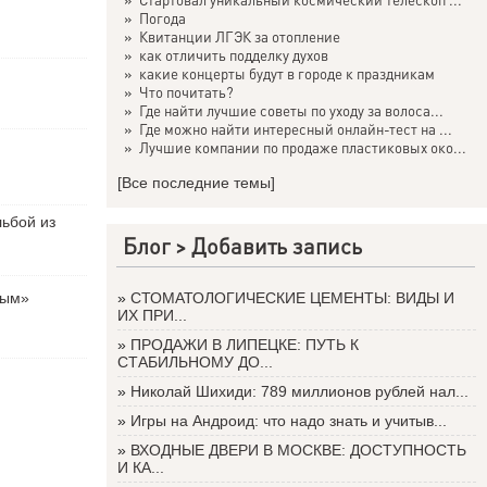
»
Погода
»
Квитанции ЛГЭК за отопление
»
как отличить подделку духов
»
какие концерты будут в городе к праздникам
»
Что почитать?
»
Где найти лучшие советы по уходу за волоса...
»
Где можно найти интересный онлайн-тест на ...
»
Лучшие компании по продаже пластиковых око...
[Все последние темы]
льбой из
Блог >
Добавить запись
вым»
»
СТОМАТОЛОГИЧЕСКИЕ ЦЕМЕНТЫ: ВИДЫ И
ИХ ПРИ...
»
ПРОДАЖИ В ЛИПЕЦКЕ: ПУТЬ К
СТАБИЛЬНОМУ ДО...
»
Николай Шихиди: 789 миллионов рублей нал...
»
Игры на Андроид: что надо знать и учитыв...
»
ВХОДНЫЕ ДВЕРИ В МОСКВЕ: ДОСТУПНОСТЬ
И КА...