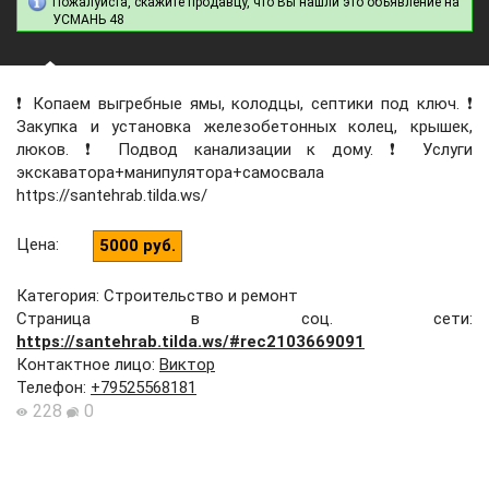
Пожалуйста, скажите продавцу, что Вы нашли это объявление на
УСМАНЬ 48
❗ Копаем выгребные ямы, колодцы, септики под ключ. ❗
Закупка и установка железобетонных колец, крышек,
люков. ❗ Подвод канализации к дому. ❗ Услуги
экскаватора+манипулятора+самосвала
https://santehrab.tilda.ws/
Цена
:
5000 руб.
Категория: Строительство и ремонт
Страница в соц. сети:
https://santehrab.tilda.ws/#rec2103669091
Контактное лицо
:
Виктор
Телефон
:
+79525568181
228
0