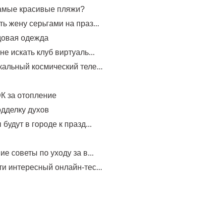
самые красивые пляжи?
ь жену серьгами на праз...
довая одежда
не искать клуб виртуаль...
альный космический теле...
К за отопление
одделку духов
будут в городе к празд...
е советы по уходу за в...
и интересный онлайн-тес...