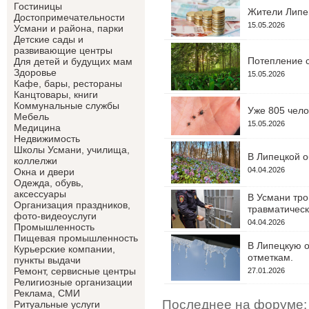
Гостиницы
Жители Липец
Достопримечательности
15.05.2026
Усмани и района, парки
Детские сады и
развивающие центры
Потепление с
Для детей и будущих мам
Здоровье
15.05.2026
Кафе, бары, рестораны
Канцтовары, книги
Коммунальные службы
Уже 805 чело
Мебель
15.05.2026
Медицина
Недвижимость
Школы Усмани, училища,
В Липецкой о
коллелжи
04.04.2026
Окна и двери
Одежда, обувь,
аксессуары
В Усмани тро
Организация праздников,
травматическ
фото-видеоуслуги
04.04.2026
Промышленность
Пищевая промышленность
В Липецкую о
Курьерские компании,
отметкам.
пункты выдачи
Ремонт, сервисные центры
27.01.2026
Религиозные организации
Реклама, СМИ
Последнее на форуме:
Ритуальные услуги