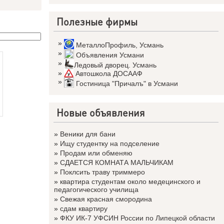
Полезные фирмы
»
МеталлоПрофиль
,
Усмань
»
Объявления Усмани
»
Ледовый дворец. Усмань
»
Автошкола ДОСААФ
»
Гостиница "Причалъ" в Усмани
Новые объявления
»
Веники для бани
»
Ищу студентку на подселение
»
Продам или обменяю
»
СДАЕТСЯ КОМНАТА МАЛЬЧИКАМ
»
Поклсить траву триммеро
»
квартира студентам около медецинского и
педагогического училища
»
Свежая красная смородина
»
сдам квартиру
»
ФКУ ИК-7 УФСИН России по Липецкой области