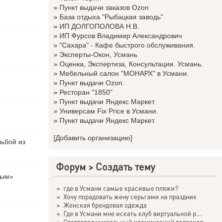
»
Пункт выдачи заказов Ozon
»
База отдыха "Рыбацкая заводь"
»
ИП ДОЛГОПОЛОВА Н.В.
»
ИП Фурсов Владимир Александрович
»
"Сахара" - Кафе быстрого обслуживания.
»
Эксперты-Окон, Усмань
»
Оценка, Экспертиза, Консультации. Усмань.
»
Мебельный салон "МОНАРХ" в Усмани.
»
Пункт выдачи Ozon.
»
Ресторан "1850"
»
Пункт выдачи Яндекс Маркет.
»
Универсам Fix Price в Усмани.
»
Пункт выдачи Яндекс Маркет.
[Добавить организацию]
льбой из
Форум
>
Создать тему
вым»
»
где в Усмани самые красивые пляжи?
»
Хочу порадовать жену серьгами на праздник
»
Женская брендовая одежда
»
Где в Усмани мне искать клуб виртуальной р...
»
Стартовал уникальный космический телескоп ...