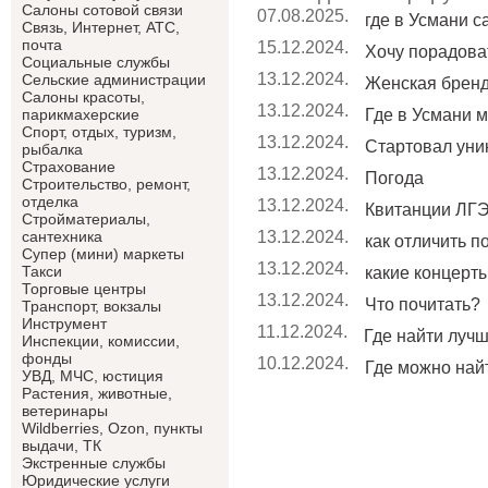
Салоны сотовой связи
07.08.2025.
где в Усмани 
Связь, Интернет, АТС,
почта
15.12.2024.
Хочу порадоват
Социальные службы
13.12.2024.
Сельские администрации
Женская брен
Салоны красоты,
13.12.2024.
Где в Усмани м
парикмахерские
Спорт, отдых, туризм,
13.12.2024.
Стартовал уник
рыбалка
Страхование
13.12.2024.
Погода
Строительство, ремонт,
отделка
13.12.2024.
Квитанции ЛГЭ
Cтройматериалы,
13.12.2024.
сантехника
как отличить п
Супер (мини) маркеты
13.12.2024.
Такси
какие концерты 
Торговые центры
13.12.2024.
Что почитать?
Транспорт, вокзалы
Инструмент
11.12.2024.
Где найти лучши
Инспекции, комиссии,
фонды
10.12.2024.
Где можно найт
УВД, МЧС, юстиция
Растения, животные,
ветеринары
Wildberries, Ozon, пункты
выдачи, ТК
Экстренные службы
Юридические услуги