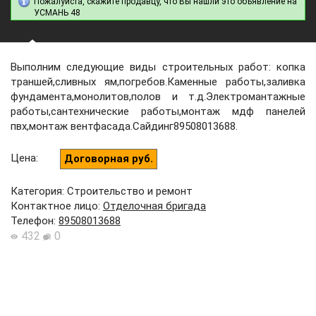
Пожалуйста, скажите продавцу, что Вы нашли это объявление на
УСМАНЬ 48
Выполним следующие виды строительных работ: копка
траншей,сливных ям,погребов.Каменные работы,заливка
фундамента,монолитов,полов и т.д.Электромантажные
работы,сантехнические работы,монтаж мдф панелей
пвх,монтаж вентфасада.Сайдинг89508013688.
Цена
:
Договорная руб.
Категория: Строительство и ремонт
Контактное лицо
:
Отделочная бригада
Телефон
:
89508013688
432
0