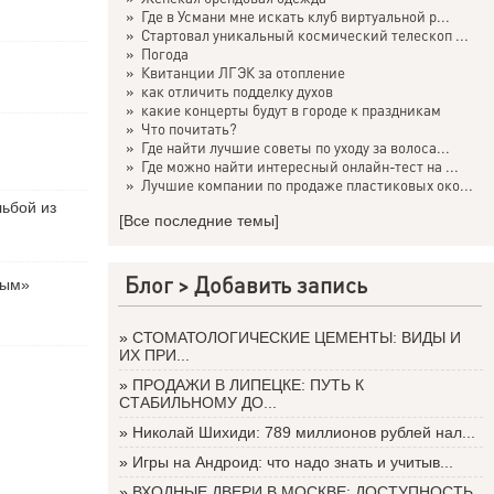
»
Где в Усмани мне искать клуб виртуальной р...
»
Стартовал уникальный космический телескоп ...
»
Погода
»
Квитанции ЛГЭК за отопление
»
как отличить подделку духов
»
какие концерты будут в городе к праздникам
»
Что почитать?
»
Где найти лучшие советы по уходу за волоса...
»
Где можно найти интересный онлайн-тест на ...
»
Лучшие компании по продаже пластиковых око...
льбой из
[Все последние темы]
Блог >
Добавить запись
вым»
»
СТОМАТОЛОГИЧЕСКИЕ ЦЕМЕНТЫ: ВИДЫ И
ИХ ПРИ...
»
ПРОДАЖИ В ЛИПЕЦКЕ: ПУТЬ К
СТАБИЛЬНОМУ ДО...
»
Николай Шихиди: 789 миллионов рублей нал...
»
Игры на Андроид: что надо знать и учитыв...
»
ВХОДНЫЕ ДВЕРИ В МОСКВЕ: ДОСТУПНОСТЬ