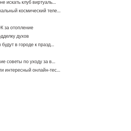
не искать клуб виртуаль...
альный космический теле...
К за отопление
одделку духов
будут в городе к празд...
е советы по уходу за в...
и интересный онлайн-тес...