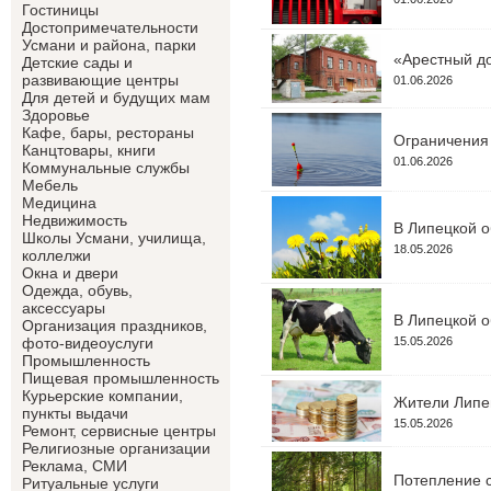
Гостиницы
Достопримечательности
Усмани и района, парки
«Арестный до
Детские сады и
развивающие центры
01.06.2026
Для детей и будущих мам
Здоровье
Кафе, бары, рестораны
Ограничения 
Канцтовары, книги
01.06.2026
Коммунальные службы
Мебель
Медицина
Недвижимость
В Липецкой о
Школы Усмани, училища,
18.05.2026
коллелжи
Окна и двери
Одежда, обувь,
аксессуары
В Липецкой о
Организация праздников,
15.05.2026
фото-видеоуслуги
Промышленность
Пищевая промышленность
Курьерские компании,
Жители Липец
пункты выдачи
15.05.2026
Ремонт, сервисные центры
Религиозные организации
Реклама, СМИ
Потепление с
Ритуальные услуги