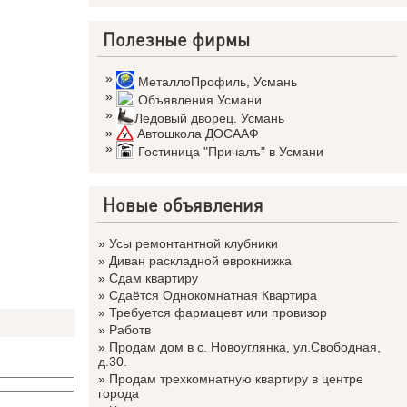
Полезные фирмы
»
МеталлоПрофиль
,
Усмань
»
Объявления Усмани
»
Ледовый дворец. Усмань
»
Автошкола ДОСААФ
»
Гостиница "Причалъ" в Усмани
Новые объявления
»
Усы ремонтантной клубники
»
Диван раскладной еврокнижка
»
Сдам квартиру
»
Сдаётся Однокомнатная Квартира
»
Требуется фармацевт или провизор
»
Работв
»
Продам дом в с. Новоуглянка, ул.Свободная,
д.30.
»
Продам трехкомнатную квартиру в центре
города