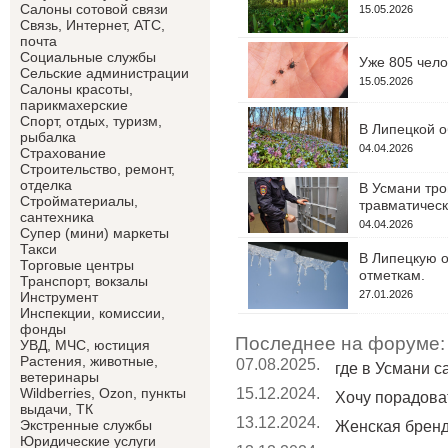
Салоны сотовой связи
15.05.2026
Связь, Интернет, АТС,
почта
Социальные службы
Уже 805 чело
Сельские администрации
15.05.2026
Салоны красоты,
парикмахерские
Спорт, отдых, туризм,
В Липецкой о
рыбалка
04.04.2026
Страхование
Строительство, ремонт,
отделка
В Усмани тро
Cтройматериалы,
травматическ
сантехника
04.04.2026
Супер (мини) маркеты
Такси
В Липецкую о
Торговые центры
отметкам.
Транспорт, вокзалы
27.01.2026
Инструмент
Инспекции, комиссии,
фонды
Последнее на форуме:
УВД, МЧС, юстиция
Растения, животные,
07.08.2025.
где в Усмани 
ветеринары
15.12.2024.
Wildberries, Ozon, пункты
Хочу порадоват
выдачи, ТК
13.12.2024.
Экстренные службы
Женская брен
Юридические услуги