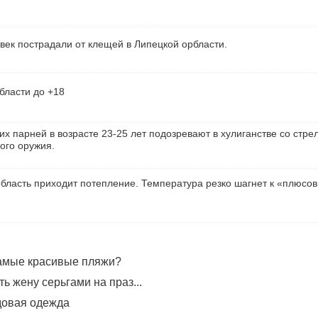
век пострадали от клещей в Липецкой орбласти.
бласти до +18
их парней в возрасте 23-25 лет подозревают в хулиганстве со стре
ого оружия.
бласть приходит потепление. Температура резко шагнет к «плюсо
самые красивые пляжи?
ь жену серьгами на праз...
довая одежда