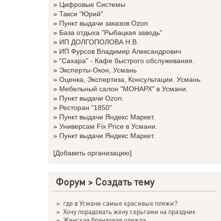
»
Цифровые Системы
»
Такси "Юрий"
»
Пункт выдачи заказов Ozon
»
База отдыха "Рыбацкая заводь"
»
ИП ДОЛГОПОЛОВА Н.В.
»
ИП Фурсов Владимир Александрович
»
"Сахара" - Кафе быстрого обслуживания.
»
Эксперты-Окон, Усмань
»
Оценка, Экспертиза, Консультации. Усмань.
»
Мебельный салон "МОНАРХ" в Усмани.
»
Пункт выдачи Ozon.
»
Ресторан "1850"
»
Пункт выдачи Яндекс Маркет.
»
Универсам Fix Price в Усмани.
»
Пункт выдачи Яндекс Маркет.
[Добавить организацию]
Форум
>
Создать тему
»
где в Усмани самые красивые пляжи?
»
Хочу порадовать жену серьгами на праздник
»
Женская брендовая одежда